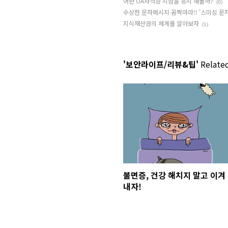
어떤 OA자격증 시험을 응시 해볼까?
(0)
수상한 문자메시지 꼼짝마라!! '스미싱 문자
지식재산권의 체계를 알아보자
(1)
'보안라이프/리뷰&팁'
Related
불면증, 건강 해치지 말고 이겨
내자!