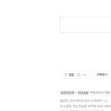
공감
구독하기
'
보안라이프
>
리뷰&팁
' 카테고리의 다른
불면증, 건강 해치지 말고 이겨내자!
(0)
내 소중한 개인 정보를 부탁해! KISA e