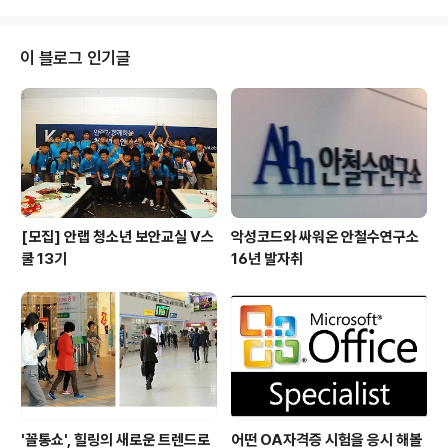
실력으로 침착하게 대응 할 것 같다', '재치있는 말솜씨로
동료들을 웃게 할 것 같다' '국민기업 안철수연구소에는 국
민MC가 어울린다' 등 많은 의견이 나와 그의 인기를 실감
이 블로그 인기글
케 했다. 작년 유재석과 연예 대상을 겨뤘던 강호동은 근소
한 차이로 2위를 차지했다. '무릎이 닿기도 전에 악성코드
를 팍 팍 꿰뚫어볼 것 같다' '야생정신으로 어떤 위기상황도
극복해 나갈 것 같다' 는 답변이 있었다. 이외에도 '야식으
로 라면을 잘 사..
[모집] 안랩 청소년 보안교실 V스
악성코드와 싸워온 안철수연구소
쿨 13기
16년 발자취
'꼴통쇼', 힐링의 새로운 트렌드로
어떤 OA자격증 시험을 응시 해볼