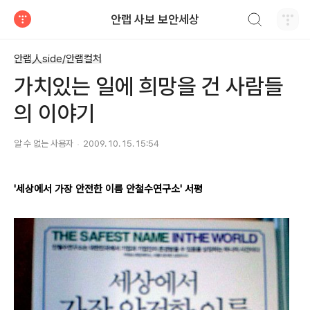
검색하기
안랩 사보 보안세상
티스토리
안랩人side/안랩컬처
가치있는 일에 희망을 건 사람들
의 이야기
알 수 없는 사용자
2009. 10. 15. 15:54
'세상에서 가장 안전한 이름 안철수연구소' 서평