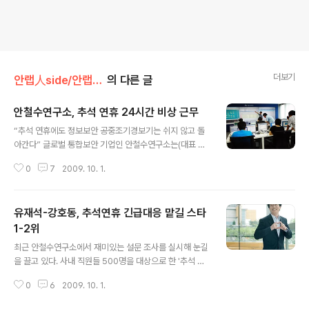
더보기
안랩人side/안랩컬처
의 다른 글
안철수연구소, 추석 연휴 24시간 비상 근무
글 내용
“추석 연휴에도 정보보안 공중조기경보기는 쉬지 않고 돌
아간다” 글로벌 통합보안 기업인 안철수연구소는(대표 김
홍선, www.ahnlab.com)는 추석 연휴에도 신종 해킹이
0
7
2009. 10. 1.
나 바이러스 등으로 인한 피해를 예방하고 안전한 연휴를
보낼 수 있도록 평상시와 다름 없이 24시간 비상 근무 체
제를 가동한다. 안철수연구소 시큐리티대응센터(ASEC)와
유재석-강호동, 추석연휴 긴급대응 맡길 스타
침해사고대응센터(CERT)의 악성코드 모니터링 및 분석
연구원과 침해 사고 대응 전문가 30여 명이 상시 대응한
1-2위
글 내용
다. 또한 상황의 심각성에 따라 단계별로 대응팀을 구성해
최근 안철수연구소에서 재미있는 설문 조사를 실시해 눈길
연휴 기간에 보안 사고가 발생하더라도 신속한 해결책을
을 끌고 있다. 사내 직원들 500명을 대상으로 한 '추석 연
제공할 예정이다. 연휴 기간에 신종 악성코드나 오진 사례,
휴에 긴급 대응을 믿고 맡길 수 있는 스타는?' 이란 설문에
가짜 백신 등이 발견되면 사용자는 안철수연구소의 웹사이
0
6
2009. 10. 1.
서 '품절남' 유재석이 1위에 뽑히는 영예를 안았다. 응답자
트 내 바이러스 신고센터, 오진신고센터..
들의 의견을 살펴보면 '무한도전에서 보여준 탁월한 진행