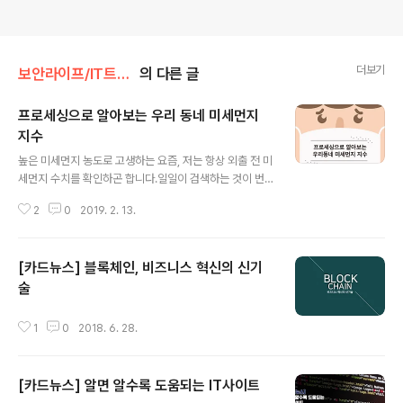
더보기
보안라이프/IT트렌드
의 다른 글
프로세싱으로 알아보는 우리 동네 미세먼지
지수
글 내용
높은 미세먼지 농도로 고생하는 요즘, 저는 항상 외출 전 미
세먼지 수치를 확인하곤 합니다.일일이 검색하는 것이 번
거로워 관련 어플리케이션을 이용해 편리하게 정보를 얻는
2
0
2019. 2. 13.
데요. 오늘은 다양한 미세먼지 알림 어플리케이션이 어떻
게 정보를 가져오는지에 대해 알아보고,프로세싱을 통해
직접 미세먼지 수치 정보를 가져와보도록 하겠습니다. | 공
[카드뉴스] 블록체인, 비즈니스 혁신의 신기
공데이터포털 api 발급받기 공공데이터포털은 국가가 보
유한 다양한 데이터를 국민들이 쉽게 활용할 수 있도록 행
술
글 내용
정안전부에서 제공하는 공공데이터 제공 시스템입니다. 미
세먼지, 기온 등 다양한 정보를 다운로드하거나 오픈 api를
1
0
2018. 6. 28.
이용해 이용할 수 있습니다. 미세먼지 api는 다음의 과정을
통해 발급받을 수 있습니다. 1. 공공데이터포털(https://w
ww.data.go.kr)에 접속..
[카드뉴스] 알면 알수록 도움되는 IT사이트
글 내용