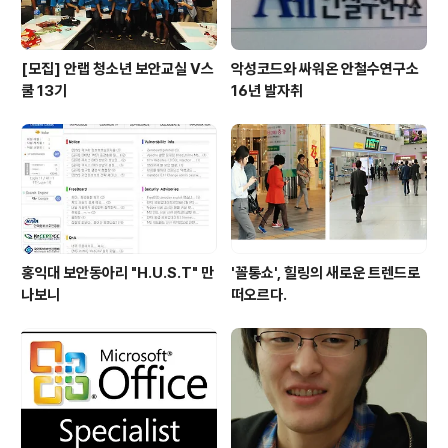
[모집] 안랩 청소년 보안교실 V스
악성코드와 싸워온 안철수연구소
쿨 13기
16년 발자취
홍익대 보안동아리 "H.U.S.T" 만
'꼴통쇼', 힐링의 새로운 트렌드로
나보니
떠오르다.