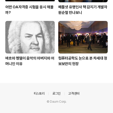
어떤 OA자격증 시험을 응시 해볼
배틀넷 유명인사 핵 감지기 개발자
까?
원순철 만나보니
바흐와 헨델이 음악의 아버지와 어
컴퓨터공학도 눈으로 본 차세대 정
머니인 이유
보보안의 현장
의안내
티스토리
로그인
고객센터
© Daum Corp.