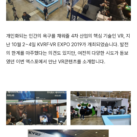
개인화되는 인간의 욕구를 채워줄
4
차 산업의 핵심 기술인
VR,
지
난
10
월
2~4
일
KVRF·VR EXPO 2019
가 개최되었습니다
.
발전
의 한계를 마주했다는 의견도 있지만
,
여전히 다양한 시도가 돋보
였던 이번 엑스포에서 만난
VR
콘텐츠를 소개합니다
.