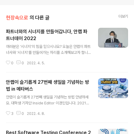
더보기
현장속으로
의 다른 글
파트너와의 시너지를 만들어갑니다, 안랩 파
트너데이 2022
글 내용
여러분은 ‘시너지’의 힘을 믿으시나요? 오늘은 안랩이 파트
너사와 '시너지'를 만들어가는 자리를 소개해보고자 합니
다. 참고로 안랩의 ‘파트너’란 안랩과 함께 고객에게 솔루션
0
0
2022. 4. 5.
과 서비스를 판매하고 지원하는 협력관계의 기업을 일컫습
니다. 올해 초, 2022 안랩 파트너 데이 행사가 개최되었습
니다. 코로나-19로 인해 온·오프라인 병행으로 진행된 올
안랩이 슬기롭게 27번째 생일을 기념하는 방
해의 행사에서는 안랩의 사업 전략과 파트너 정책 및 프로
그램, 기술지원 정책을 살펴볼 수 있었는데요, 저 박현수 기
법 in 메타버스
글 내용
자가 그 현장에 다녀왔습니다. 2021년을 돌아보고, 2022
안랩이 슬기롭게 27번째 생일을 기념하는 방법 안녕하세
년을 준비하다 첫번째 연사는 강석균 대표이사님입니다.
요. 대학생 기자단 Inside Editor 이경민입니다. 2021년
강 대표님은 2021년은 안랩이 최초로 매출 2000억을 돌
3월 11일, 안랩이 창립 27주년을 맞아 메타버스 기반의 플
파한 해이며, 특히 네트워크 보안 분야는 60% 이상 성장
3
0
2022. 4. 8.
랫폼 게더타운에서 ‘따로 또 같이 함께하는 가치’ 비대면 행
하며 유의미한 성장을 거뒀..
사를 진행했습니다. (참고로 안랩의 창립일은 1995년 3월
15일입니다. 매년 창립기념일은 휴일(!)이기 때문에 앞서
Best Software Testing Conference 2
행사를 진행했다고 하네요!) 게더타운 내의 ‘안랩월드’에는