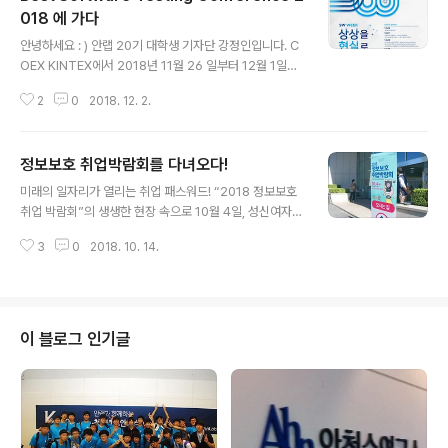
크게 [공항 라운지-비행기-판교-안랩 사옥] 이렇게 4개의
018 에 가다
글 내용
주요 공간이 구현되어 있으며, 공항 라운지에서 비행기를
안녕하세요 : ) 안랩 20기 대학생 기자단 강정인입니다. C
탑승한 후 판교역에 하차해 안랩 사옥으로 이동하는 동선
OEX KINTEX에서 2018년 11월 26 일부터 12월 1일까
입니다. 대학생 기자인 제가 안랩월드를 직접 다녀와 보았
지 SW WEEK가 크게 열렸습니다!! 저는 여러 일정 중에서
는데요, 국내 최고의 정보 보안 기업의 사람들은 어떻게 창
2
0
2018. 12. 2.
도 11월 28일 COEX 그랜드볼룸에서 열린 안전 확보를 위
립기념일을..
한 "제5회 국제 품질 테스팅 콘퍼런스"에 참여했습니다. B
est Software Testing Conference 2018 일명 BeS
정보보호 취업박람회를 다녀오다!
TCon : 베스트콘이라고 불리는데요 BeSTCon은 과학기
글 내용
술정보통신부가 주최한 SW테스팅 컨퍼런스로써 국내 외
미래의 일자리가 열리는 취업 패스워드! “2018 정보보호
소프트웨어 테스팅 시장의 기술력과 트렌드를 알 수 있는
취업 박람회”의 생생한 현장 속으로 10월 4일, 성신여자대
행사입니다. 출처 : www.dreminno.com 대한민국 소프
학교 체육관에서 과학기술정보통신부가 주최하고 KISA가
트웨어 테스팅 산업에 대한 중요성 및 인식을 높이고, 테스
3
0
2018. 10. 14.
주관한 ‘2018 정보보호 취업 박람회’가 개최되었습니다.
트 기술과 성공사례 공유를 통한 소프트..
안랩을 포함하여 30여 개의 보안 관련 기업의 채용 정보를
접할 수 있다는 소식을 듣고 안랩 기자단도 직접 박람회에
참가했습니다. 본 행사에 참가하기 위해서는 홈페이지에서
공용이력서를 작성하여 사전신청을 하거나, 현장에서 참가
이 블로그 인기글
자 등록카드를 작성해야 합니다. 사전신청을 한 참가자 대
상으로 실제 기업과의 면접과 컨설턴트의 기업 매칭의 혜
택도 제공했습니다. 또한, 참가자 등록카드를 작성한 뒤 안
내데스크에 제출하면 참가 기업의 구체적인 채용 정보가
정리되어 있는 책자를 받을 수 있었..