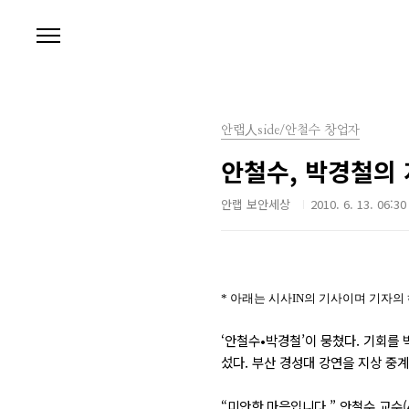
본문 바로가기
안랩人side/안철수 창업자
안철수, 박경철의
안랩 보안세상
2010. 6. 13. 06:30
* 아래는
시사IN
의 기사이며 기자의
‘안철수•박경철’이 뭉쳤다. 기회를
섰다. 부산 경성대 강연을 지상 중계
“미안한 마음입니다.” 안철수 교수