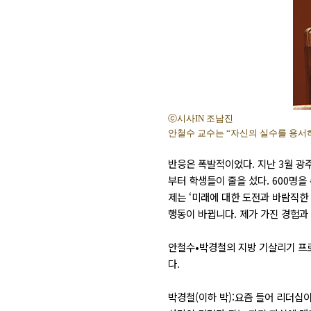
ⓒ시사IN 조남진
안철수 교수는 “자신의 실수를 용서하
반응은 폭발적이었다. 지난 3월 광주
부터 학생들이 줄을 섰다. 600명을
제는 ‘미래에 대한 도전과 바람직한
행동이 바뀝니다. 제가 가진 경험과
안철수•박경철의 지방 기살리기 프로
다.
박경철(이하 박):요즘 들어 리더십