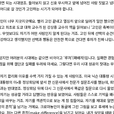
면 되는 시대였죠. 돌아보지 않고 신호 무시하고 앞에 넘어진 사람 짓밟고 
 어디로 갈 것인가 고민하는 시기가 되어야 합니다.
고민이 너무 지긋지긋해요. 빨리 고민 끝내고 열심히 앞으로 달려가 일만 했으면 
고 최초로 도쿄 대학 교수가 된 강상중 교수의 책을 읽어보니 ‘고민은 축복이
 무엇보다도 자기가 어떤 사람인지 알게 된다는 거죠. 고민 뒤에 선택의 순간이
 강하다고 생각했지만 선택과 행동은 안전한 쪽으로 간다면 후자가 진짜 나입니
았지만 여러분의 시대에는 같으면 비극이고 ‘루저’(패배자)입니다. 실패한 경
점을 위해 결단코 실패를 두려워 마세요. 그렇다면 우리 시대 성공의 잣대는 
자기 합리화 이유를 수백 가지 가질 수 있는 게 사람이죠. 미국 닉슨 대통령 시
대통령의 미•중 정상회담에 앞서 한 신문사에서 전문가 설문조사를 했는데, 
결과는 반대였죠. 정상회담 뒤에 다시 그 신문사에서 똑같은 질문으로 다시 물었
 자기는 성공할 거라고 답했다는 반응을 보였어요. 사람들은 스스로 기억을 
을 바꾸는 거죠. 자기를 객관적으로 보는 게 참 힘들어요. 자기를 제대로 알면
‘삶의 흔적’을 남기는 거예요. 크로마뇽인이 동굴에 그린 그림을 보고 후세에 
 저는 다른 흔적(make difference)을 남기고 싶어요. 내가 살았을 때와