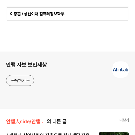
이정훈
/
성신여대 컴퓨터정보학부
로그 정보
안랩 사보 보안세상
구독하기
더보기
안랩人side/안랩!안랩인!
의 다른 글