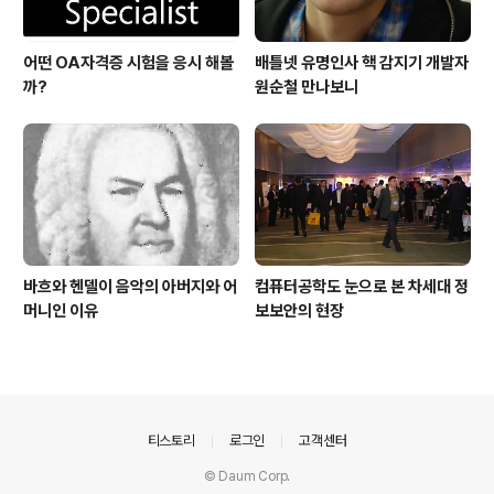
어떤 OA자격증 시험을 응시 해볼
배틀넷 유명인사 핵 감지기 개발자
까?
원순철 만나보니
바흐와 헨델이 음악의 아버지와 어
컴퓨터공학도 눈으로 본 차세대 정
머니인 이유
보보안의 현장
의안내
티스토리
로그인
고객센터
© Daum Corp.