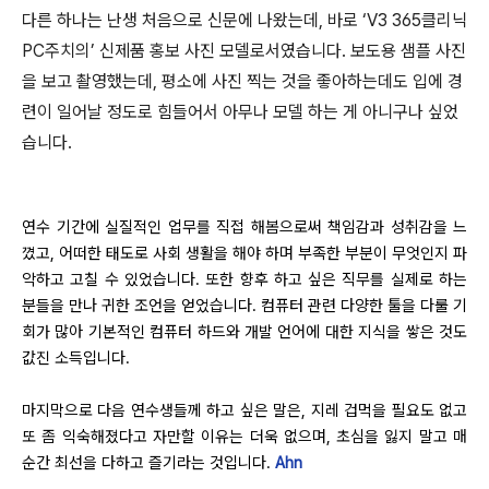
다른 하나는 난생 처음으로 신문에 나왔는데
,
바로
‘V3 365
클리닉
PC
주치의
’
신제품 홍보 사진 모델로서였습니다
.
보도용 샘플 사진
을 보고 촬영했는데
,
평소에 사진 찍는 것을 좋아하는데도 입에 경
련이 일어날 정도로 힘들어서 아무나 모델 하는 게 아니구나 싶었
습니다
.
연수 기간에 실질적인 업무를 직접 해봄으로써 책임감과 성취감을 느
꼈고
,
어떠한 태도로 사회 생활을 해야 하며 부족한 부분이 무엇인지 파
악하고 고칠 수 있었습니다
.
또한 향후 하고 싶은 직무를 실제로 하는
분들을 만나 귀한 조언을 얻었습니다
.
컴퓨터 관련 다양한 툴을 다룰 기
회가 많아 기본적인 컴퓨터 하드와 개발 언어에 대한 지식을 쌓은 것도
값진 소득입니다
.
마지막으로 다음 연수생들께 하고 싶은 말은
,
지레 겁먹을 필요도 없고
또 좀 익숙해졌다고 자만할 이유는 더욱 없으며
,
초심을 잃지 말고 매
순간 최선을 다하고 즐기라는 것입니다
.
Ahn