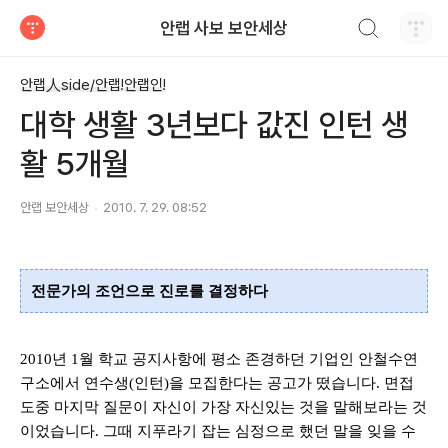
검색하기
안랩 사보 보안세상
티스토리
안랩人side/안랩!안랩인!
대학 생활 3년보다 값진 인턴 생
활 5개월
안랩 보안세상
2010. 7. 29. 08:52
전문가의 조언으로 진로를 결정하다
2010년
1
월 학교 공지사항에 평소 존경하던 기업인 안철수연
구소에서 연수생
(
인턴
)
을 모집한다는 공고가 떴습니다
.
면접
도중 마지막 질문이 자신이 가장 자신있는 것을 말해보라는 것
이었습니다
.
그때 지푸라기 잡는 심정으로 했던 말을 잊을 수