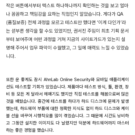
작은 버튼에서부터 텍스트 하나하나까지 확인하는 것을 보고 얼마
나 꼼꼼하고 책임감을 요하는 직업인지 알았습니다
.
게다가
QA
(
품질보증
)
전체 과정을 모르고 테스트만 했다면 ‘이게 다인가’라
는 섣부른 생각을 할 수도 있었지만
,
권서진 주임이 최초 기획 문서
부터 보여주며 어떤 과정을 거쳐 지금의 사이트가드가 있는지 설
명해 주어서 업무 파악이 수월했고
,
그 일에 매력도 느낄 수 있었습
니다
.
또한 운 좋게도 잠시
AhnLab Online Security
와 모바일 애플리케이
션도 테스트할 기회가 있었습니다
.
제품마다 테스트 방식
,
툴
,
환경
,
장
비 등 모든 게 달라서 헤매기도 했지만 직접 테스트를 해봄으로써 많은
것을 배웠습니다
.
중간에 테스트를 하다가 하드 디스크에 문제가 발생
했는데
,
하드웨어 부품에 대한 정확한 지식도 없이 하드 디스크와 케이
블 선을 바꾸어 시행착오를 많이 겪었습니다
.
그 때문에 시간도 낭비하
고 그동안 설치한 이미지도 다 날렸지만 덕분에 하드웨어까지 마스터
하는 좋은 경험을 했습니다
.