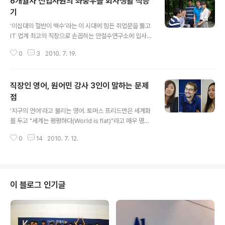
6개월차 신입사원의 좌충우돌 회사생활 적응
기
글 내용
‘이십대의 절반이 백수’라는 이 시대에 힘든 취업문을 뚫고
IT 업계 최고의 직장으로 손꼽히는 안철수연구소에 입사한
신입사원들은 어떤 각오로 일할까. 지난해 말 입사해 반 년
0
3
2010. 7. 19.
을 넘긴 공채 6기. 입사 직후 안랩에 입사하기를 원했던 이
유, 안랩에서 본인이 최고일 것이라 생각하는 특기, 어떤 안
랩인이 되고 싶은지, 선배들에게 부탁하고 싶은 말을 남긴
직장인 영어, 원어민 강사 3인이 말하는 문제
(안철수연구소 신입사원에겐 특별한 것이 있다?) 이들을
다시 만나 그들의 현재 모습과, 좌충우돌 회사 생활 적응기
점
글 내용
를 들어보았다. - 입사를 위해 준비한 점이 있다면? 혹은 입
‘지구의 언어’라고 불리는 영어. 토머스 프리드먼은 세계화
사에 도움이 된 것이 있다면? - 대학원 때부터 악성코드를
를 두고 "세계는 평평하다(World is flat)"라고 매우 명쾌
다루어왔다. 현재 하는 일과 유사성이 많다. 대학원은 이상
하게 정의했는데, 세계화로 장벽이 없어진 데는 세계의 언
적인 것을 다룬다면, 회사에서는 실제 필요한 것을 찾고 활
0
14
2010. 7. 12.
어가 영어로 거의 표준화한 것이 주효했을 것이다. 그리고
용한다. 그럼에도 ..
지금도 글로벌 무대를 누비기 위해 많은 이가 영어를 배우
고자 고군분투한다. 특히 영어 실력을 인증해 주는 공문서
는 이들에게 필수조건 이상으로 ‘Must Have Item’이라
고 해도 과언이 아니다. 그러나 학업이나 취업, 그리고 승진
이 블로그 인기글
의 도구 이전에 자신의 생각을 다른 언어로 표현할 수단이
라는, 좀더 유연한 생각이 필요할 것 같다. 글로벌 사업을
적극 추진하는 안철수연구소에서도 많은 사원이 영어 실력
을 갖추기 위해 노력한다. 일과 중 시간을 내 자율적으로 공