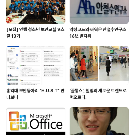
부하는 안랩인도..
[모집] 안랩 청소년 보안교실 V스
악성코드와 싸워온 안철수연구소
쿨 13기
16년 발자취
홍익대 보안동아리 "H.U.S.T" 만
'꼴통쇼', 힐링의 새로운 트렌드로
나보니
떠오르다.