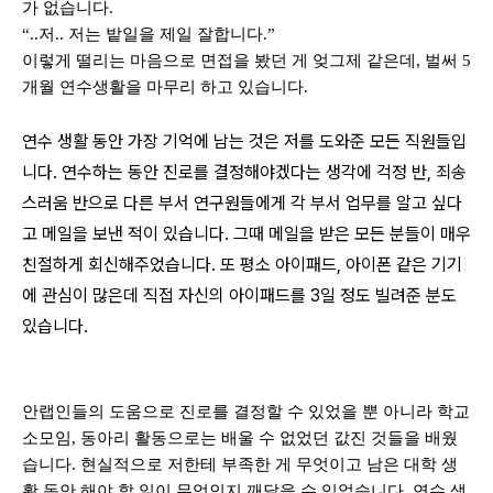
가 없습니다
.
“..
저
..
저는 밭일을 제일 잘합니다
.”
이렇게 떨리는 마음으로 면접을 봤던 게 엊그제 같은데
,
벌써
5
개월 연수생활을 마무리 하고 있습니다
.
연수 생활 동안 가장 기억에 남는 것은 저를 도와준 모든 직원들입
니다
.
연수하는 동안 진로를 결정해야겠다는 생각에 걱정 반
,
죄송
스러움 반으로 다른 부서 연구원들에게 각 부서 업무를 알고 싶다
고 메일을 보낸 적이 있습니다
.
그때 메일을 받은 모든 분들이 매우
친절하게 회신해주었습니다
.
또 평소 아이패드
,
아이폰 같은 기기
에 관심이 많은데 직접 자신의 아이패드를
3
일 정도 빌려준 분도
있습니다
.
안랩인들의 도움으로 진로를 결정할 수 있었을 뿐 아니라 학교
소모임
,
동아리 활동으로는 배울 수 없었던 값진 것들을 배웠
습니다
.
현실적으로 저한테 부족한 게 무엇이고 남은 대학 생
활 동안 해야 할 일이 무엇인지 깨달을 수 있었습니다
.
연수 생