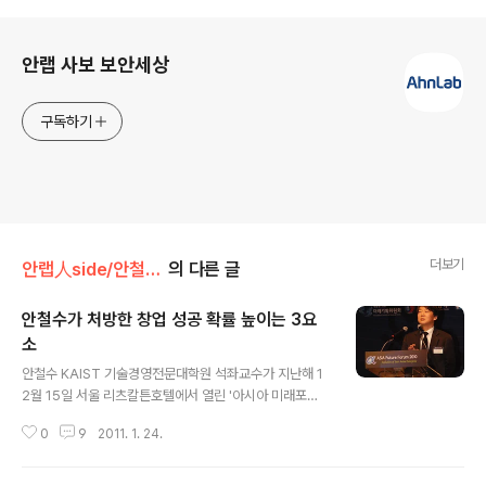
로그 정보
안랩 사보 보안세상
구독하기
더보기
안랩人side/안철수 창업자
의 다른 글
안철수가 처방한 창업 성공 확률 높이는 3요
소
글 내용
안철수 KAIST 기술경영전문대학원 석좌교수가 지난해 1
2월 15일 서울 리츠칼튼호텔에서 열린 '아시아 미래포
럼'에 참석해 '벤처기업 성공의 조건'이라는 제목으로 주제
0
9
2011. 1. 24.
발표를 했다. 그는 우리나라에서 중소벤처기업이 실패할
확률이 높은 이유 세 가지를 진단하고, 그러한 문제가 있음
에도 성공 확률을 높이려면 무엇이 필요한지 세 가지 처방