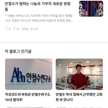
안철수가 말하는 나눔과 기부의 새로운 방법
전을 내놓았다. 안 교수는 창업이 안 되고 실패 확률이 높은
이유로는 경영진 스스로 경험과 지식이 부족한 것, 산업적·
들
글 내용
사회적 지원 인프라의 허약함, 대기업과 중소기업 간 불공
* 아래는 국학뉴스의 기사이며 기자의 허락을 받아 게재합
정 거래 관행을 들었다. 또한 구조적인 문제가 상존함에도
니다. 안철수 카이스트 석좌교수와 시골의사 박경철 원장
이를 극복해 성공 확률을 높이기 위해서는 좋은 사람을 모
이 나눔의 오늘과 내일을 논했다. 아름다운재단 창립 10주
아서 팀을 이루고, 내가 만들고 싶은 제품이 아니라 사용자
0
4
2010. 12. 27.
년 기념 컨퍼런스의 마지막 연사로 나선 두 사람이 대한민
가 원하는 좋은 제품을 만들고, 한..
국에서의 나눔, 그 현재와 미래에 대해 서로 질문과 대답을
주고 받았다. 보통 사람들의 힘으로 새롭게 창조되는 나눔,
다양한 영역을 넘나드는 나눔, 더 혁신적인 도구와 아이디
어로 사회의 모순을 해결하는 나눔에 대해 토론했다. (아래
이 블로그 인기글
는 두 사람의 대담 원문) 시골의사 박경철 원장 (이하 박) 어
린시절 굉장히 어렵게 자랐습니다. 그 시절에는 모두가 힘
들었지만, 마음이 넉넉했지요. 그 때는 그 누구도 나눔에 대
해 이야기하지 않았던 것 같습니다. 안 교수님 말씀처럼 지
금 나눔이 화두가 되는 이..
악성코드와 싸워온 안철수연구소
안철수 박사 집에서 근무했던 고정
16년 발자취
한 씨 만나다