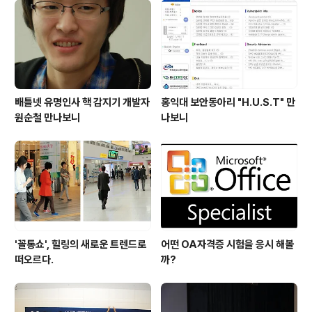
배틀넷 유명인사 핵 감지기 개발자
홍익대 보안동아리 "H.U.S.T" 만
원순철 만나보니
나보니
'꼴통쇼', 힐링의 새로운 트렌드로
어떤 OA자격증 시험을 응시 해볼
떠오르다.
까?