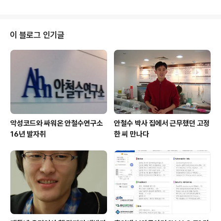
린 '청춘콘서트'를 보러 가는 발걸음은 점점 더 가벼워졌다.
'MBC 스페셜' 방송으로만 보았던 안철수 교수와 시골의사
박경철 원장을 눈앞에서 실제로 본다는 사실만으로도 기분
이 좋았다. 그리고 오늘은 어느 이야기를 해주실지 몹시 기
이 블로그 인기글
대가 되었다. '청춘콘서트'라고 해서 내 또래의 대학생들이
모여 있을 줄 알았다. 하지만 마음속의 '청춘'을 간직하고
있는 4, 50대 어른들도 많이 참석한 것을 보았다. 이런 분
들을 보면서 '나중에 40대가 넘어서 이런 기회가 생긴다면
참여할 수 ..
악성코드와 싸워온 안철수연구소
안철수 박사 집에서 근무했던 고정
16년 발자취
한 씨 만나다