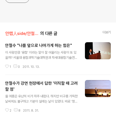
더보기
안랩人side/안철수 창업자
의 다른 글
안철수 "나를 앞으로 나아가게 하는 힘은"
글 내용
이 사람만큼 '융합' 이라는 말이 잘 어울리는 사람이 또 있
을까? 서울대 융합과학기술대학원과 차세대융합기술연구
원의 수장으로서, 청춘콘서트의 주역으로서 바쁜 일정을
1
0
2011. 10. 13.
보내는 안철수 교수. 그는 창업자로서 매년 8월 말 열리는
안철수연구소 전사 교육인 '안랩 스쿨'을 찾아 강연을 한다.
상상 이상으로 바쁜 일정 속에서 올해도 어김없이 '안랩 스
안철수가 강연 현장에서 답한 '이직할 때 고려
쿨'을 찾은 그는 시골의사 박경철 원장, 방송인 김제동씨에
대한 이야기로 가볍게 시작했다. "박경철 원장은 아저씨의
할 점'
글 내용
탈을 쓴 여고생이에요. 조금만 슬퍼도 눈물을 흘리는 예민
올 여름은 유난히 비가 자주 내렸다. 하지만 비구름 가득한
한 감수성의 소유자이지요. 김제동씨와는 이런 일이 있었
날씨에도 불구하고 기분이 설레는 날이 있었다. 바로 '청춘
어요. 강의를 다닐 때 사람들이 알아보고 사인해 달라고 하
콘서트'가 있는 날. 기분 탓인지 아니면 날씨도 도와주었던
면 쑥스럽다고 했더니 '아직 연예인 수준은 아니다.'라고 하
2
8
2011. 8. 31.
것인지 어두웠던 하늘도 점점 개어서 7월 8일 안산에서 열
더군요. 그런데 MBC스페셜 녹..