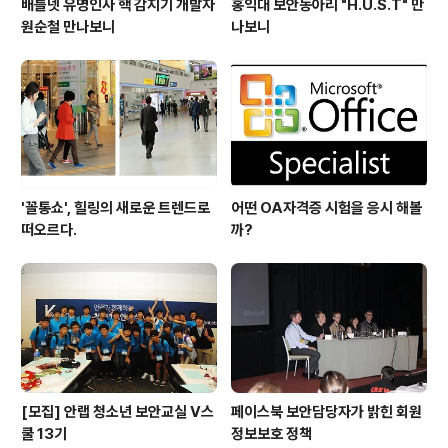
배틀넷 유명인사 핵 감지기 개발자
홍익대 보안동아리 "H.U.S.T" 만
원순철 만나보니
나보니
'꼴통쇼', 힐링의 새로운 트렌드로
어떤 OA자격증 시험을 응시 해볼
떠오르다.
까?
[모집] 안랩 청소년 보안교실 V스
페이스북 보안담당자가 밝힌 회원
쿨 13기
정보보호 정책