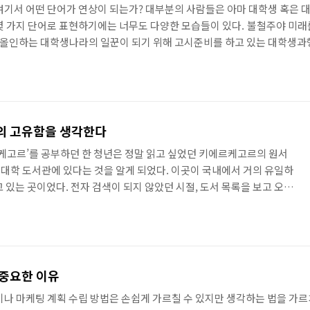
스펙여기서 어떤 단어가 연상이 되는가? 대부분의 사람들은 아마 대학생 혹은
몇 가지 단어로 표현하기에는 너무도 다양한 모습들이 있다. 불철주야 미래
올인하는 대학생나라의 일꾼이 되기 위해 고시준비를 하고 있는 대학생과행
 대학생한국의 스티브잡스가 되겠노라며 사업준비를 하려는 대학생이들 모두
이 말한다. 중고등학교 때는 학교에서 시키는 공부, 학원에서 시키는 공
.
의 고유함을 생각한다
르케고르’를 공부하던 한 청년은 정말 읽고 싶었던 키에르케고르의 원서
모 대학 도서관에 있다는 것을 알게 되었다. 이곳이 국내에서 거의 유일하
 있는 곳이었다. 전자 검색이 되지 않았던 시절, 도서 목록을 보고 오랜
다. 그리고 그 책을 도서관에서 빌려 한 장 한 장 손수 복사해서 제본 도
과정에서 도움을 준 한 학생을 만났다. 그리고 그 학생은 지금의 아내가
 너무나도 소중했기에 비라도 오는 날이면 겉옷의 안주머니에 이 책을
이 책에 담긴 내용이 무엇일까 고민하며 치열하게 씨름..
 중요한 이유
나 마케팅 계획 수립 방법은 손쉽게 가르칠 수 있지만 생각하는 법을 가르치