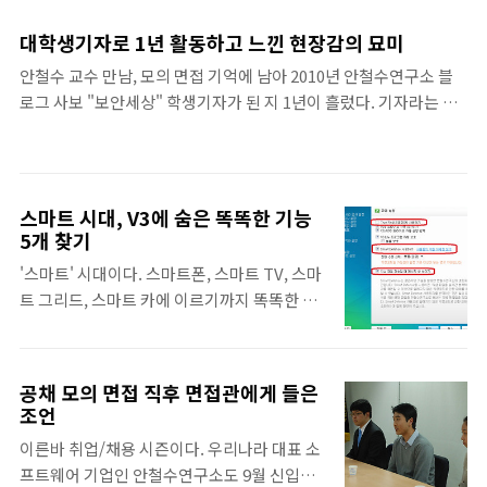
런데 이는 단순히 드라마 속 이야기가 아니다.
전화 통화를 한 사람이 중동계 사람이라 추측
실제로 작년에 이란 원전 시설에서 원심분리기
되고, 영국이 주요 해적국과 테러국의 브로커,
대학생기자로 1년 활동하고 느낀 현장감의 묘미
의 오작동이 발생한 바 있기 때문이다. 이는 외
전세계 금융 자산이 모여있다는 점에서 한 건
안철수 교수 만남, 모의 면접 기억에 남아 2010년 안철수연구소 블
부와 단절된 폐쇄망 안에 있는 시설조차 이제
의 피해와 파급력은 무시할 수 없는 상황이다.
로그 사보 "보안세상" 학생기자가 된 지 1년이 흘렀다. 기자라는 좋
는 더 이상 안전하지 않다는 것을 경고한 사건
어떤 수법을 쓰는지 직접 확인하고자 피싱 범
은 타이틀로 어디 가도 적극적으로 도움을 받을 수 있었고, 학교라는
이었다. 또한, 의도적으로 이란 원전을 노렸다
죄자와 직접 메일, 전화를 주고받았다. 1..
좁고 좁은 테두리를 넘어 현장 교육의 기회를 누릴 수 있어 매우 뜻깊
는 의혹이 제기돼 스턱스넷의 출현은 사실상
었다. IT 회사의 블로그이지만 공대, 경영대, 인문대, 미대 등 전공에
‘사이버 전쟁의 서막’으로 인식되었다. 그래서
상관없이 모인 학생기자들은 각자의 아이디어를 토대로 아는 분야
안철수연구소는 스턱스넷의 등장을 2010년
스마트 시대, V3에 숨은 똑똑한 기능
의 범위를 넘나들며 세상에 대한 시야를 넓힐 수 있고, 각종 세미나와
10대 보안 위협 중 1위로 꼽은 바 있다. 안철수
5개 찾기
강연을 안철수연구소의 직원들과 함께 진행하기 때문에 현장감 있
연구소는 이 사건이 발생하기 직전인 작년 9월
'스마트' 시대이다. 스마트폰, 스마트 TV, 스마
는 사회 생활의 한 단면을 느낄 수 있었다. 무엇보다 기억에 남는 것
산업용 보안 전용 솔루션인 ‘안랩 트러스라인
트 그리드, 스마트 카에 이르기까지 똑똑한 기
은 안랩의 창업주인 안철수 의장과의 티타임이다. 당시 나는 대학 생
(AhnLab TrusLine)’..
기가 대접 받는 시대인 것이다. 이런 때에 소프
활의 고민을 거침없이 털어놨고 한국의 현실..
트웨어, 그 중에서도 보안 소프트웨어는 더 똑
똑해져야 한다. 스마트 기기를 보호하려면 그
공채 모의 면접 직후 면접관에게 들은
보다 더 스마트해야 할 테니까. 컴퓨터 백신 소
조언
프트웨어는 우리 생활 전반이 웹에 접속되어
이른바 취업/채용 시즌이다. 우리나라 대표 소
있는 이 시대를 살아가는 데 반드시 필요한 프
프트웨어 기업인 안철수연구소도 9월 신입사
로그램이 되었다. 대한민국을 대표하는 백신