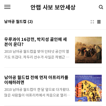
본문 바로가기
안랩 사보 보안세상
남아공 월드컵
(2)
우루과이 16강전, 박지성 골인에 세
븐이 운다?
2010 남아공 월드컵을 맞아 인터넷 공간의 열
기도 뜨겁다. 차두리 선수가 사실은 차범근 해
설위원이 제작한 로봇이라는 ‘차두리 로봇
설’을 필두로 네티즌은 월드컵을 소재로 수많
은 패러디물과 이야기를 만들어내고 있다. 그
남아공 월드컵 전에 먼저 아프리카를
리스의 카추라니스 선수는 경기 도중 자신의
이해하려면
발에 파헤쳐진 잔디를 다시 심는 모습이 카메
2010 남아공 월드컵이 한 달 앞으로 다가왔다.
라에 포착돼 ‘지중해 매너남’이라는 별명을 얻
많은 사람들이 아프리카에서 처음으로 열리는
었다. 곱게 잔디를 정돈하는 그의 모습은 수많
월드컵에 기대도 많이 하지만, 동시에 불안정
은 패러디물을 낳았다. 이어 17일 아르헨티나