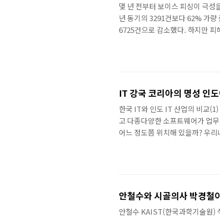
몇 년 전부터 보이스 피싱이 극성을
년 동기의 3291건보다 62% 가량 줄
6725건으로 감소했다. 하지만 피해
17% 늘어났다. 관련 뉴스 다소 
직임이 최근 들어 활발하다. 이 
되도록 할 수 있고, 또 공고 후
된다. 관련 뉴스 그러나 무엇보다 
IT 강국 코리아의 명성 인
한국 IT와 인도 IT 산업의 비교
고 다종다양한 소프트웨어가 업무의
어느 정도쯤 위치해 있을까? 우리나
도적 역할을 담당한다. 지난 10년
도 통신할 수 있는 ‘유비쿼터스’의
안철수와 시골의사 박경철이
안철수 KAIST(한국과학기술원)