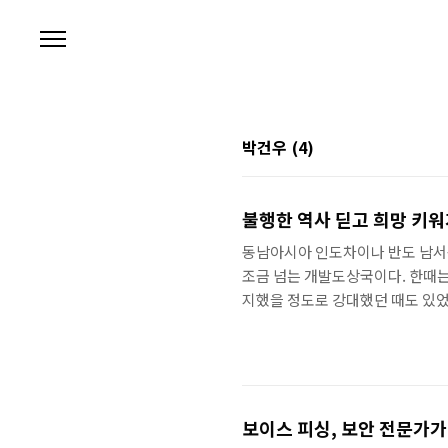
본문 바로가기
박건우
(4)
불행한 역사 딛고 희망 키
동남아시아 인도차이나 반도 남서쪽
조금 넘는 개발도상국이다. 한때는
지했을 정도로 강대했던 때도 있
고 있다. 하지만 캄보디아에는 아직
프랑스 식민지에서 독립한 캄보디아
직한 크메르루즈는 반대파 학살을 
분의 지식인을 비롯해 안경을 꼈거
었..
보이스 피싱, 보안 전문가가