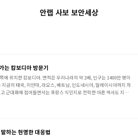
안랩 사보 보안세상
워가는 캄보디아 방문기
에 위치한 캄보디아. 면적은 우리나라의 약 2배, 인구는 1400만 명이
 지금의 태국, 미얀마, 라오스, 베트남, 인도네시아, 말레이시아까지 차
었고 근대화에 접어들면서는 프랑스 식민지로 전락한 아픈 역사도 지니
 아이들이라는 희망이 있다. 식민지, 독재, 에이즈 등 불행 거듭된 역사
는 1975년, 공산주의자인 폴포트가 독재 정치를 자행했다. 그가 조
이유로 약 30만 명이 넘는 캄보디아인을 무참히 학살했다. 당시 대부
나 손에 굳은살이 없다는 얼토당토 않은 이유로 민족 학살이 자행되
 말하는 현명한 대응법