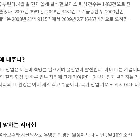
 부린다. 4월 말 현재 올해 발생한 보이스 피싱 건수는 1482건으로 전
었다. 2007년 3981건, 2008년 8454건으로 급증한 뒤 2009년엔
액은 2008년 21억 9115억에서 2009년 25억6467억원으로 오히려
때 늦은 감은 있지만 이 같은 피해를 최소화할 수 있는 법을 제정하려는 움
법이 제정되면 피해자가 별도 소송 절차 없이도 사기 계좌의 거래가 정지
 2개월이 지나도록 예금주가 이의를 제기하지 않으면 피해 금액을 돌려받게
중요한 것은 피해를 당하지..
도에 내주나?
(1) IT 산업은 이른바 혁명을 일으키며 끊임없이 발전한다. 이미 IT는 기
 질적 향상 및 빠른 업무 처리에 크게 기여한다. 이렇게 점차 발전하는 전
라의 IT 환경은 이미 세계 최고 수준이다. 국가 산업 기여도 역시 GDP 대비
 간 IT 산업의 급속한 성장과 함께 초고속 인터넷과 휴대전화가 보편화, 대
 시대를 맞이한 것이다. 개인용 컴퓨터의 보급은 인터넷의 이용 확산으로 이
 말하는 리더십
 석좌교수와 시골의사로 유명한 박경철 원장이 만나 지난 3월 16일 조선