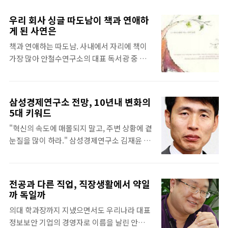
하나가 바로 '책읽기'이다. 그러나 대부분의 새
위해 안랩(구 안철수연구소) 컨설팅사업본부
해 목표가 그렇듯 작심삼일로 끝나고 만다. 그
에서는 정해진 책을 읽고 독후감을 써 내는 방
우리 회사 싱글 따도남이 책과 연애하
런데 여기 책을 몇 년 동안 꾸준히 읽어 온 사람
식의 독서 문화를 새롭게 운영 중이다. 항상 열
게 된 사연은
들이 있다. 바로 안철수연구소의 신호철 팀장,
정을 가지고 일하는 컨설팅사업본부의 이러한
책과 연애하는 따도남. 사내에서 자리에 책이
박제석 팀장, 이승원 선임이다. 어떻게 하면 꾸
시도를 도서문화 주최자인 방인구 상무, 도서
가장 많아 안철수연구소의 대표 독서광 중 한
준한 독서를 해나갈 수 있는지, 독서는 왜 해야
문화 심사위원 김응수 책임, 박신혜 선임, 신호
명에 뽑힌 전상수 차장에게서 받은 인상이다.
하는지 등 독서 초보자가 참고할 만한 것을 물
철 팀장..
그만큼 그의 책 사랑은 남달랐다. 1년에 300만
어보았다. 이들은 공통적으로 독서를 습관처
원 어치의 책을 구하는 양적인 사랑은 연말에
럼 한다. 그리고 알게 모르게 달라진 자신의 모
삼성경제연구소 전망, 10년내 변화의
아름다운 가게에 200~400권을 기증하는 질적
습을 발견했다고 입을 모은다. 내일의 모습이
5대 키워드
선순환으로 끝이 난다. 빠르게 변화하는 세상
오늘과 다른 모습이기를 원한다면 귀담아 들어
"혁신의 속도에 매몰되지 말고, 주변 상황에 곁
속에서 중심을 잃지 않고 살아가는 방법, 전상
볼 이야기다. 신호철 팀장 / 서비스기획팀 -꾸
눈질을 많이 하라." 삼성경제연구소 김재윤 상
수 책임에게는 '독서'가 그 해답이었다. 그는
준한 독..
무가 안철수연구소 구성원들에게 던진 충고
사업기획팀에서 일한다. 기획 업무는 빠른 생
다. 변화가 선형적일 때는 몰입이 중요하나, 지
각의 전환과 기발한 창의력을 요한다. 바쁜 직
금과 같이 한 치 앞을 내다볼 수 없을 정도로 불
장 생활에도 그가 책에서 손을 놓을 수 없는 이
전공과 다른 직업, 직장생활에서 약일
투명한 상황에서는 옆으로 눈을 돌릴 수 있어
유다. 바로 '책'에서 의사결정에 필요한 다양한
까 독일까
야 미래의 변화를 예측할 수 있다는 것이다. 전
혜안(인사이트)을 얻기 때문이다. 그렇다면 직
의대 학과장까지 지냈으면서도 우리나라 대표
사원 학습의 장인 '안랩 스쿨'에서 그가 들려준
장인으로서 어떻게 연 300만원 어치의 책을 읽
정보보안 기업의 경영자로 이름을 날린 안철수
'IT가 바꾸는 미래'를 요약 게재한다. 왜 다시