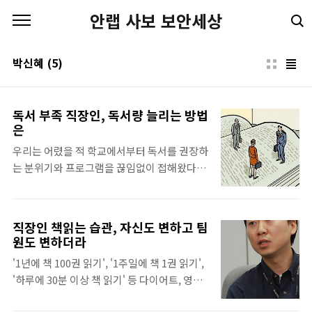
본문 바로가기
안랩 사보 보안세상
박신혜
(5)
독서 부족 직장인, 독서량 늘리는 방법
은
우리는 어렸을 적 학교에서부터 독서를 권장하
는 분위기와 프로그램을 끊임없이 접해왔다.
하지만 사회인이 된 이후에는 어떤가? 지치고
바쁜 생활에 일 년에 책 한 권 제대로 읽지 못
한다는 직장인 설문조사 통계가 그 현상을 단
직장인 책읽는 습관, 자신도 변하고 팀
적으로 드러내준다. 미국의 사상가 에머슨은
원도 변하더라
독서를 가리켜 ‘자신의 미래를 만드는 것’이라
'1년에 책 100권 읽기', '1주일에 책 1권 읽기',
고 하기도 했는데, 과연 얼마나 많은 사람이 미
'하루에 30분 이상 책 읽기' 등 다이어트, 영어
래를 만들어가는지 생각하면 안타까울 뿐이
공부와 함께 새해에 가장 많이 세우는 목표 중
다. 독서가 어려운 직장인의 현실을 극복하기