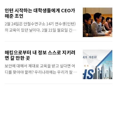
인턴 시작하는 대학생들에게 CEO가
해준 조언
2월 24일은 안철수연구소 14기 연수생(인턴)
의 교육이 있던 날이다. 2월 21일 월요일 긴장
과 기대를 안고 첫 출근한 지 삼일 째가 됐다.
눈치 빠른 이는 이미 적응(?)했겠지만, 회사 생
활이 처음인 학생들은 출근부터 퇴근까지 어쩔
해킹으로부터 내 정보 스스로 지키려
줄 모르며 긴장감 속에 삼일을 보냈을지도 모
면 갈 만한 곳
른다. 안철수연구소의 인턴십은 사회생활을
보안에 대해서 제대로 교육을 받고 싶다면 어
시작하기 전 대학생에게 사원과 동등하게 직장
디를 찾아야 할까? 우리나라에는 우리가 잘 알
경험을 제공하는 프로그램으로 2004년 처음
지 못하는 보안협회나 기관이 많다. 보안에 대
시작해 일 년에 두 기수씩 진행된다. 학생입장
한 많은 자료와 정보들을 제공하며, 보안 교육
에서는 스스로의 확실성을 높이고 회사는 추후
을 하고 보안 관련 자격증을 운영하고 있는 곳
인재를 확보할 수 있는 기회가 되도록 나눔의
도 있다. 사단법인 한국해킹보안협회(NAHS)
차원에서 마련되었다. 때문에 졸업생은 지원
는 정보보호를 위한 교육기반의 조성과 정보보
이 불가능하다. 인턴들 중에는 TV에서 안랩 인
호인식의 대중화를 위하여 출범하였다. IT강
턴십을 소개한 프로그램을 보고 찾아온 친구와
국이라 불리는 우리나라도 아직 해킹과 보안에