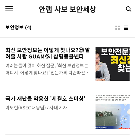
본문 바로가기
안랩 사보 보안세상
보안정보
(4)
최신 보안정보는 어떻게 찾나요?🧐 알
려줄 사람 GUAM💦| 삼평동콜쎈타
여러분들이 많이 하신 질문, '최신 보안정보는
어디서, 어떻게 찾나요?' 전문가의 따끈따끈한
답변에, 보안정보 학습법까지 모조리 싹 다~
알려드립니다! 🥳 같이 영상 보러 가요! 클릭클
릭 👇 삼평동연구소 스마트폰, 컴퓨터 안 쓰시
국가 재난을 악용한 '세월호 스미싱'
는 분 거의 없으시죠? 조금만 더 알고 쓰면 스
이도현(ASEC 대응팀) / 사내 기자
마트한 IT생활을 즐길 수 있습니다. ◈ 컴퓨터,
IT 그리고 보안에 대한 이야기를 쉽고 재미있
게 나누고자 합니다 ◈ www.youtube.com