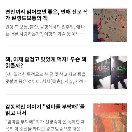
을 책 안 이곳저곳에서 찾아볼 수 있다. 이응준
람도, 혹평하는 사람도 있지만 그의 등장이 한
작가의 소설 '내 연애의 모든 것'의 '모든 것'을
국 문학에 상당한 변화를 가져왔다는 점은 부
연인끼리 읽어보면 좋은, 연애 전문 작
알아보자! '내연모'의 줄거리는 다음과 같다.
가 알랭드보통의 책
정하기 어려울 것이다.기법 측면에서도 마찬
소위 말하는 잘나가는 여당 국회의원인 새한국
가지다. 김영하 작가는 환상적인, 때로는 순문
알랭 드 보통, 불안, 공항에서의 일주일, 왜 나
당의 김수영과, 노처녀 야당 국회의원 진보노
학에서 찾아보기 어려울 정도로 탈 현실적인
는 너를 사랑하는가?, 여행의 기술 등 어느 순
동당의 오소영의 정치 성향을 뛰어 넘은 사랑
기법..
간 그의 작품들은 국내에서 커다란 인기를 모
이야기다. 두 사람의 만남은 새한국당의 언론
았고, 이로 인해 ‘알랭 드 보통’ 붐이 일어났다.
법 날치기 사건에서 시작된다. 새한국당이 언
아마 이 글을 읽는 독자들 중에서도 읽어보지
론법을 날치기로 통과시키려고 하자 진보노동
책, 이제 즐겁고 맛있게 먹자! 무슨 책
는 않았더라도, 최소한 ‘알랭 드 보통’이라는
당 대표인 오소영이 소화기를 들고 열어주지
읽을까?
작가를 한 번 쯤은 들었거나, 그의 작품을 한번
않는 문을 열으려고 하던 중에 김수영에 머리
[책 : 일정한 목적으로 쓴 글 및 참고 자료 등을
쯤 스쳐지나 가 본 적은 있을 것이다. 도대체 알
를 치게 된다. 각종 포털 검색창엔 '김수영 뇌진
덧붙여 묶은 것이다. 서사(書史), 서질, 서적
랭 드 보통의 책은 뭐가 다르기에 이렇게 인기
탕' '오소영 소화기' 등 검색어가 오르..
(書籍), 서전(書典), 서책(書冊), 책자(冊子),
가 있는 것일까? 아주 지적으로 풀어낸 연애소
문적(文籍), 전적(典籍), 편적(篇籍) 혹은 도
설 ‘우리는 사랑일까?'대부분의 연애소설들은
서(圖書)로도 불린다.] 이는 책에 대한 사전적
아주 통속적이고 뻔하다. 물론 중간 중간 예상
감동적인 이야기 "엄마를 부탁해"를
정의다. 우리는 흔히 위의 정의를 가지고 있는
치 못할 뻔 했으나, 충분히 예상 가능한 약간의
읽고 나서
글쟁이들의 글을 책이라 부른다. 하지만 오늘
슬롯들이 있지만, 그것이 전부이다. 읽은 뒤에
"엄마를 부탁해" 작가 신경숙이 쓴 독특한 제
날에는 이러한 책을 단순히 읽기만 하는 것이
도, 마치 친구의 연애상담을 해준 것 같이 한번
목의 이 소설을 라디오 광고 방송으로 처음 접
아니라 삶의 자체를 변화시키는 마력을 가진