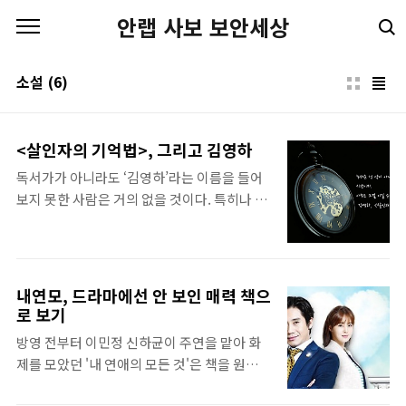
본문 바로가기
안랩 사보 보안세상
소설
(6)
<살인자의 기억법>, 그리고 김영하
독서가가 아니라도 ‘김영하’라는 이름을 들어
보지 못한 사람은 거의 없을 것이다. 특히나 최
근 tvn의 에 출연해 더욱 인지도를 높이고 있
다. 1995년 으로 등단한 그는 90년대 후반,
2000년대, 그리고 지금까지도 젊은 세대를 대
표하는 작가이다.그는 이전에 한국 문학에서
내연모, 드라마에선 안 보인 매력 책으
사용하지 않았던 소재들, 글 작법을 사용해 독
로 보기
자적인 김영하만의 문학 세계를 만들어냈다.
방영 전부터 이민정 신하균이 주연을 맡아 화
첫 장편 에서는 자살 조력자인 주인공이 등장
제를 모았던 '내 연애의 모든 것'은 책을 원작으
하며, 에서는 인터넷 채팅을 소재로 이야기를
로 한 드라마다. 드라마에서 보지 못한 매력들
전개해나갔다. 김영하의 작품을 호평하는 사