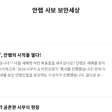
안랩 사보 보안세상
, 안랩의 시작을 열다!
았습니다^^ 다들 새해엔 어떤 목표들을 세우셨나요? 안랩도 새해를 맞이
준비하고자 '2016 시무식 & 비전선포식' 행사를 진행했습니다! 먼저 시
성과를 보인 안랩인들을 포상하는 시상식이 진행됐습니다. 겉으로 보기
언, 다스베이더, 요술공주 등등 다양한 개성을 뽐내며 수상의 기쁨을 만
 굿이죠? ^^ 사진에 보이는 분들 외에도 많은 분들이 포상을 받으셨답
다음 순서는 '비전선포식'이었습니다! 안랩인의 꿈이 가득담긴 비전은 무
 '공감'과 '소통'을 키워드로 새로운 비전을 수립하기 위..
가 공존한 시무식 현장