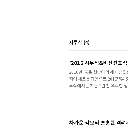
본문 바로가기
시무식
(4)
'2016 시무식&비전선포식'
2016년, 붉은 원숭이의 해가 밝
하여 새로운 마음으로 2016년을 
무식에서는 지난 1년 간 우수한 
엔 아주 평범해 보이지만... 미니
끽하는 모습! 안랩인의 센스, 정말
니다! 모두모두 축하드려요 :D 
엇일까요? 안랩은 2014년 9월부터
차가운 각오와 훈훈한 격려