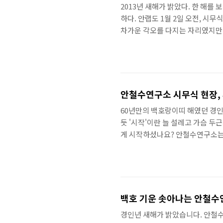
2013년 새해가 밝았다. 한 해
하다. 안랩도 1월 2일 오전, 시
차가운 각오를 다지는 자리였지만 
볕이 사옥 1층 안랩 계단에 모여 
시무식을 기다린다. 따뜻한 위쪽 계
을 나타내는 색깔이 빨간색이라는데
하고 있다. 올해는 안랩에 큰 전환점
안철수연구소 시무식 현장,
60년만의 백호랑이띠 해였던 경인년이
듯 '시작'이란 늘 설레고 가슴 
게 시작하셨나요? 안철수연구소는 2
는 시무식 행사를 했습니다. 유난
문이 있던데, '무언가 특별한 것'
안랩에는 어떤 일들이 있었을까요? 
철수연구소에서 일어난 각종 이슈를
백호 기운 솟아나는 안철수
경인년 새해가 밝았습니다. 안철수