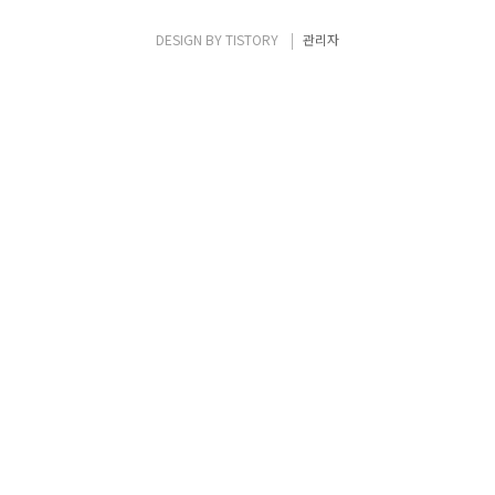
해결책이 필요할까? 안랩(구 안철수연구소)를
방문한 IGM세계경영연구원 신제구 교수는 이
DESIGN BY
TISTORY
관리자
문제에 대한 해결책으로 "스위치식 변화법" 을
강의했다. 대부분의 사람들은 "변화는 어렵
다" 라는 잘못된 고정관념을 가지고 있다. 하지
만 신교수님께서는 작은 변화를 통해 쉽고,..