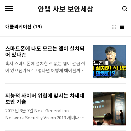
본문 바로가기
안랩 사보 보안세상
애플리케이션
(19)
스마트폰에 나도 모르는 앱이 설치되
어 있다?!
혹시 스마트폰에 설치한 적 없는 앱이 깔린 적
이 있으신가요? 그렇다면 어떻게 해야할까요?
아래 영상을 통해 확인해주세요! 삼평동연구
소 스마트폰, 컴퓨터 안 쓰시는 분 거의 없으시
죠? 조금만 더 알고 쓰면 스마트한 IT생활을 즐
지능적 사이버 위협에 맞서는 차세대
길 수 있습니다. ◈ 컴퓨터, IT 그리고 보안에
보안 기술
대한 이야기를 쉽고 재미있게 나누고자 합니다
2013년 3울 7일 Next Generation
◈ www.youtube.com
Network Security Vision 2013 세미나 &
전시가 코엑스 인터컨티넬탈 호텔 하모니볼륨