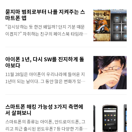
홀에서 진행되었다. 이번 세미나에 키워드는
'차세대 보안'이었다. 국내 IT 인프라는 세계
묻지마 범죄로부터 나를 지켜주는 스
최고 수준임과 동시에 융합화 세부화 고도화하
마트폰 앱
는 보안 위협도 높은 수준이다. 다양한 보안 위
“감시당하는 듯 한건 왜일까? 단지 기분 때문
협에 체계적이고 능동적으로 대처할 수 있도록
이겠지?” 자취하는 친구의 페이스북 타임라인
국내외 보안 업계 강자들이 제시하는 차세대
에 글이 올라왔다. 그녀의 친구들은 모두 “창문
보안 로드맵, 트레드, 다양한 보안 솔루션을 이
을 닫아”, “티비를 크게 틀어”, “큰 소리로 통화
번 세미나&전시에서 직접 체험할 수 있었다.
를 해” 자신들이 아는 모든 방법을 동원해 댓글
처음 온 세미나이자 기자단이 된 후 처음 취재
아이폰 1년, 다시 SW를 진지하게 돌
로 그녀를 걱정한다. 세상이 흉흉해졌다고 한
라 떨리는 마음으로 10시부터 시작한 세미나
아보다
다. 일찍 귀가하라고 한다. 항상 조심하라고 한
에 집중해서 참여하였다. 전문가의 브리핑을
11월 28일은 아이폰이 우리나라에 들어온 지
다. 하지만 우리는 말한다. “에이 설마 나한
들으면서 프리젠테이션자료를 보니 어려운 보
1년이 되는 날이다. 그 동안 많은 변화가 있었
테.......” 이것이 현실이다. 매일 아침 뉴스는 전
안 용어도 쉽게 이해할 수..
고, '앱(애플리케이션'이라는 세계를 매개체로
국에서 일어난 입에도 담지 못할 끔찍한 사건
그 동안 별다른 생각 없이 사용하던 소프트웨
들을 보도하고, 흉악한 범죄들이 인터넷 포털
어에 대한 새로운 생각이 자리매김했다. 나에
사이트 전면을 채우지만, 우리는 ‘아무리 그래
스마트폰 해킹 가능성 3가지 측면에
게는 얼마 전, 아이패드용 애플리케이션을 개
도’ 나에게는 일어나지 않을 것이라 한다. 특히
서 살펴보니
발 프로젝트를 진행하는 과정에서 소프트웨어
여성을 겨냥한 성범죄가 심각하다. 그저 뉴스
스마트폰의 종류는 아이폰, 안드로이드폰, 그
어의 중요성을 실감하는 계기가 있었다. 프로
에서나 볼 수 있는 일, 나에게는 일어나지 않을
리고 최근 출시된 윈도우폰7 등 다양한 기종이
젝트의 이름은 '아툰즈'로, 플래쉬로 제작된 동