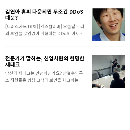
사원 교육이다. 전문성, 인성, 팀워크의 3각 축
담당하는 시스템 파트와, 트러스가드 및 트러
을 그리는 A자형 인재상에 맞게 매년 다른 주
스가드 DPX 등의 제품을 담당하는 네트워크
김연아 홈피 다운되면 무조건 DDoS
제와 커리큘럼으로 구성된다. 존경받는 기업
파트, 다른 회사와 전략적 제휴를 맺는 파트로
때문?
은 전사 교육도 남다르다 전문가가 말하는 직
구성된다. - 하루 일과는? 팀원들은 각자 몇 가
[트러스가드 DPX] [엑스칼리버] 오늘날 우리
장에서 카리스마 있게 말하기 이번 '안랩 스
지의 제품을 담당한다. 한 가지 제품을 맡기도
의 보안을 끊임없이 위협하는 DDoS. 이제는
쿨'에서 인상 깊은 강의 중 하나는 메가스터디
하지만, 많게는 3~..
IT 분야 공공의 적이라고 해도 과언이 아니다.
엠베스트 김성오 대표의 강연이었다. '나는 경
하지만 이 악마의 힘을 무력화하고자 안철수연
영인이다!'라고 항상 생각하며 몸소 자신이 정
구소가 전설의 엑스칼리버를 뽑았다. 이름하
한 방침을 정하여 실천하면서 서서히 주위 사
전문가가 말하는, 신입사원의 현명한
여 트러스가드 DPX(TrusGuard DPX). 이 제
람들에게 표현하는 모습이 감동적이었다. 육
재테크
품은 전세계 어느 기업의 제품과 견주어도 절
일약국 이야기-마음가짐과 자세가 손님을 감
당신의 재테크는 안녕하신가요? 안철수연구
대 뒤쳐지지 않는 기술력으로 DDoS 공격을
동시켜 육일약국을 경영하면서 늘 손님들에게
소 직원들은 항상 고객의 보안을 체크하는데,
막아낸다. 이런 트러스가드 DPX를 개발, 출시
감사한 마음을 표현하고 손님들보다 더 머리 ..
직장인으로서 본인의 재테크는 잘 체크하고 있
한 주역들을 만나보았다. 기획 및 마케팅 담당
을까? 안랩인 5인을 대상으로 쇼규모 재테크
인 제품마케팅팀 김우겸 대리, 개발을 맡은 어
간담회를 열었다. '금융회사가 당신에게 알려
플라이언스 개발팀 박찬희 선임연구원, 홍기
주지 않은 진실'의 저자로 최근 '재테크 쇼
환 주임연구원, 김현 책임연구원, 최종욱 연구
크'를 출판한 재무 컨설턴트인 송승용 희망제
원, 테스트 및 안정화를 책임진 품질보증팀 이
무설계 팀장이 귀한 시간을 내주었다. 처음 1
병기 책임연구원과 이지황 연구원이 그들. 트
시간 정도는 질문과 답을 하는 형식으로 진행