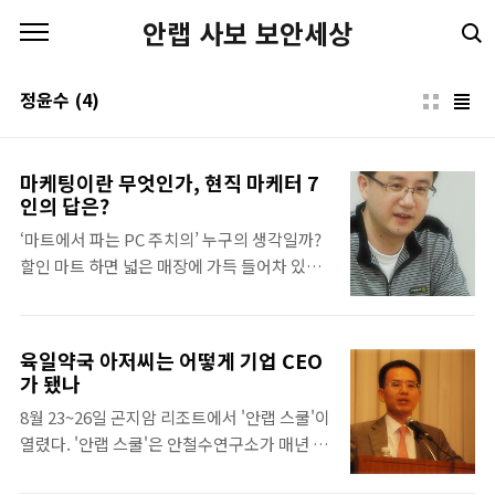
본문 바로가기
안랩 사보 보안세상
정윤수
(4)
마케팅이란 무엇인가, 현직 마케터 7
인의 답은?
‘마트에서 파는 PC 주치의’ 누구의 생각일까?
할인 마트 하면 넓은 매장에 가득 들어차 있는
생필품들이 먼저 생각난다. 마트와 보안 제품?
잘 어울리지 않는다는 생각이 먼저 든다. 하지
만 이것은 좀더 넓은 층의 사람들에게 안철수
육일약국 아저씨는 어떻게 기업 CEO
연구소의 보안 제품을 소개하고 싶은 마케팅팀
가 됐나
의 전략(?)이다. IT 보안 회사에서 마케팅팀은
8월 23~26일 곤지암 리조트에서 '안랩 스쿨'이
어떤 일을 하는지 알아보기 위해 안철수연구소
열렸다. '안랩 스쿨'은 안철수연구소가 매년 8
제품마케팅팀을 만났다. - 팀의 구성은? V3, 사
월 말이면 1박 2일씩 2회에 걸쳐 진행하는 전
이트가드, 안랩 온라인 시큐리티, 핵쉴드 등을