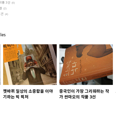
작품 3선
(0)
결
(2)
조건
(4)
les
쳇바퀴 일상의 소중함을 이야
중국인이 가장 그리워하는 작
기하는 빅 픽처
가 싼마오의 작품 3선