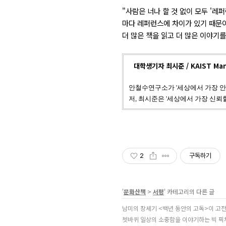
"사람은 너나 할 것 없이 모두 '레
마다 레퍼런스에 차이가 있기 때문이
더 많은 책을 읽고 더 많은 이야기
대학생기자 최시준 / KAIST Man
안철수연구소가 '세상에서 가장 안
저, 최시준은 '세상에서 가장 신뢰
2
구독하기
'
문화산책
>
서평
' 카테고리의 다른 글
남미의 창세기 <백년 동안의 고독>이 고
쳇바퀴 일상의 소중함을 이야기하는 빅 픽