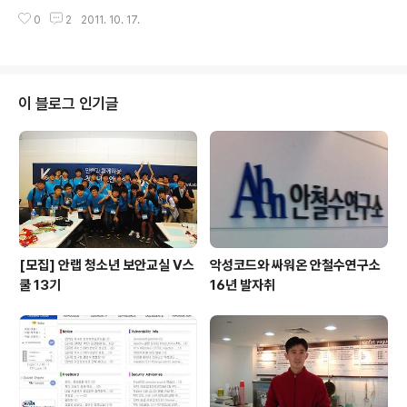
보면 따로 문이 없죠. 열린 공간을 통해 직원들과 언제나 소
9년째 개최되는 데이터베이스 그랜드 컨퍼런스는 그동안
통하게끔 만들어졌습니다. -글로벌 통합 및 보안업체인 안
0
2
2011. 10. 17.
국내외 유명 석학과 전문가를 초빙, 다양한 데이터베이스
철수연구소에 2008년도부터 대표이사가 됐는데, 안랩과
관리 전략을 소개하는 자리로 매년 참석자가 1,200여명에
는 어떤 인연으로 맺게 됐나요? ..
달해 정보기술(IT)과 비즈니스 분야를 대표하는 컨퍼런스
라 할 수 있다. 키노트 스피치를 맡은 안철수연구소 김홍선
대표는 전날 큰 업적을 남기고 떠난 스티브 잡스에 대한 애
이 블로그 인기글
도로 말문을 열었다. "지난 30년 동안 IT가 비약적으로 발
전했는데 그 과정에 스티브 잡스가 한 일이 많다. PC산업
을 만든 것도 잡스였으며 여기에 폰트가 여러 가지 모양으
로 나오는 것도 그가 한 것이다. 아이팟을 통해 디지털 음반
시장을 포함한 음악 기..
[모집] 안랩 청소년 보안교실 V스
악성코드와 싸워온 안철수연구소
쿨 13기
16년 발자취