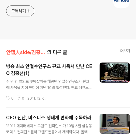
구독하기
더보기
안랩人side/김홍선 前 CEO
의 다른 글
방송 최초 안철수연구소 판교 사옥서 만난 CE
O 김홍선(1)
글 내용
수 년 간 여의도 셋방살이를 해왔던 안철수연구소가 판교
에 사옥을 지어 드디어 지난 10월 입성했다. 판교 테크노밸
리는 미국 실리콘밸리처럼 독자적인 기술과학 단지를 구
0
0
2011. 12. 6.
축, IT 기업들이 쏙쏙들이 모여드는 곳이다. 최초로 방송에
공개된다는 판교 사옥에서 김홍선 CEO의 서울경제TV 프
로그램 녹화가 진행됐다. 본 프로그램은 지난 11월 15일에
CEO 진단, 비즈니스 생태계 변화에 주목하라
방송됐다. 동영상 바로보기 다음은 본 방송 전반부 내용 요
글 내용
약. -여기가 사장실인데요, 생각보다 작은 규모이네요? 이
'2011 데이터베이스 그랜드 컨퍼런스'가 10월 6일 삼성동
정도면 직원들과 소통하기 위한 적당한 수준입니다. 지금
코엑스 컨퍼런스센터 그랜드볼룸에서 개최되었다. 올해로