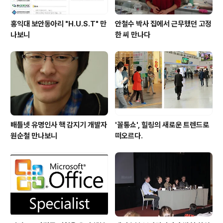
홍익대 보안동아리 "H.U.S.T" 만
안철수 박사 집에서 근무했던 고정
나보니
한 씨 만나다
배틀넷 유명인사 핵 감지기 개발자
'꼴통쇼', 힐링의 새로운 트렌드로
원순철 만나보니
떠오르다.