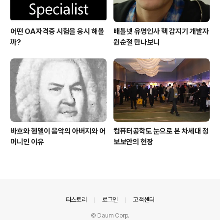
어떤 OA자격증 시험을 응시 해볼
배틀넷 유명인사 핵 감지기 개발자
까?
원순철 만나보니
바흐와 헨델이 음악의 아버지와 어
컴퓨터공학도 눈으로 본 차세대 정
머니인 이유
보보안의 현장
의안내
티스토리
로그인
고객센터
© Daum Corp.