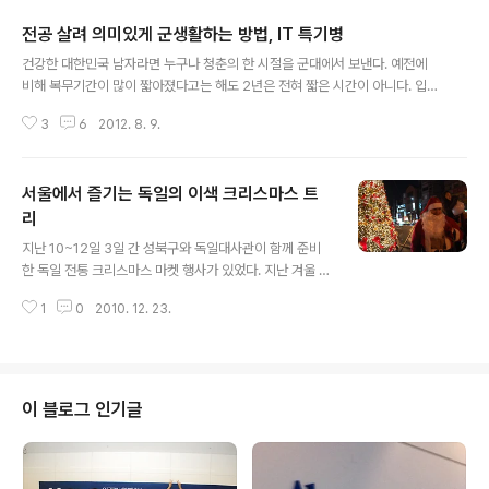
윗이 '투표'를 언급하며 유권자들을 투표소로 끌어오는 견인차 역할을 톡톡히
전공 살려 의미있게 군생활하는 방법, IT 특기병
했다. 여기에 투표 사실을 사진으로 확인해주는 이른바 '투표 인증샷' 올리기는
글 내용
시간당 7,000건에 달했다. 투표 시간 동안 인증샷을 담은 총 6만여 건의 트윗
건강한 대한민국 남자라면 누구나 청춘의 한 시절을 군대에서 보낸다. 예전에
이 트위터에 올라온 셈이다. SNS 여론, 감시와 견제 역할까지 이런 상황에서 볼
비해 복무기간이 많이 짧아졌다고는 해도 2년은 전혀 짧은 시간이 아니다. 입대
..
를 앞둔 대부분의 젊은 청년들은 군대를 단순히 현실을 도피하기 위한 수단으로
3
6
2012. 8. 9.
생각하거나, "가야 할 때가 됐으니 가야지." 라는 안이한 생각을 가지고 아무런
계획없이 일반병으로 입대한다. 군대를 먼저 다녀온 입장에서는 이런 모습이 안
타까울 수밖에 없다. 하지만 모두가 그러한 것은 아니다. 군생활 동안 영어회화
서울에서 즐기는 독일의 이색 크리스마스 트
실력을 키우기 위해 '카투사'를 지원하는사람, 자신감과 리더십을 키우기 위해
'훈련소조교병'을 지원하는사람, 건강한 체력을 키우기 위해 '특전병'을 지원하
리
글 내용
는 사람 등 일반병이 아닌 자신의 특기를 살려 특기병에 지원하는 사람도 많이
지난 10~12일 3일 간 성북구와 독일대사관이 함께 준비
있다. 현재 군에 ..
한 독일 전통 크리스마스 마켓 행사가 있었다. 지난 겨울 독
일에서 보고 느꼈던 크리스마스 마켓의 추억을 되살려보고
1
0
2010. 12. 23.
자 직접 가봤다. 한성대입구역 2번 출구를 나서자마자 예
쁜 크리스마스 트리가 나를 반긴다. 분수광장이라는 이름
이 무색하게 장소가 협소해서 조금 실망했다. 하지만 고향
에 대한 그리움을 조금이나마 달래고자 방문했을 독일인을
비롯해 많은 사람이 찾아왔고, 사람들이 북적거려야지 크
이 블로그 인기글
리스마스 마켓의 분위기를 만끽할 수 있다 생각하며 위안
을 해보았다. 독일식 와플, 소시지, 쿠키 등 몇 가지 음식과
글뤼바인과 맥주, 그리고 크리스마스 장식용품을 판매하는
부스들이 있었다. 독일, 프랑스 등지에서 겨울에 따뜻하게