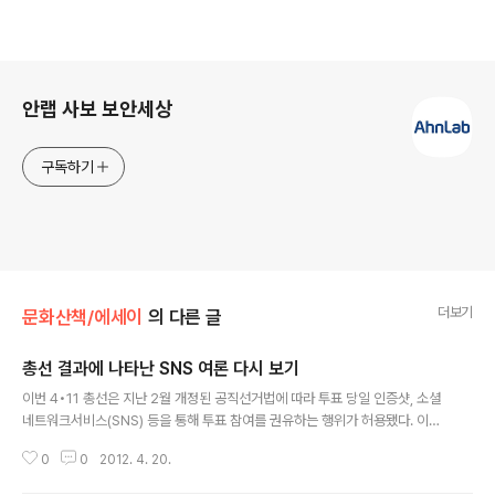
로그 정보
안랩 사보 보안세상
구독하기
더보기
문화산책/에세이
의 다른 글
총선 결과에 나타난 SNS 여론 다시 보기
글 내용
이번 4•11 총선은 지난 2월 개정된 공직선거법에 따라 투표 당일 인증샷, 소셜
네트워크서비스(SNS) 등을 통해 투표 참여를 권유하는 행위가 허용됐다. 이에
따라 여•야를 막론하고 후보자들은 트위터, 페이스북 등 기본 3∼4개의 SNS
0
0
2012. 4. 20.
계정을 운영하며 유권자들과 소통에 나섰다. 실제로 총선 당일 트위터 상에서는
투표 시간인 오전 6시부터 오후 6시까지 12시간 동안 무려 47만 건이 넘는 트