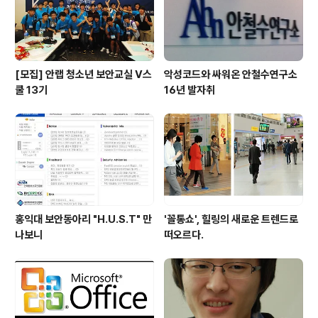
마시는 와인인 글뤼바인은 역시나 인기 만..
[모집] 안랩 청소년 보안교실 V스
악성코드와 싸워온 안철수연구소
쿨 13기
16년 발자취
홍익대 보안동아리 "H.U.S.T" 만
'꼴통쇼', 힐링의 새로운 트렌드로
나보니
떠오르다.