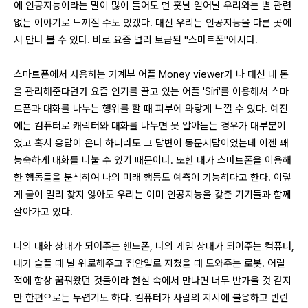
에 인공지능이라는 말이 많이 들어도 먼 훗날 일어날 우리와는 별 관련
없는 이야기로 느껴질 수도 있겠다. 대신 우리는 인공지능을 다른 곳에
서 만나 볼 수 있다. 바로 요즘 널리 보급된 "스마트폰"에서다.
스마트폰에서 사용하는 가계부 어플 Money viewer가 나 대신 내 돈
을 관리해준다던가 요즘 인기를 끌고 있는 어플 'Siri'를 이용해서 스마
트폰과 대화를 나누는 행위를 할 때 피부에 와닿게 느낄 수 있다. 예전
에는 컴퓨터로 캐릭터와 대화를 나누면 못 알아듣는 경우가 대부분이
었고 혹시 응답이 온다 하더라도 그 답변이 동문서답이었는데 이젠 꽤
능숙하게 대화를 나눌 수 있기 때문이다. 또한 내가 스마트폰을 이용해
한 행동들을 분석하여 나의 미래 행동도 예측이 가능하다고 한다. 이렇
게 굳이 멀리 찾지 않아도 우리는 이미 인공지능을 갖춘 기기들과 함께
살아가고 있다.
나의 대화 상대가 되어주는 핸드폰, 나의 게임 상대가 되어주는 컴퓨터,
내가 슬플 때 날 위로해주고 집안일로 지쳤을 때 도와주는 로봇. 어릴
적에 항상 꿈꿔왔던 것들이라 현실 속에서 만나면 너무 반가울 것 같지
만 한편으로는 두렵기도 하다. 컴퓨터가 사람의 지시에 불응하고 반란