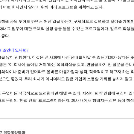
이 어떤 회사인지 알리기 위해 여러 프로그램을 계획하고 있다
.
초청해 사옥 투어도 하면서 어떤 일을 하는지 구체적으로 설명하고 보여줄 계획
따라 그 업무에 대한 구체적 설명 등을 들을 수 있는 프로그램이다
.
앞으로 학생들
 좋다
.
은 조언이 있다면
?
담을 많이 진행한다
.
이것은 곧 사회에 나간 선배를 만날 수 있는 기회가 많다는 
생은
‘
이 회사에 들어갈 거야
’
라는 목적의식을 갖고
,
면담을 하기 전 질문을 준비
적의식이나 준비가 없더라도 올바른 마음가짐과 성격
,
적극적이고 하고자 하는 
알았으면 좋겠다
.
우리 회사가 아니더라도 많은 기업과 소통할 기회를 놓치지 말고
다
.
무엇이든 적극적으로 도전한다면 해낼 수 있다
.
자신이 만약 안랩에 관심이 있
라도 우리의
‘
안랩 멘토
’
프로그램이라든지
,
회사 내에서 행해지는 강연 등에 참
학교 유학동양학과