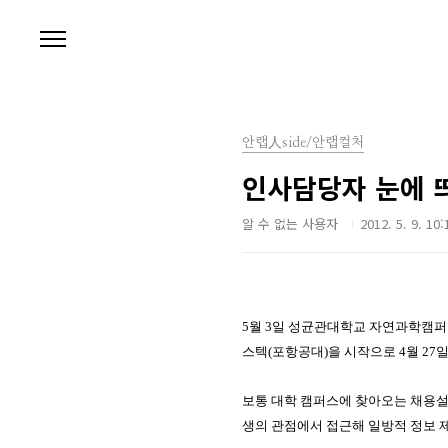
본문 바로가기
안랩人side/안랩컬처
인사담당자 눈에 
알 수 없는 사용자
2012. 5. 9. 10:
5월 3
일 성균관대학교 자연과학캠퍼
스텍(포항공대)을 시작으로
4
월
27
일
보통 대학 캠퍼스에 찾아오는 채용
생의 관점에서 접근해 일방적 정보 