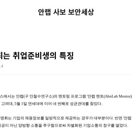
안랩 사보 보안세상
띄는 취업준비생의 특징
14
스에서는 안랩(구 안철수연구소)의 멘토링 프로그램
'
안랩 멘토
(AhnLab Mentor)
 고려대
, 5
월
1
일 연세대에 이어 네 번째로 성균관대를 찾았다
.
설명회는 기업의 채용정보를 일방적으로 제공하는 경우가 대부분이다
.
반면
'
안랩
제공이 아닌 양방향 소통을 추구함으로써 차별화된 기업소통의 창구를 열었다
.