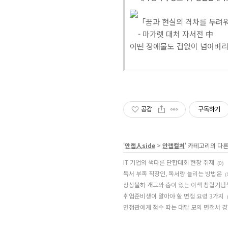
「꿈과 현실의 격차를 두려워
- 마가렛 대처 자서전 中
어떤 장애물도 겁없이 넘어버리
공감
구독하기
'
안랩人side
>
안랩컬처
' 카테고리의 다른
IT 기업의 색다른 단합대회 현장 취재
(0)
독서 부족 직장인, 독서량 늘리는 방법은
(
상상불허 개그와 춤이 있는 이색 창립기념
취업준비생이 알아야 할 면접 요령 3가지
면접관에게 점수 따는 대답 모의 면접서 