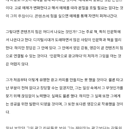
이다
고로 매체가 변화한다고 해서 매체를 따라 본질을 흐릴 필요는 없다는 것
.
이 그의
힘을 실으면 매체를 통해 자연히 퍼져나간다
주장이다
. 콘
텐츠에
.
그렇다면 콘
텐츠의 힘은 어디서 나오는 것인가
그는 주로 책, 특히
인문학에
?
서 나온다고 한다
디지털시대가 도래하면서 많은 사람이 인문학과 책을 멀리
.
한다
하지만
정답은 그 안에 있다
그 안에서 얻은 감동,
영감이 곧 컨텐츠의 힘
.
.
으로 연결될 수 있는 것이다
인문학으로 광고하다
의 저자가 그임을 아는 것
. ‘
’
은 어렵지 않다
.
그가 처음부터 이렇게 유명한 광고 카피를 만들지는 못 했을 것이다
물론
타고
.
난 부분이 전혀 없다고 장담할 수는 없겠지만,
그는 일상 속에서 그 무엇인가를
찾기 위해 끊임없이 노력했다
실패도 물론 했다
하지만 그 실패 또한 그에게
.
.
는 성공을 위한 발판이 되었을 것이며
그 또한 또다른 영감으로 작용했을 것이
,
다
.
앞서 보았던 그의 광고 카피들로 보아 그는 재미있는 광고보다는 감동의