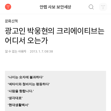
검색하기
안랩 사보 보안세상
티스토리
문화산책
광고인 박웅현의 크리에이티브는
어디서 오는가
알 수 없는 사용자
2013. 1. 7. 08:38
‘
나이는 숫자에 불과하다
’
‘
넥타이와 청바지는 평등하다
’
‘
사람을 향합니다
.’
‘
생각대로
’
‘
현대생활백서
’