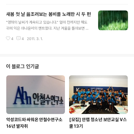
라라(Santa clara) 일대에 위치한 첨단 기술 연구 단지다.
IT와 반도체 등 첨단 기술의 중심지인 실리콘밸리의 명칭
새봄 첫 날 읊조려보는 봄비를 노래한 시 두 편
은 반도체의 재료인 실리콘과 산타클라라 계곡을 의미하는
글 내용
밸리(Valley)를 묶어 탄생하였다. 초창기, 소규모의 반도체
"영하의 날씨가 계속되고 있습니다." 얼마 전까지만 해도
기업들이 하나 둘 모여들며 작은 단지를 이룬 것을, 캘리포
귀에 익은 아나운서의 멘트였다. 지난 겨울을 돌아보면 정
니아 주 정부가 특화하여 세계 최고의 첨단기술 도시, 오늘
말 이렇게 추울 수도 있나 싶다. 한 겹, 두 겹, 세 겹씩 두꺼
날의 실리콘밸리를 만들었다. 연중 내내 기온 차가 거의 없
4
4
2011. 3. 1.
운 옷으로 몸을 감싸도 스며드는 차가운 바람은 야속하기
는 캘리포니아 주의 특성상 실리콘밸리 역시 따뜻하고..
만 했다. 이제 3월이다. 차갑고 외로웠던 겨울이 지나가고
봄으로 가는 길목에 들어선 것이다. 많은 생각이 머릿속에
흩날리고, 가슴 속에서는 꿈이라는 단어가 뭉글뭉글 피어
오르는 계절이 다가온 것이다. 몹시 굶주린 하이에나처럼
이 블로그 인기글
끊임없이 우리를 놀라게 했던 지난 겨울의 추위가 점점 추
억의 한 켠으로 옮겨가고 있다. 아직 푸르른 향기가 코를 두
드리지는 않지만 길거리에서는 조금씩 조금씩 생명이 꿈틀
대고 있다. 이맘때면 늘 기다려지는 것이 있다. 떠나보낸 연
인의 그림자도 아니고, 따스한..
악성코드와 싸워온 안철수연구소
[모집] 안랩 청소년 보안교실 V스
16년 발자취
쿨 13기