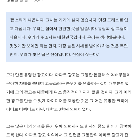
‘
톱스타가 나옵니다
.
그녀는 거기에 살지 않습니다
.
멋진 드레스를 입
고 다닙니다
.
우리는 집에서 편안한 옷을 입습니다
.
유럽의 성 그림이
나옵니다
.
우리의 주소지는 대한민국입니다
.
우리는 생각해봅니다
.
멋있게만 보이면 되는 건지
,
가장 높은 시세를 받아야 하는 것은 무엇
인지
.
우리가 찾은 답은 진심입니다
.
진심이 짓는다
.’
그가 만든 유명한 광고이다
.
아파트 광고는 그동안 톱클래스 여배우들이
우아한 자태를 뽐내며 고급스러운 분위기를 연출하는 것이 대부분이었
기에 그의 광고는 대중에게 다소 충격적이기까지 했을 것이다
.
그가 이러
한 광고를 만들 수 있게 아이디어를 제공한 것은 그 어떤 유명한 크리에
이티브 디렉터도 아닌
,
대학교
3
학년 인턴이었다
.
그는 많은 이의 의견을 듣기 위해 인턴까지도 회사의 중요 회의에 참여하
도록 한다
.
아파트 광고 회의에서 그 인턴은 그동안의 아파트 광고가 전