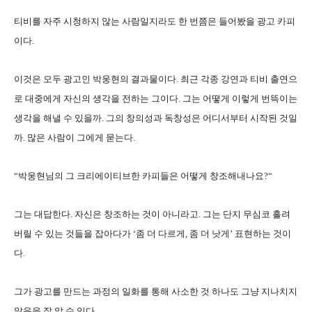
티비를 자주 시청하지 않는 사람일지라도 한 번쯤은 들어봤을 광고 카피
이다
.
이것은 모두
광고인 박웅현의 결과물이다
.
최근 각종 강연과 티비 출연으
로 대중에게 자신의 생각을 전하는 그이다
. 그는
어떻게 이렇게 번뜩이는
생각을 해낼 수 있을까.
그의 창의성과 독창성은 어디서부터 시작된 것일
까.
많은 사람
이 그에게 묻는다
.
“
박웅현님의 그 크리에이티브한 카피들은 어떻게 창조해내나요
?“
그는 대답한다
.
자신은 창조하는 것이 아니라고
.
그는 단지 무심코 흘려
버릴 수 있는 것들을 잡아다가
‘
좀 더 다르게
,
좀 더 낫게
’
표현하는 것이
다
.
그가 광고를 만드는 과정의 일화를 통해 사소한 것 하나도 그냥 지나치지
않음을 잘 알 수 있다
.