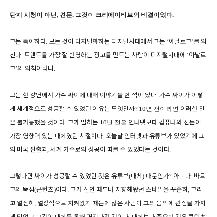
단지 시청이 아닌
,
견문
.
그것이 크리에이티브의 비결이었다
.
그는 특이하다
모든 것이 디지털화하는 디지털시대에서 그는
아날로그
를 외
.
‘
’
친다
트렌드를 가장 잘 반영하는 광고를 만드는 사람이 디지털시대에
아날로
.
‘
그
의 외침이라니
’
.
그는 한 강연에서 가수 싸이에 대해 이야기를 한 적이 있다
가수 싸이가 이렇
.
게 세계적으로 성공할 수 있었던 이유는 무엇일까
이러한 일
?
10
년 전이라면
은 불가능했을 것이다
그가 말하는
인터넷보다 컴퓨터와 신문이
.
10
년 전은
가장 영향력 있는 매체였던 시절이다
오늘날 인터넷과 유튜브가 있었기에 그
.
의 미국 진출과
세계 가수로의 성공이 따를 수 있었다는 것이다
,
.
그렇다면 싸이가 성공할 수 있었던 것은 유튜브
매체
때문인가
아니다
바로
(
)
?
.
그의 뚝심
콘텐츠
이다
그가 신인 때부터 지향해왔던 스타일을 꾸준히
그리
(
)
.
,
고 열심히
열정적으로 지켜왔기 때문에 많은 사람이 그의 음악에 관심을 가지
,
게 되었고 그것이 매체를 통해 퍼져나간 것이다
매체보다 중요한 것은 콘텐츠
.