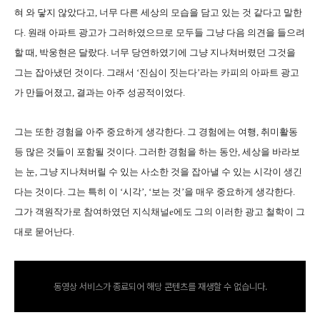
혀 와 닿지 않았다고
,
너무 다른 세상의 모습을 담고 있는 것 같다고 말한
다
.
원래 아파트 광고가 그러하였으므로 모두들 그냥 다음 의견을 들으려
할 때
,
박웅현은 달랐다
.
너무 당연하였기에 그냥 지나쳐버렸던 그것을
그는 잡아냈던 것이다
.
그래서
‘
진심이 짓는다
’
라는 카피의 아파트 광고
가 만들어졌고
,
결과는 아주 성공적이었다
.
그는 또한 경험을 아주 중요하게 생각한다
.
그 경험에는 여행
,
취미활동
등 많은 것들이 포함될 것이다
.
그러한 경험을 하는 동안
,
세상을 바라보
는 눈
,
그냥 지나쳐버릴 수 있는 사소한 것을 잡아낼 수 있는 시각이 생긴
다는 것이다
.
그는 특히 이
‘
시각
’, ‘
보는 것
’
을 매우 중요하게 생각한다
.
그가 객원작가로 참여하였던 지식채널
e
에도 그의 이러한 광고 철학이 그
대로 묻어난다
.
동영상 서비스가 종료되어 해당 콘텐츠를 재생할 수 없습니다.