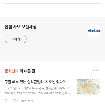
로그 정보
안랩 사보 보안세상
구독하기
더보기
문화산책
의 다른 글
구글 페북 있는 실리콘밸리, 지도엔 없다?
글 내용
미국의 캘리포니아(California) 주, 샌프란시스코(San fr
ancisco) 만에 위치한 실리콘밸리(Silicon Valley)를 다
녀왔다. 내비게이션이나 지도에서 실리콘밸리라는 지명을
0
1
2012. 9. 3.
찾기는 어려운 일이다. 실리콘밸리는 지명이 아닌 산타클