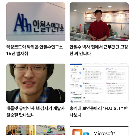
로 삼고 있다. 1996년 아시아 최초, 세계에서 세번째로 디
지털 위성방송 수신용 셋톱박스를 개발하였다. 그해 9월
유럽 규격에 맞는 디지털위성방송 수신기 개발에 성공한
후 첫 수출의 기쁨을 맛보았지..
악성코드와 싸워온 안철수연구소
안철수 박사 집에서 근무했던 고정
16년 발자취
한 씨 만나다
배틀넷 유명인사 핵 감지기 개발자
홍익대 보안동아리 "H.U.S.T" 만
원순철 만나보니
나보니