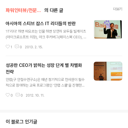
더보기
파워인터뷰/전문가 초대석
의 다른 글
아시아의 스티브 잡스 IT 리더들의 반란
글 내용
‘IT리더’ 하면 떠오르는 인물 하면 당연히 모두들 빌게이츠
(마이크로소프트 의장), 마크 주커버그(페이스북 CEO), 팀
쿡(애플 CEO) 정도일 것이다. 하지만 이들은 모두 서양의
1
0
2013. 2. 15.
유명한 IT리더들이다. 그렇다면 동양의 IT시장을 선도해
나아갈 인물은 없는 것일까.지금 우리나라를 포함한 아시
아에서도 서양을 따라잡을 기회를 호시탐탐 노리는 뛰어난
성공한 CEO가 밝히는 성장 단계 별 차별화
IT리더들이 곳곳에 많이 숨어있다. 동양의 뛰어난 IT리더
들이 누구인지 한번 살펴보자.세계적 보안 소프트웨어 회
전략
글 내용
사 ‘안랩’의 창립자 ‘안철수’‘안랩’은 글로벌 통합보안 기업
안랩(구 안철수연구소)은 매년 정기적으로 전사원이 필수
으로서 세계 수준의 기술력으로 개발한 솔루션과 전문적인
적으로 참여하는 교육 프로그램인 '안랩 스쿨'을 진행한다.
서비스체계를 갖춘 기업으로 유명하다. 1995년 처음 (주)
올해는 8월 27일부터 30일까지 1박 2일 간 총 2회에 걸
안철수컴퓨터바이러스연구소를 설립하여 백신프로그램을
0
0
2012. 10. 11.
쳐 강원도 오크밸리에서 진행되었다. 이번 테마는 열정. '위
무료로 배포한 것을 시작으로..
대함으로 이끄는 열정의 힘'이란 주제로 진행했다. 여러가
지 강의 중에 벤처 1세대로 불리는 휴맥스의 변대규 대표의
스토리를 인상깊게 들었다. 휴맥스는 디지털위성방송 수신
기인 셋톱박스를 개발하여 디지털 콘텐츠를 쉽고 편리하게
이 블로그 인기글
즐길 수 있도록 만들기 위한 플랫폼의 구현 및 공급을 목표