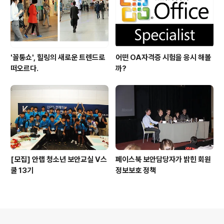
'꼴통쇼', 힐링의 새로운 트렌드로
어떤 OA자격증 시험을 응시 해볼
떠오르다.
까?
[모집] 안랩 청소년 보안교실 V스
페이스북 보안담당자가 밝힌 회원
쿨 13기
정보보호 정책
의안내