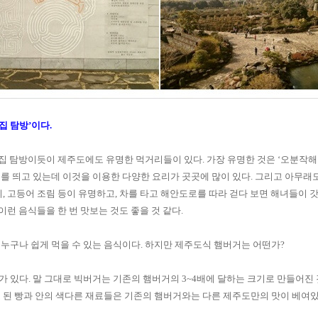
집 탐방
’
이다
.
 맛집 탐방이듯이 제주도에도 유명한 먹거리들이 있다
.
가장 유명한 것은
‘
오분작해
를 띄고 있는데 이것을 이용한 다양한 요리가 곳곳에 많이 있다
.
그리고 아무래도
치
,
고등어 조림 등이 유명하고
,
차를 타고 해안도로를 따라 걷다 보면 해녀들이 갓
이런 음식들을 한 번 맛보는 것도 좋을 것 같다
.
누구나 쉽게 먹을 수 있는 음식이다
.
하지만 제주도식 햄버거는 어떤가
?
가 있다
.
말 그대로 빅버거는 기존의 햄버거의
3~4
배에 달하는 크기로 만들어진
 된 빵과 안의 색다른 재료들은 기존의 햄버거와는 다른 제주도만의 맛이 베여