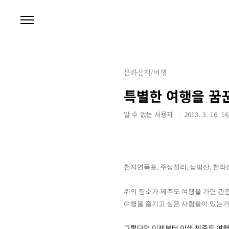
본문 바로가기
문화산책/여행
특별한 여행을 꿈
알 수 없는 사용자
2013. 3. 16. 16
천지연폭포
,
주상절리
,
삼방산
,
한라
위의 장소가 제주도 여행을 가면 관광
여행을 즐기고 싶은 사람들이 있는
그렇다면 이제부터 이색 제주도 여행