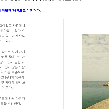
의 특별한
‘
해안도로 여행
’
이다
.
 그야말로 사진에서
 찾아볼 수 있다
.
이
보고 있다면 제주도
수도 있다
.
시작으로 시계 반대
로를 돌다 보면 저
많이 있다
.
공항 뒤
가 있다
.
많은 사람
가 색다른 모습으로
 말 등대가 양쪽에
빛 바다와 함께 보
낌이 든다
.
주도에 와서 아름다
 곳을 추천한다.