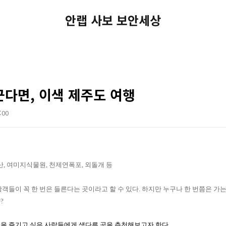
안랩 사보 보안세상
꾼다면, 이색 제주도 여행
:00
산
,
여미지식물원
,
천제연폭포
,
외돌개 등
객들이 꼭 한 번은 들른다는 곳이라고 할 수 있다
.
하지만 누구나 한 번쯤은 가는
가
?
을 즐기고 싶은 사람들에게 색다른 곳을 추천해보고자 한다
.