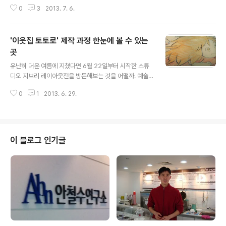
를 피해 휴가를 떠나기 전 여름철 효과적인 피부 관리 방법을 알아보자. 먼저, 가
0
3
2013. 7. 6.
장 강렬한 태양을 마주하게되는 여름. 자외선에 대해 알아보자. 자외선 종류에
는 자외선 A, 자외선 B, 자외선 C가 있는데 이중에서 자외선 A와 자외선 B가
피부에 영향을 준다. 자외선 A(UV-A)는 피부 진피까지 침투하여 주름을 생성
'이웃집 토토로' 제작 과정 한눈에 볼 수 있는
하는 등 노화를 촉진하고, 자외선 B(UV-B)는 표피까지 도달하여 피부 표면에
멜라닌 색소를 생성, 기미, 주근깨의 원인이 된다. 자외선 A는 계절에 상관없이
곳
글 내용
일정하며 자외선 B는 일년중 3월~9월사이, 여름에 가장 많아진다. 그렇기에 자
유난히 더운 여름에 지쳤다면 6월 22일부터 시작한 스튜
외선을..
디오 지브리 레이아웃전을 방문해보는 것을 어떨까. 예술
의 전당 한가람디자인미술관에서 6월 22일을 시작으로 9
0
1
2013. 6. 29.
월 22일까지 진행하는 스튜디오 지브리 레이아웃전은 , ,
등 많은 작품들이 만들어지는 생생한 과정을 엿볼 수 있다.
스튜디오 지브리 레이아웃전만의 매력 첫째. 그림 하나하
나를 수작업으로 직접 그려낸 제작과정을 보면서 만화가
어떻게 만들어지고 어떤 과정을 통해서 애니메이션이 탄생
이 블로그 인기글
할 수 있는지 알 수 있는 재미가 있다. 레이아웃은 감독이
자신의 연출 의도를 명확히 하기 위해 제작하는 것으로 이
미지뿐 아니라 제작에 필요한 모든 기법이 담겨 있는 애니
메이션의 세부적인 설계도이다. 이처럼 이번 레이아웃전은
단순히 그동안 스튜디오 지브리에서 만든 애니..