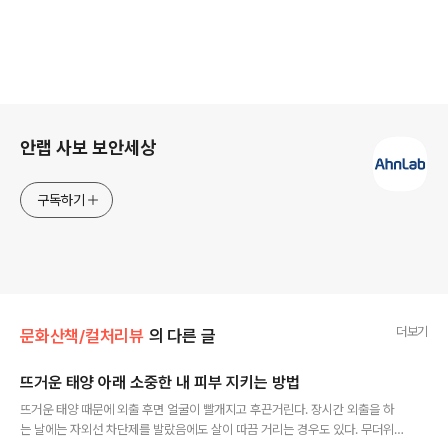
로그 정보
안랩 사보 보안세상
구독하기
더보기
문화산책/컬처리뷰
의 다른 글
뜨거운 태양 아래 소중한 내 피부 지키는 방법
글 내용
뜨거운 태양 때문에 외출 후면 얼굴이 빨개지고 후끈거린다. 장시간 외출을 하
는 날에는 자외선 차단제를 발랐음에도 살이 따끔 거리는 경우도 있다. 무더위