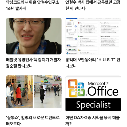
악성코드와 싸워온 안철수연구소
안철수 박사 집에서 근무했던 고정
16년 발자취
한 씨 만나다
배틀넷 유명인사 핵 감지기 개발자
홍익대 보안동아리 "H.U.S.T" 만
원순철 만나보니
나보니
'꼴통쇼', 힐링의 새로운 트렌드로
어떤 OA자격증 시험을 응시 해볼
떠오르다.
까?