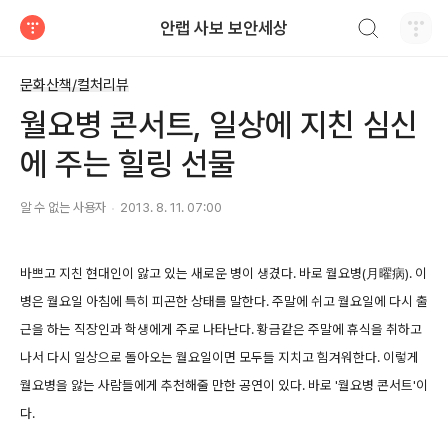
검색하기
안랩 사보 보안세상
티스토리
문화산책/컬처리뷰
월요병 콘서트, 일상에 지친 심신
에 주는 힐링 선물
알 수 없는 사용자
2013. 8. 11. 07:00
바쁘고 지친 현대인이 앓고 있는 새로운 병이 생겼다. 바로 월요병(月曜病). 이
병은 월요일 아침에 특히 피곤한 상태를 말한다. 주말에 쉬고 월요일에 다시 출
근을 하는 직장인과 학생에게 주로 나타난다. 황금같은 주말에 휴식을 취하고
나서 다시 일상으로 돌아오는 월요일이면 모두들 지치고 힘겨워한다. 이렇게
월요병을 앓는 사람들에게 추천해줄 만한 공연이 있다. 바로 '월요병 콘서트'이
다.