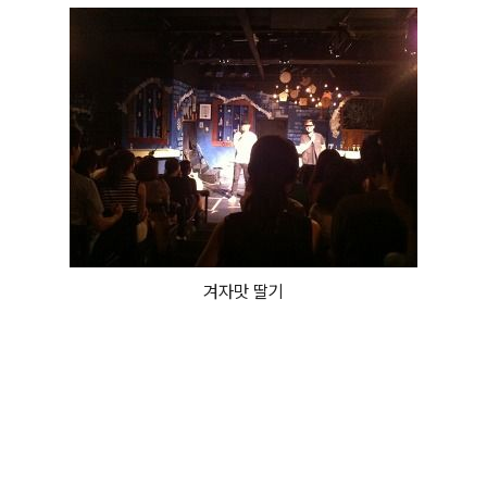
겨자맛 딸기