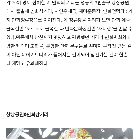
약
여 명이 참여한 이 만화의 거리는 명동역
번출구 상상공원
70
3
에서 출발해 만화삼거리
사연우체국
재미운동장
만화언덕의
가
,
,
,
5
지 만화정류장으로 이어진다
이 정류장을 따라가 보면 만화 예술
.
골목길인
도로도로 골목길
과 만화문화공간인
재미랑
을 만날 수
‘
’
‘
’
있다.명동에서 남산까지 밋밋하고 평범했던 거리가 만화벽화와 다
양한 케릭터 조형물, 유명한 만화 문구들로 꾸며져 무작정 걷는 길
이 아닌 이야기보따리가 풀어지는 길이되어 남산가는 길이 한층
더 재밌고 유쾌해졌다.
상상공원&만화삼거리