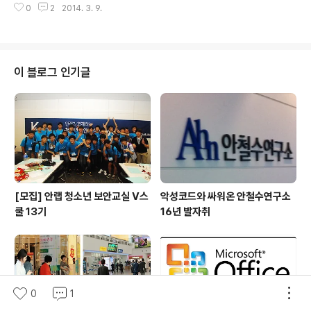
의 구성원들이 학교 곳곳에 있는 잔디에 삼삼오오 둘러앉
0
2
2014. 3. 9.
북인도 이야기를 적어보려 한다. Incredible India! 1. 자
아 같이 딸기를 먹으며 즐거운 시간을 보낸다. 특히 평소 만
이살메르 여행자들에게 있어 자이살메르는 '낙타 사파
나지 못했던 사람들이라도 딸기..
리'를 즐길 수 있는 도시이다. 사막이라는 단어를 떠올리면
만날 수 있는 모래언덕과 긴 낙타 행렬을 만나 볼 수 있는
도시'자이살메르' 자이살메르에서는 자이살메르 성(Jaisal
이 블로그 인기글
mer Fort)과 낙타 사파리, 이 두가지를 보고 체험할 수 있
는 것 만으로도 매력적인 도시이다. ▲ 아그라 성의 밤과
낮 ▲ 낙타 사파리를 통해 만났던 모래언덕 2. 자이뿌르 델
리, 아그라와 함께 북인도의 '골든 트라이앵글 Golden Tr
i..
[모집] 안랩 청소년 보안교실 V스
악성코드와 싸워온 안철수연구소
쿨 13기
16년 발자취
0
1