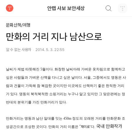
검색하기
안랩 사보 보안세상
티스토리
문화산책/여행
만화의 거리 지나 남산으로
알 수 없는 사용자
2014. 5. 3. 22:55
날씨가 제법 따뜻해진
5
월이다
.
화창한 날씨아래 가벼운 옷차림으로 함께하고
싶은 사람들과 가벼운 산책을 다니고 싶은 날이다
.
서울
,
그중에서도 명동은 사
람과 건물이 가득해 참 복잡한 곳이지만 이곳에도 산책하기 좋은 한적한 거리
가 있다
.
명동의 북적북적한 쇼핑거리는 누구나 알고 있지만 그 맞은편에는 정
반대의 분위기를 가진 만화거리가 있다
.
만
화거리는 명동과 남산 일대를 잇는
450m
정도의
오래된 거리를
만
화문화 조
국내 만화작가
‘
성공간으로 조성한
곳이다
.
만화의 거리 이름은
재미로
’다
.