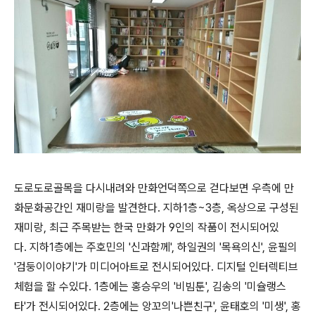
도로도로골목을 다시내려와 만화언덕쪽으로 걷다보면 우측에 만
화문화공간인 재미랑을 발견한다. 지하1층~3층, 옥상으로 구성된
재미랑, 최근 주목받는 한국 만화가 9인의 작품이 전시되어있
다. 지하1층에는 주호민의 '신과함께', 하일권의 '목욕의신', 윤필의
'검둥이이야기'가 미디어아트로 전시되어있다. 디지털 인터렉티브
체험을 할 수있다. 1층에는 홍승우의 '비빔툰', 김송의 '미슐랭스
타'가 전시되어있다. 2층에는 앙꼬의'나쁜친구', 윤태호의 '미생', 홍