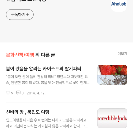
구독하기
더보기
문화산책/여행
의 다른 글
봄이 왔음을 알리는 카이스트의 딸기파티
글 내용
"봄이 오면 산에 들에 진달래 피네" 평년보다 따뜻해진 요
즘, 완연한 봄이 되었다. 봄을 맞아 전국적으로 꽃이 만개하
고, 나들이 가기 좋은 날이다. 이러한 날에 카이스트에서는
9
0
2014. 4. 12.
조금 특별하게 봄을 맞이한다. 거창한 행사는 아니지만, '딸
기파티'라는 카이스트만의 독특한 행사가 있다. 딸기파티
는 지난 1995년 대전 인근 지역인 논산에 있는 딸기 농가
신비의 땅 , 북인도 여행
를 돕기 위해 시작되었다. 당시 딸기 값이 폭락하여 어려움
글 내용
을 겪는 딸기 농가를 위해 카이스트 학생들이 판매행사를
인도여행을 다녀온 후 어떤이는 다시 가고싶은 나라라고
마련하였고, 19년이 지난 지금까지 이어져오고 있다. 딸기
하고 어떤이는 다시는 가고싶지 않은 나라라고 한다. 그만
파티에서는 친구들끼리 모이거나, 학과나 동아리, 연구실
큼 다양한 문화가 어우러져 있는 나라 인도! 10일 동안의