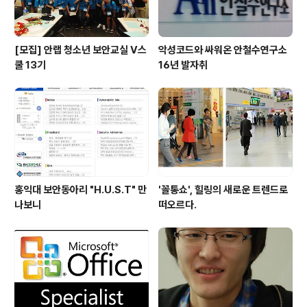
[모집] 안랩 청소년 보안교실 V스
악성코드와 싸워온 안철수연구소
쿨 13기
16년 발자취
홍익대 보안동아리 "H.U.S.T" 만
'꼴통쇼', 힐링의 새로운 트렌드로
나보니
떠오르다.