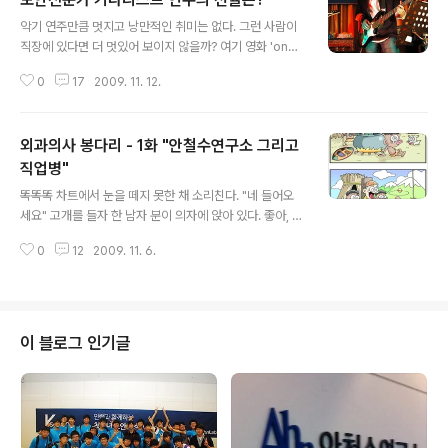
글 내용
악기 연주만큼 멋지고 낭만적인 취미는 없다. 그런 사람이
직장에 있다면 더 멋있어 보이지 않을까? 여기 영화 'onc
e'에서처럼 안랩에는 능력있는 기타리스트들이 있다. 이들
0
17
2009. 11. 12.
은 단순한 개인의 취미를 넘어서 사내 밴드와 외부 밴드 활
동을 하며 그 실력을 인정받고 있다. 그들이 어떻게 기타를
잡게 되었고 또 지금은 기타로 어떤 로맨스를 꾸며 가는지
외과의사 봉다리 - 1화 "안철수연구소 그리고
그들의 이야기를 들어봤다. 이호웅 책임연구원 (음악할) 뻔
한 놈 이호웅 책임이 음악을 시작한 것은 6살 때이다. 그의
직업병"
글 내용
아버지는 바이올린을 하셨는데 아들이랑 같이 연주를 하는
똑똑똑 차트에서 눈을 떼지 못한 채 소리친다. "네 들어오
게 소원이었다. 그래서 시작한 악기가 피아노다. 왠지 어울
세요" 고개를 들자 한 남자 분이 의자에 앉아 있다. 좋아, 첫
리지 않았다. 개구쟁이처럼 생긴 외모와 개성 넘치는 패션
인상은 부드럽게. 그는 영업용 미소를 만면에 지으며 말했
은 그런 생각이 들기에 충분했다. 하지만 이호웅 차장의 피
0
12
2009. 11. 6.
다. "안녕하세요. 저는 닥터 뷁이예요!!!" 자신의 성을 뷁이
아노 실력은 최고이다. ..
라고 발음하는 것은 그가 나름 자신감을 가지고 있는 개인
기! 보통은 여기서 '빵' 터지지만 상대는 차가운 도시 남자.
어이가 '빵' 터져버렸다. 닥터 뷁은 당혹스러움을 감추며 물
었다. "네, 노인걸씨 어디가 안 좋으셔서 오셨나요?" 남자
이 블로그 인기글
는 어두운 표정으로 말했다. "이 곳이 무릎이 닿기도 전에
모든 걸 꿰뚫어 본다는..." 응? 뭔 팍? 혹시 이거? "아, 환자
분. 잘못 찾아오셨네요. 그건 저 MBC에 가서..." "제 고민
은 항상 모든 것을 부정적으로 생각하는 겁니다..