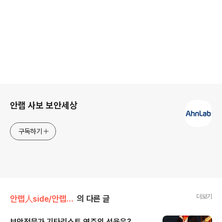
로그 정보
안랩 사보 보안세상
구독하기
더보기
안랩人side/안랩!안랩인!
의 다른 글
보안전문가 기타리스트 연주의 선율은?