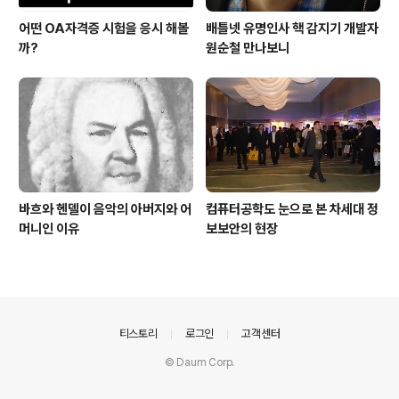
어떤 OA자격증 시험을 응시 해볼
배틀넷 유명인사 핵 감지기 개발자
까?
원순철 만나보니
바흐와 헨델이 음악의 아버지와 어
컴퓨터공학도 눈으로 본 차세대 정
머니인 이유
보보안의 현장
의안내
티스토리
로그인
고객센터
© Daum Corp.