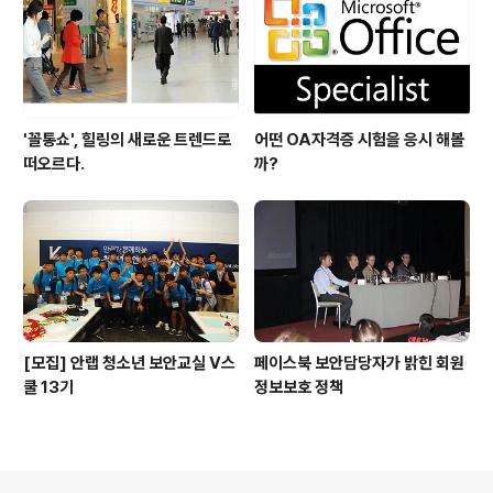
'꼴통쇼', 힐링의 새로운 트렌드로
어떤 OA자격증 시험을 응시 해볼
떠오르다.
까?
[모집] 안랩 청소년 보안교실 V스
페이스북 보안담당자가 밝힌 회원
쿨 13기
정보보호 정책