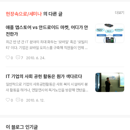
더보기
현장속으로/세미나
의 다른 글
애플 앱스토어 vs 안드로이드 마켓, 어디가 안
전한가
글 내용
최근 반 년 간 IT 분야의 최대 화두는 '모바일' 혹은 '모빌리
티' 이다. 기업은 모바일 오피스를 구축해 직원들이 언제 어
디서든 업무를 지속할 수 있는 환경을 제공하려고 힘을 쏟
0
7
2010. 6. 24.
는다. 개인 역시 집에서 PC를 하는 시대가 아닌 스마트폰
하나로 음악, 메일, SNS, 게임을 하는 시대로, PC의 영역
이 점점 스마트폰으로 넘어가는 추세다. 이러한 최신 트렌
IT 기업의 사회 공헌 활동은 뭔가 색다르다
드를 한눈에 볼 수 있는 세미나인 '스마트 모바일 시큐리티
글 내용
2010'가 6월 23일 코엑스에서 열렸다. 이 자리에서 안철
일반적으로 기업의 사회공헌활동은 사회 복지 시설에서 봉
수연구소 신사업팀 전상수 차장은 '스마트폰 : 활용과 보안
사 활동을 하거나, 연말연시에 독거노인을 방문해 연탄을
의 균형'을 주제로 발표했다. 다음은 요약문. 스마트폰 = !?
나르고 김치를 담그는 등 몸으로 하는 것이 많다. 하지만 정
아침에 일어나 트위터로 이슈가 되는 뉴스를 살펴보고, 멀
0
0
2010. 6. 12.
보기술(IT) 분야 기업은 좀 달라야 할 것 같다. 업종의 특성
리 외국에 사는 친구의 소식을 접한다. 당일 날씨와 일정에
을 살려 전문적인 지식과 정보를 나누는 활동이 적합하지
..
않을까. 6월 5일 한국마이크로소프트는 상대적으로 IT 환
경이 취약한 NGO(비정부기구)를 위한 사회공헌(CSR) 테
크매치 프로그램 중 하나인 NGO 데이를 열었다. NGO 관
이 블로그 인기글