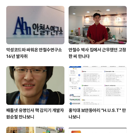
계자들이 MS MVP(Most Valueable Professional;
MS 제품군의 각 분야 최고 전문가)에게 IT 기술을 배우고,
문제점을 토론하는 방식으로 프로그램이 진행되었다. 특히
박성기 MVP의 트위터 생중계로 트위터리안과 자리를 함
께 할..
악성코드와 싸워온 안철수연구소
안철수 박사 집에서 근무했던 고정
16년 발자취
한 씨 만나다
배틀넷 유명인사 핵 감지기 개발자
홍익대 보안동아리 "H.U.S.T" 만
원순철 만나보니
나보니