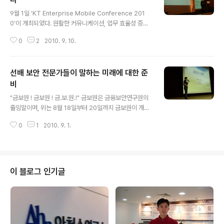
글 내용
9월 1일 ‘KT Enterprise Mobile Conference 201
0’이 개최되었다. 원활한 커뮤니케이션, 업무 효율성 증대
등을 위한 모바일 오피스 전략과 솔루션을 소개하고, 기업
0
2
2010. 9. 10.
에서 효율적으로 스마트폰을 활용할 수 있는 방안을 제시
했다. 첫 순서는 KT Mobile Office와 ucloude pro의
소개였다. 기업 임직원에게 이동 사무실 환경을 제공해 실
선배 보안 전문가들이 말하는 미래에 대한 준
시간 업무 처리를 가능하게 하고 업무 생산성을 높이는 모
바일 오피스는 기업의 데이터를 안전하게 보관하고, 다양
비
글 내용
한 단말기로 자유롭게 접근해 이용할 수 있는 ucloude pr
"금보원 ! 금보원 ! 금.보.원.!" 금보원은 금융보안연구원의
o와 ‘환상의 짝궁’이라고 할 수 있다고. 그 다음 발표는 안
줄임말이며, 위는 8월 18일부터 20일까지 금보원이 개최
철수연구소 전상수 차장의 ‘모바일 활용과 보안’이었다. 블
한 '제 1회 2010 대학생 금융 보안 캠프’의 구호이다. 이 캠
랙베리는 보안 이슈를 자체적으로 해결하기 때문에 아..
0
1
2010. 9. 1.
프는 미래 정보기술 환경에 능동적으로 대처할 금융보안
전문가 양성을 목적으로 올해 처음 열린 행사이다. 18일 첫
날, 안성연수원에 도착한 참가자들은 각자 짐을 정리하고,
조끼리 모여 앉았다. 첫 강연으로 ‘전자금융 이러면 안전할
까?’라는 주제로 김인석 금융감독원 부국장이 강연을 했다.
이 블로그 인기글
전자금융의 IT 사고 사례를 들며 그에 대한 조사 방법을 설
명했다. 이어서 ‘신기술 기반 금융보안 추진 현황’을 장재환
금융보안연구원 팀장이 발표했다. 신기술 기반 금융보안으
로 스마트폰과 IPTV, VoIP에 초점을 두고 그에 대한 금융
보..