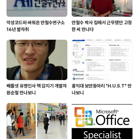
악성코드와 싸워온 안철수연구소
안철수 박사 집에서 근무했던 고정
16년 발자취
한 씨 만나다
배틀넷 유명인사 핵 감지기 개발자
홍익대 보안동아리 "H.U.S.T" 만
원순철 만나보니
나보니