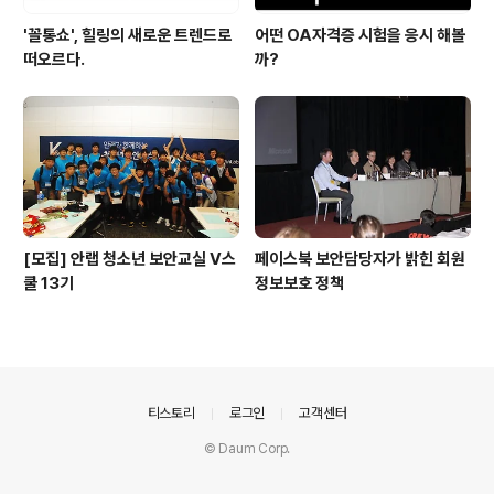
'꼴통쇼', 힐링의 새로운 트렌드로
어떤 OA자격증 시험을 응시 해볼
떠오르다.
까?
[모집] 안랩 청소년 보안교실 V스
페이스북 보안담당자가 밝힌 회원
쿨 13기
정보보호 정책
의안내
티스토리
로그인
고객센터
© Daum Corp.