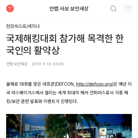
검색하기
안랩 사보 보안세상
티스토리
현장속으로/세미나
국제해킹대회 참가해 목격한 한
국인의 활약상
안랩 보안세상
2010. 9. 13. 06:00
올해로 18회를 맞은 데프콘(DEFCON,
http://defcon.org
)은 매년 미
국 라스베이거스에서 열리는 세계 최대의 해커 컨퍼러스로서 각종 해
킹/보안 관련 발표와 이벤트가 진행된다.