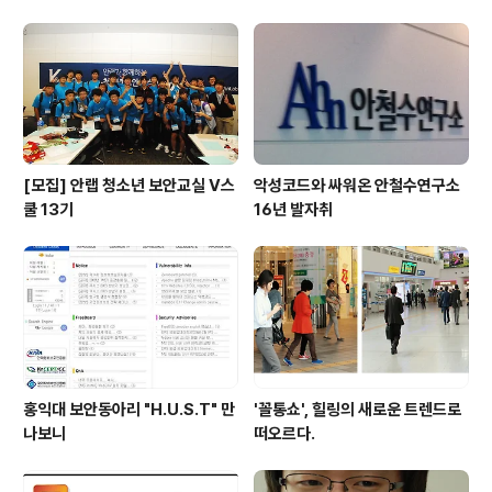
향으로 가고 있나요?"이다. 하지만 오시이 감독은 지도에
능숙하지 않다고 서두를 던지며, 사람이 공간 감각을 느끼
는 것에 이렇게 메시지를 던졌다. "사람이 혼자 살면 공간
감각이 필요없다. 하지만, 현실적으로 다른 사람과의 관계
속에 사랑, 일, 싸움 등을 ..
[모집] 안랩 청소년 보안교실 V스
악성코드와 싸워온 안철수연구소
쿨 13기
16년 발자취
홍익대 보안동아리 "H.U.S.T" 만
'꼴통쇼', 힐링의 새로운 트렌드로
나보니
떠오르다.