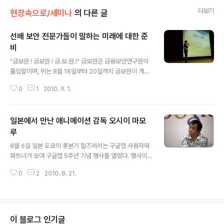
더보기
현장속으로/세미나
의 다른 글
선배 보안 전문가들이 말하는 미래에 대한 준
비
글 내용
"금보원 ! 금보원 ! 금.보.원.!" 금보원은 금융보안연구원의
줄임말이며, 위는 8월 18일부터 20일까지 금보원이 개최
한 '제 1회 2010 대학생 금융 보안 캠프’의 구호이다. 이 캠
0
1
2010. 9. 1.
프는 미래 정보기술 환경에 능동적으로 대처할 금융보안
전문가 양성을 목적으로 올해 처음 열린 행사이다. 18일 첫
날, 안성연수원에 도착한 참가자들은 각자 짐을 정리하고,
일본에서 만난 애니메이션 감독 오시이 마모
조끼리 모여 앉았다. 첫 강연으로 ‘전자금융 이러면 안전할
까?’라는 주제로 김인석 금융감독원 부국장이 강연을 했다.
루
글 내용
전자금융의 IT 사고 사례를 들며 그에 대한 조사 방법을 설
8월 6일 일본 도쿄의 롯본기 힐즈에서는 구글맵 사용자와
명했다. 이어서 ‘신기술 기반 금융보안 추진 현황’을 장재환
파트너가 모여 구글맵 5주년 기념 행사를 열었다. 행사의
금융보안연구원 팀장이 발표했다. 신기술 기반 금융보안으
핵심 순서는 시공간의 개념을 영화에 접목한, 일본 영화계
로 스마트폰과 IPTV, VoIP에 초점을 두고 그에 대한 금융
0
2
2010. 8. 21.
의 거장 오시이 마모루 감독(押井守 監督)의 강연이었다.
보..
지도(Map)와 공간 감각 필자는 많은 일본인이 여행을 하
든 국내에서 생활하든, 우리나라와는 다르게 지도에 강한
애착을 보인다는 느낌을 많이 받았다. 그들과 같이 다니면
자주 듣는 소리가 "지금 우리가 어디쯤에 있나요? 어느 방
이 블로그 인기글