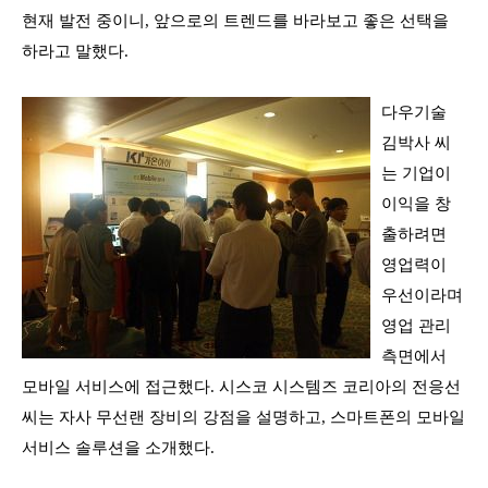
현재 발전 중이니
,
앞으로의 트렌드를 바라보고 좋은 선택을
하라
고 말했다
.
다우기술
김박사 씨
는
기업이
이익을 창
출하려면
영업력이
우선이라며
영업 관리
측면에서
모바일 서비스에 접근했다
.
시스코 시스템즈 코리아의 전응선
씨는 자사
무선랜 장비의 강점을 설명하고
,
스마트폰의 모바일
서비스 솔루션을 소개했다
.