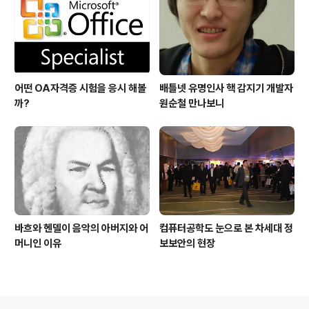
어떤 OA자격증 시험을 응시 해볼
배틀넷 유명인사 핵 감지기 개발자
까?
원순철 만나보니
바흐와 헨델이 음악의 아버지와 어
컴퓨터공학도 눈으로 본 차세대 정
머니인 이유
보보안의 현장