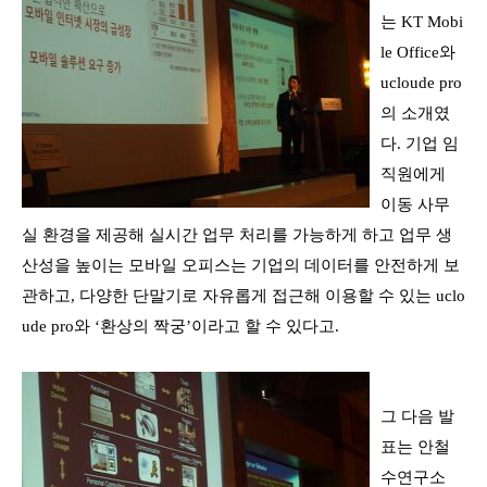
는
KT Mobi
le Office
와
ucloude pro
의 소개였
다
.
기업 임
직원에게
이동 사무
실 환경을 제공해 실시간 업무 처리를 가능하게 하고 업무 생
산성을 높이는
모바일 오피스
는 기업의 데이터를 안전하게 보
관하고
,
다양한 단말기로 자유롭게 접근해 이용할 수 있는
uclo
ude pro
와
‘
환상의 짝궁
’
이라고 할 수 있다고
.
그 다음 발
표는 안철
수연구소