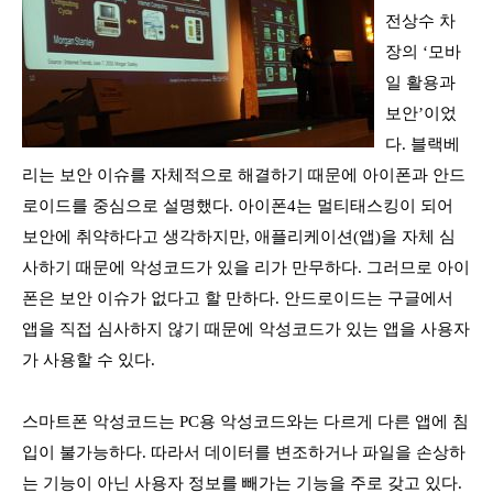
전상수 차
장의
‘
모바
일 활용과
보안
’
이었
다
.
블랙베
리는 보안 이슈를 자체적으로 해결하기 때문에 아이폰과 안드
로이드를 중심으로 설명했다
.
아이폰
4는
멀티태스킹이 되어
보안에 취약하다고 생각하지만
, 애
플리케이션(앱)을 자체 심
사하기 때문에 악성코드가 있을 리가 만무하다
.
그러므로 아이
폰은 보안 이슈가 없다고 할 만하다
.
안드로이드는 구글에서
앱을 직접 심사하지 않기 때문에 악성코드가 있는 앱을 사용자
가 사용할 수 있다
.
스마트폰 악성코드는
PC용 악성코드
와는 다르게 다른 앱에 침
입이 불가능하다. 따라서 데이터를 변조하거나 파일을 손상하
는 기능이 아닌 사용자 정보를 빼가는 기능을 주로 갖고 있다
.