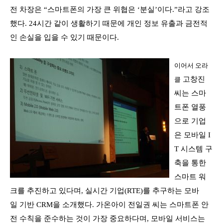
전 차장은
“
스마트폰의 가장 큰 위협은
‘
분실
’
이다
.”
라고 강조
했다
. 24
시간 같이 생활하기 때문에 개인 정보 유출과 금전적
인 손실을 입을 수 있기 때문이다
.
이어서 오라
고창진
클
씨는
스마
트폰 열풍
으로 기업
은 모바일
I
T
시스템 구
축을 통한
스마트 워
크를 추진하고 있다며,
실시간 기업
(RTE)
를 추구하는 모바
일 기반
CRM
을 소개했다
.
가온아이 전일권 씨는 스마트폰
안
전 수칙을 준수하는 것이 가장 중요하다며,
모바일 서비스는