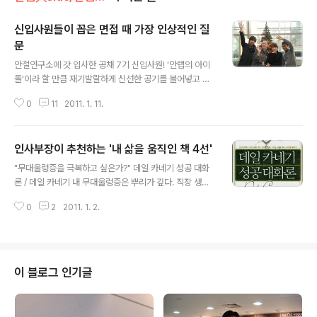
신입사원들이 꼽은 면접 때 가장 인상적인 질
문
글 내용
안철연구소에 갓 입사한 공채 7기 신입사원! '안랩의 아이
돌'이라 할 만큼 재기발랄하게 신선한 공기를 불어넣고 있
다. 이들에게 다섯 가지 공통 질문에 답하는 것으로 600여
0
11
2011. 1. 11.
선배들에게 인사를 대신했다. 안랩의 미래를 이끌 이들의
포부와 기대를 들어보자. 1. 나는 이런 이유로 안랩에 입사
하고 싶었다. 2. 입사 면접 때 이 질문이 가장 인상적이었
인사부장이 추천하는 '내 삶을 움직인 책 4선'
다. 3. 이것만은 내가 안랩에서 최고일 것이라 생각한다. 4.
글 내용
나는 앞으로 이러한 안랩인이 되고 싶다. 5. 선배들에게 부
"무대울렁증을 극복하고 싶은가?" 데일 카네기 성공 대화
탁하고 싶은 말 황인범 / 어플라이언스 개발팀 1. 새로운 일
론 / 데일 카네기 내 무대울렁증은 뿌리가 깊다. 직장 생활
을 접하고 싶었습니다. 보안에 대해서 아는 것도 없고 전공
15년차면 이제 그칠 만한데도 여전하다. 세계적인 명강사
했던 분야랑도 거리가 멀었지만 이 분야에 호기심도 생겼
0
2
2011. 1. 2.
들도 무대울렁증이 있다고 하는 것을 보면, 인간이라면 어
고, 공익을 위해 일할 수 있다는 점이 마음에 들었습니다.
쩔 수 없는 것이 무대울렁증인 것 같다. '성공 대화론'은 얼
2. 다양한..
핏 대화술에 관한 책으로 보이지만, 실은 강연 스킬을 전수
하는 책이다. 물론, 기존 카네기 저술이 그렇듯 단순한 기술
전수에 머무르지 않는다. 다니엘 핑크의 '새로운 미래가 온
이 블로그 인기글
다' 또는 롤프 옌센의 '드림 소사이어티'를 보면 이제 스토
리의 시대, 우뇌의 시대가 오고 있는 것을 알 수 있다. 이런
시대를 준비하는 사람에게는 다른 사람에게 자신의 메시지