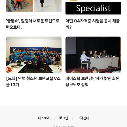
'꼴통쇼', 힐링의 새로운 트렌드로
어떤 OA자격증 시험을 응시 해볼
떠오르다.
까?
[모집] 안랩 청소년 보안교실 V스
페이스북 보안담당자가 밝힌 회원
쿨 13기
정보보호 정책
의안내
티스토리
로그인
고객센터