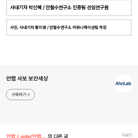
사내기자 박신혜 / 안철수연구소 인증팀 선임연구원
사진. 사내기자 황미경
/ 안철수연구소 커뮤니케이션팀 차장
로그 정보
안랩 사보 보안세상
구독하기
더보기
안랩人side/안랩!안랩인!
의 다른 글