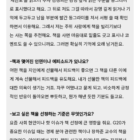
'세한도'를 읽으니
추사 김정희는
감명 깊게 읽은 부분을 동그라미
로 표시했다고 해요. 그 뒤로 저도 그걸 따라서 감명 깊게 읽거나 기
억에 두고두고 남을 부분에 빨간 동그라미를 쳐서 서평 쓸 때 확인
하면서 이용해요. 그래서 저는 주위 사람에게 책을 빌리기보다
는 사는 쪽을 추천해요. 책을 사면 마음대로 밑줄도 긋고 표시나 코
멘트도 쓸 수 있으니까요. 그러면 확실히 기억에 오래 남거든요.
-책과 맺어진 인연이나 에피소드가 있나요?
어떤 책을 지인에게 선물해서 피드백이 좋으면 그 책을 다른 이에
게 계속 선물해서 피드백을 유도해요. 내가 선물한 책의 피드백에
대한 의욕이 생기는 거죠. 자꾸 어땠냐고 묻게 되고. 비슷하게 긍정
적인 반응이 돌아오면 뿌듯하고, 뭔가 해낸 듯한 기분도 들고요.
-보고 싶은 책을 선정하는 기준은 무엇인가요?
요즘 사회 현안이나 핫 이슈가 책 선정에 큰 영향을 줘요. G20가
중요한 이슈일 때는 경제 분야 관련한 책이나 장하준 교수의 책을