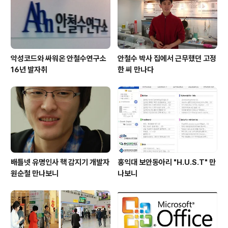
를 효과적으로 전달할 수 있는 프리젠테이션 스킬과 풍부
한 스토리(콘텐츠)가..
악성코드와 싸워온 안철수연구소
안철수 박사 집에서 근무했던 고정
16년 발자취
한 씨 만나다
배틀넷 유명인사 핵 감지기 개발자
홍익대 보안동아리 "H.U.S.T" 만
원순철 만나보니
나보니