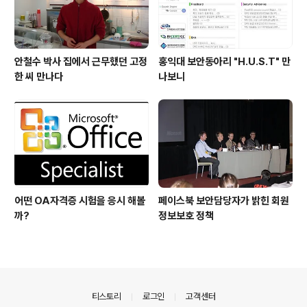
안철수 박사 집에서 근무했던 고정
홍익대 보안동아리 "H.U.S.T" 만
한 씨 만나다
나보니
어떤 OA자격증 시험을 응시 해볼
페이스북 보안담당자가 밝힌 회원
까?
정보보호 정책
의안내
티스토리
로그인
고객센터