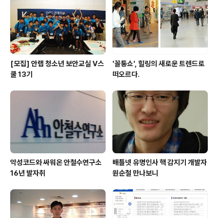
고 생활을 해서 노트북에 이상이 있다고 생각했지만, 뚜렷
하게 무엇이 잘못된 건지 모르기 때문에 원격 지원을 받았
다. 인터넷으로 ..
[모집] 안랩 청소년 보안교실 V스
'꼴통쇼', 힐링의 새로운 트렌드로
쿨 13기
떠오르다.
악성코드와 싸워온 안철수연구소
배틀넷 유명인사 핵 감지기 개발자
16년 발자취
원순철 만나보니