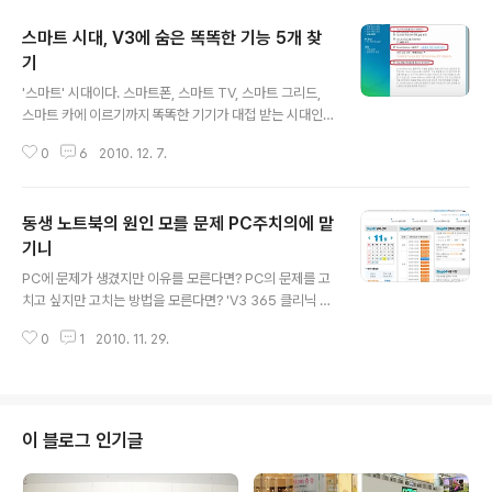
스마트 시대, V3에 숨은 똑똑한 기능 5개 찾
기
글 내용
'스마트' 시대이다. 스마트폰, 스마트 TV, 스마트 그리드,
스마트 카에 이르기까지 똑똑한 기기가 대접 받는 시대인
것이다. 이런 때에 소프트웨어, 그 중에서도 보안 소프트웨
0
6
2010. 12. 7.
어는 더 똑똑해져야 한다. 스마트 기기를 보호하려면 그보
다 더 스마트해야 할 테니까. 컴퓨터 백신 소프트웨어는 우
리 생활 전반이 웹에 접속되어 있는 이 시대를 살아가는 데
동생 노트북의 원인 모를 문제 PC주치의에 맡
반드시 필요한 프로그램이 되었다. 대한민국을 대표하는
백신 프로그램 V3는 안철수연구소의 창업자 안철수 박사
기니
글 내용
가 1988년 최초로 배포를 시작해 올해 22년이 됐다. 22
PC에 문제가 생겼지만 이유를 모른다면? PC의 문제를 고
년 동안 많은 사랑과 관심을 받으며 사용돼온 V3가 2010
치고 싶지만 고치는 방법을 모른다면? 'V3 365 클리닉 P
년, 구름 위로 날아 오른 전세계 최초의 백신 프로그램이 되
C주치의'는 출장 기사의 방문과 시간에 구애 받지 않고 자
었다. 글로벌 대기업도 이루지 못한 그 기술을, 개인에게 무
0
1
2010. 11. 29.
유롭고 편하게 PC 점검을 받을 수 있다는 점에서 그 동안
료로 제공되는 V3 ..
출시된 통합백신 제품과 차별되고 업그레이드된 제품임을
알 수 있다. 게다가 1개의 제품으로 3개의 PC까지 진단받
을 수 있으니 부담 없이 설치해서 사용할 수 있다. 동생의
노트북이 자꾸 꺼지고, 끊김 현상이 있어서 'V3 365 클리
이 블로그 인기글
닉 PC주치의'를 사용해 보았다. 워낙 게임도 많이 하고, 동
영상도 많이 보고, 더욱이나 평소에 거의 노트북을 끄지 않