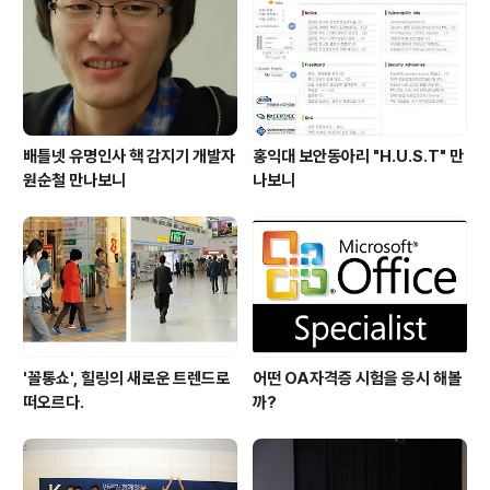
배틀넷 유명인사 핵 감지기 개발자
홍익대 보안동아리 "H.U.S.T" 만
원순철 만나보니
나보니
'꼴통쇼', 힐링의 새로운 트렌드로
어떤 OA자격증 시험을 응시 해볼
떠오르다.
까?