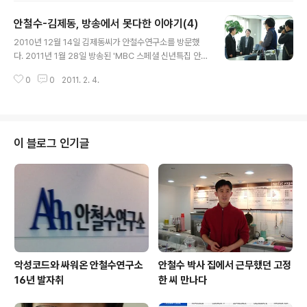
넘나든 그날의 전반부 대화의 주요 내용을 소개한다. 김제
안철수-김제동, 방송에서 못다한 이야기(4)
동(이하 김) : 어떻게 이효리 씨를 모를 수 있습니까? 안철
글 내용
수(이하 안) : 95년까진 잘 따라갔는데, 회사 만들면서 이
2010년 12월 14일 김제동씨가 안철수연구소를 방문했
후로는 문화생활 쪽엔 신경을 못 썼어요. 김 : 현빈 씨는 아
다. 2011년 1월 28일 방송된 'MBC 스페셜 신년특집 안철
십니까? 안 : 현..빈..? 영화배우 아닌가요? 아, 원빈, 현빈...
수와 박경철’ 편을 촬영하기 위해서였다. 12월 2일 박경철
누군지 모르겠어요. 영화에서 본 것 같은데. 김 : 둘이 다른
0
0
2011. 2. 4.
원장과 셋이 첫 만남을 촬영한 후 이날은 안철수 교수와 단
사람인 건 모르시죠? 안 : 전쟁 영화..
둘이 대화하는 내용이었다. 두 사람은 벽이 없는 안 교수의
업무 공간과 임직원 단체 사진 등을 둘러본 후 침해사고대
응센터(CERT)를 배경으로 이야기를 나누었다. 아래에 정
리한, 대화의 후반부 주요 화제는 빌 게이트가 우리나라에
이 블로그 인기글
와도 성공하기 힘든 이유 등이었다. 김제동(이하 김) : 본의
아니게 빌 게이츠랑 많이 비교당하시는데요. 안철수(이하
안) : 제가 믿는 것 중 하나가 어떤 영웅적인 개인보다는 사
회 시스템이 더 중요하다는 거에요. 역사관 중에서도 영웅
의 존재를 ..
악성코드와 싸워온 안철수연구소
안철수 박사 집에서 근무했던 고정
16년 발자취
한 씨 만나다