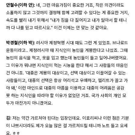
안철수(이하 안):
네, 그런 마음가짐이 중요한 거죠, 작은 의견이라도
소홀하지 않고 그것까지 결정해 함께 고려할 수 있다는 게 중요한 거지,
속도를 빨리 내기 위해서 "내가 짐을 다 짊어지고 내가 알아서 할 테니
까 다 나를 믿고 따르시오." 이건 이제는 안 맞는 것 같아요.
박경철(이하 박):
러시아 제정혁명 시대 때도 그런 게 있었죠. 브나로드
운동이라고.. 제정러시아 때 지식인이 농민을 계몽한다고 나섰죠. 그때
농민의 음식을 먹고, 옷을 입고 했는데 농민들이 들고 일어나버렸어요.
그 이유가 뭐냐면 지식인이 먹는 시늉을 한다 해서 그 사람들의 마음인
건 아니죠. '대중은 계몽의 대상이고, 선택 대상이고 이끌어갈 수 있는
사람들이고, 대중의 선택은 항상 어리석고 우매하고, 엘리트가 끌고 가
야 돼,' 이런 마인드로 대중의 아픔을 이용하고 대중의 어려움은 공감
못 하는 지식인을 따라야 할 이유가 없었던 거죠. 국가 사회의 개인 모
두가 마찬가지 아니겠어요.
김:
저는 약간 가르쳐야 된다는 입장인데요. 이효리씨나 이런 점은 기분
이 나쁘시더라도 제가 오늘 많은 걸 가르쳐드릴 테니까 노트 들고 오세
요. ㅎㅎ