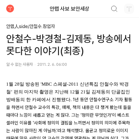
검색하기
안랩 사보 보안세상
티스토리
안랩人side/안철수 창업자
안철수-박경철-김제동, 방송에서
못다한 이야기(최종)
알 수 없는 사용자
2011. 2. 6. 06:00
1월 28일 방송된 'MBC 스페셜-
2011
신년특집 안철수와 박경
철
’
편의 마지막 촬영은 지
난해 12월 21일 김제동의 단골집인
1년 동안 안철수연구소 기자 활동
방배동의 한 카페에서 진행됐다.
을 하면서 안철수 교수의 특강, 매체, 책의 내용은 다 챙겨 봤는데 들을
때마다 느낌이 새롭고 얻는 게 많다. 그는 '정의란 무엇인가'이 베스트
셀러인 이유를 '사회에 정의의 결핍을 느끼면서 정의의 의미에 주목하
는 사람이 많아진 게 아닐까.'라고 해석했다. 올곧고 정의로운 이미지
때문에 많은 사람이 안 교수의 강연에 열광하는 게 아닐까 싶다. 그가