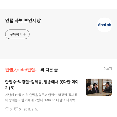
로그 정보
안랩 사보 보안세상
구독하기
더보기
안랩人side/안철수 창업자
의 다른 글
안철수-박경철-김제동, 방송에서 못다한 이야
기(5)
글 내용
지난해 12월 21일 연말을 앞두고 안철수, 박경철, 김제동
이 방배동의 한 카페에 모였다. 'MBC 스페셜'의 마지막 촬
영을 하기 위해서다. 크지 않은 눈, 작지 않은 머리, 경상도
0
0
2011. 2. 5.
억양이 묻어나는 말투. 서로 닮은 세 사람의 이야기는 90
분 간 멈출 줄을 몰랐다. 예술과 소통, 소녀시대와 이효리를