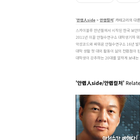
'
안랩人side
>
안랩컬처
' 카테고리의 다른
스카이블루 만년필에서 시작된 한국 보안
2011년 이끌 안철수연구소 대학생기자 
악성코드와 싸워온 안철수연구소 16년 발
대학 생활 첫 대외 활동이 삶의 전환점이 
대학생이 강추하는 20대를 알차게 보내는
'안랩人side/안랩컬처'
Relate