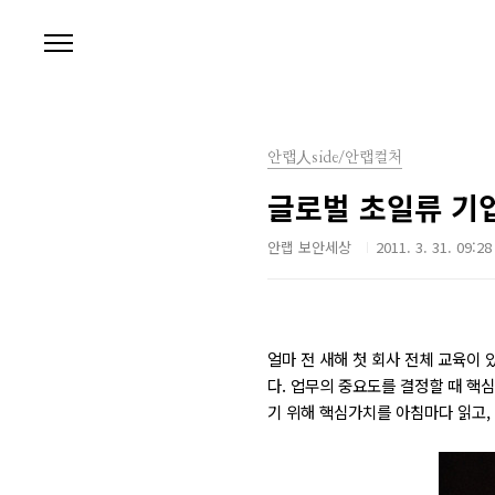
본문 바로가기
안랩人side/안랩컬처
글로벌 초일류 기
안랩 보안세상
2011. 3. 31. 09:28
얼마 전 새해 첫 회사 전체 교육이
다. 업무의 중요도를 결정할 때 핵
기 위해 핵심가치를 아침마다 읽고