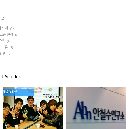
 글
의 역사
(7)
워크숍 현장
(8)
자취
(4)
된 이유
(3)
 방법
(2)
d Articles