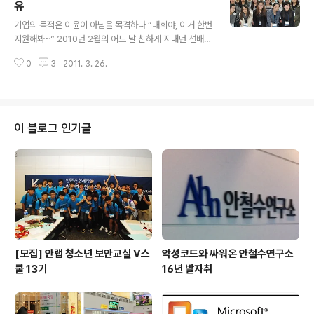
월 브레인 바이러스 창업자인 안철수 교수와 운명적인 브
유
글 내용
레인 바이러스의 만남. 의대 박사 과정에 있었지만 평상시
기업의 목적은 이윤이 아님을 목격하다 “대희야, 이거 한번
에 기계어를 공부해둔 덕에 브레인 바이러스를 분석하고
지원해봐~” 2010년 2월의 어느 날 친하게 지내던 선배
치료할 수 있었다. 이후 의대 공부와 바이러스 치료를 병행
중 한 명이 네이트온을 통해 건넨 말이었다. 선배가 보낸 주
하게 되었다. 마침내 의대 교수로 지도 학생을 받아야 할 시
0
3
2011. 3. 26.
소에는 ‘안철수연구소 대학생 기자단 모집’이라는 글이 연
점에 안철수 교수는 바이러스 치료를 택..
결되어 있었다. ‘글 솜씨가 변변찮은데 괜찮을까?’ 걱정도
들었지만 떨어지더라도 좋은 경험이 될 거란 생각이 들었
고, 운 좋게도 선발되어 1년 동안 기자단으로 활동하게 되
었다. 지금 돌이켜 보면 그때 지원한 것이 정말 현명한 판단
이 블로그 인기글
이었다는 생각이 든다. 기자단 활동을 하면서 얻은 것 중 하
나는 다양한 사람을 만나볼 수 있었다는 것이다. 부끄럽지
만 나는 이 활동을 하기 전까지는 3년 동안 학교를 다니면
서 대외 활동은커녕 학교 밖 사람조차 거의 만난 적이 없었
다. 외진 곳에 자리잡..
[모집] 안랩 청소년 보안교실 V스
악성코드와 싸워온 안철수연구소
쿨 13기
16년 발자취