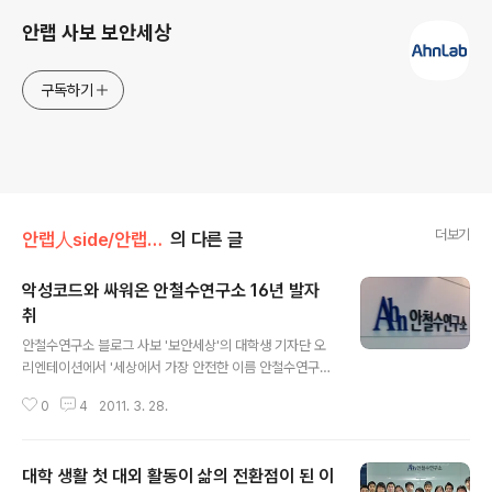
안랩 사보 보안세상
구독하기
더보기
안랩人side/안랩컬처
의 다른 글
악성코드와 싸워온 안철수연구소 16년 발자
취
글 내용
안철수연구소 블로그 사보 '보안세상'의 대학생 기자단 오
리엔테이션에서 '세상에서 가장 안전한 이름 안철수연구
소'라는 책을 받았다. 처음엔 그냥 회사를 소개하는 책이라
0
4
2011. 3. 28.
고 생각했는데 실제 읽어보고 감동을 받았다. 많은 부분을
다시 생각해 볼 수 있었다. 올해 3월 15일로 창립 16주년
이 된 안철수연구소가 어떻게 '세상에서 가장 안전한 이
대학 생활 첫 대외 활동이 삶의 전환점이 된 이
름'이 되었는지 바이러스를 키워드로 알아보자. 1988년 5