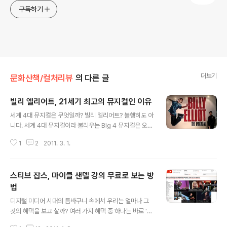
구독하기
더보기
문화산책/컬처리뷰
의 다른 글
빌리 엘리어트, 21세기 최고의 뮤지컬인 이유
글 내용
세계 4대 뮤지컬은 무엇일까? 빌리 엘리어트? 불행히도 아
니다. 세계 4대 뮤지컬이라 불리우는 Big 4 뮤지컬은 오페
라의 유령, 레미제라블, 캣츠, 미스 사이공이다. 그렇다면 2
1
2
2011. 3. 1.
1세기 최고의 뮤지컬은 무엇일까? 많은 사람이 '빌리 엘리
어트'라고 한다. 세계적 권위의 시상식 73개를 석권할 뿐
만 아니라 라이온 킹과 아이다로 명성을 떨친, 아니 이 분야
스티브 잡스, 마이클 샌델 강의 무료로 보는 방
에서는 최고라고 불리는 천재 음악가 엘튼 존이 참여하였
다. 여기까지는 빌리 엘리어트에 대한 공식적인 명성에 불
법
글 내용
과하다. 아무리 많은 어워드 히스토리가 있다고 할지언정,
디지털 미디어 시대의 틈바구니 속에서 우리는 얼마나 그
사실 내가 빌리 엘리어트를 알게 된 것은 지인을 통해서였
것의 혜택을 보고 살까? 여러 가지 혜택 중 하나는 바로 '정
다. 유럽 배낭 여행을 다녀온 지인이 '빌리 엘리어트'의 본
보의 습득'일 것이다. 여기 DMB, 실시간 인터넷 방송, 포털
고장 영국에서 보고 추천해준 것이 나와 '빌리'의 첫 인연이