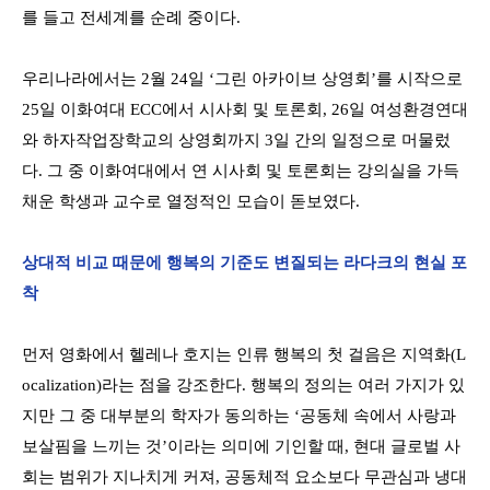
를
들고
전세계를
순례 중이
다
.
우리나라에서는
2월
24
일
‘
그린
아카이브
상영회
’
를
시작으로
25
일
이화여대
ECC
에서
시사회
및
토론회
, 26
일
여성환경연대
와
하자작업장학교의
상영회까지
3
일 간의 일정으로 머물렀
다
.
그 중 이화여대에서 연 시사회 및 토론회는 강의실을 가득
채운 학생과 교수로 열정적인 모습이 돋보였다
.
상대적 비교 때문에 행복의 기준도 변질되는 라다크의 현실 포
착
먼저 영화에서 헬레나 호지는 인류 행복의 첫 걸음은 지역화
(L
ocalization)
라는 점을 강조한다
.
행복의 정의는 여러 가지가 있
지만 그 중 대부분의 학자가 동의하는
‘
공동체 속에서 사랑과
보살핌을 느끼는 것
’
이라는 의미에 기인할 때
,
현대 글로벌 사
회는 범위가 지나치게 커져
,
공동체적 요소보다 무관심과 냉대