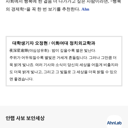
사회에서
행복에
한
걸음
더
다가가고
싶은
사람이라면
, <
행복
의
경제학
>
을
꼭
한 번
보기를
추천한다
.
Ahn
대학생기자 오정현 /
이화여대 정치외교학과
夜深星逾輝(야심성유휘) : 밤이 깊을수록 별은 빛난다.
주위가 어두워질수록 별빛은 거세게 흔들립니다.
그러나 그만큼 더
욱 밝게 빛나죠.
여러 기사와 소식이 당신의 세상을 어둡게 비출지라
도 더욱 밝게 빛나고,
그리고 그 빛들로 그 세상을 더욱 밝힐 수 있으
면 좋겠습니다.
로그 정보
안랩 사보 보안세상