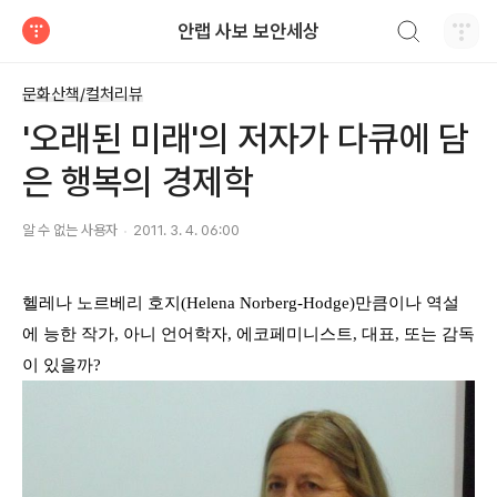
검색하기
안랩 사보 보안세상
티스토리
문화산책/컬처리뷰
'오래된 미래'의 저자가 다큐에 담
은 행복의 경제학
알 수 없는 사용자
2011. 3. 4. 06:00
헬레나 노르베리 호지
(Helena Norberg-Hodge)
만큼이나 역설
에 능한 작가,
아니 언어학자
,
에코페미니스트
,
대표
,
또는 감독
이 있을까
?