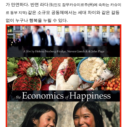
가 만연하다
.
반면 라다크
(인
도 잠무카슈미르주(州)에 속하는 카슈미
같은 소규모 공동체에서는 세대 차이와 같은 갈등
르 동부 지역)
없이 누구나 행복을 누릴 수 있다
.