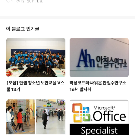
1
12
2011. 1. 8.
사이트의 뉴스 인스턴트식 정보 그 너머의 교양을 맛볼 수
었다. 그리고 내 친..
있는 세계가 있다. 그 세계로 조금씩 발을 디뎌 보자. 스마
트폰 사용자가 늘어나고 트위터 등 양방향식 소통 플랫폼
이 생김에 따라 OCW(Open Course Ware) 및 OER(O
pen Educational Resorces) 바람이 뜨겁게 불고 있다.
이 블로그 인기글
OER은 교수자, 학생 등 강연에 참여하는 모든 이에게 학습
에 도움이 되도록 무료로 제공되는 교수-학습 자료를 말한
다. 또한 OCW는 이를 이용하는 플랫폼 혹은 사이트를 말
하는 것으로, 해당 오픈 코스 사이트를 지칭한다. ..
[모집] 안랩 청소년 보안교실 V스
악성코드와 싸워온 안철수연구소
쿨 13기
16년 발자취