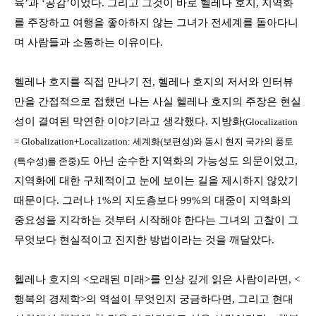
육
’
과
‘
공감
’
이었다
.
그리고 그것이 바로 헬레나 호지
, 지역화
를 주장하고 여
행을 좋아하지 않는 그녀가 전세계를 돌아다니
며 사람들과 소통하는 이유이다
.
헬레나 호지를 직접 만나기 전
,
헬레나 호지의 저서와 인터뷰
만을 간접적으로 접했던 나는 사실 헬레나 호지의 주장은 현실
성이 결여된 막연한 이야기라고 생각했다
.
지방화
(Glocalization
= Globalization+Localization:
세계화
(
보편성
)
와
동시
현지
국가의
풍토
도
아닌
순수한
지역화의
가능성도
의문이었고
,
(
특수성
)
를
존중
)
지역화에
대한
구체적이고
눈에
보이는
길을
제시하지
않았기
때문이다
.
그러나
1%
의
지도층보다
99%
의
대중이
지역화의
중요성을
지각하는
것부터
시작해야 한다는
그녀의
고찰이
그
무엇보다
현실적이고
진지한
방법이라는
것을
깨달았다
.
헬레나
호지의
<
오래된
미래>를
인상
깊게
읽은
사람이라면
, <
행복의
경제학>의
역설이
무엇인지
궁금하다면
,
그리고
현대