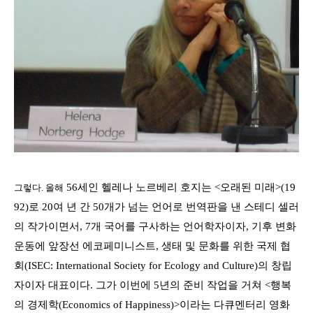
56
세인 헬레나 노르베리 호지는
<
오래된 미래>
(19
그렇다. 올해
92)
로
20
여 년 간
50
개가 넘는 언어로 번역판을 낸 스테디 셀러
의 작가이면서
, 7
개 국어를 구사하는 언어학자이자
,
기후 변화
운동에 앞장선 에코페미니스트
,
생태
및
문화를
위한
국제
협
회
(ISEC: International Society for Ecology and Culture)
의
창립
자이자
대표이다
.
그
가
이번에
5
년의
준비 작업을
거쳐
<
행복
의
경제학
(Economics of Happiness)>이
라는
다큐멘터리
영화