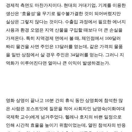
경제적 측면도 마찬가지이다
.
현대의 거대기업
,
기계를 이용한
생산은
‘
효율성
’
을 무기로 필수불가결한 것이 되어버렸지만
실상은 그렇지 않다는 것이다
.
수출입 과정에서 필요한 에너지
사용과 환경 오염은 지역 산물을 구입할 때보다 더 큰 손실을
가져온다
.
특히 지역경제 면에서 볼 때
,
체인점에서
100달러
짜리 물건을 사면 주인은
13
달러를 얻는데
,
같은 가격의 물품
을 일반 상점에서 살 경우 주인은
34
달러를 얻는다
.
그러니 지
역화가 이루어진다면 얼마나 큰 이익이 발생하겠는가
.
영화 상영이 끝나고
10
분 간의 휴식 동안 상영회에 참석한 많
은 사람은 포스트잇에 질문을 적어 사회자인 남영숙
(
이화여대
국제학 교수
)
에게 넘겨주었다
.
헬레나 호지의 바쁜 일정으로
인해 시간적 효율을 높이기 위함이었는데
,
열띤 참석자의 반응