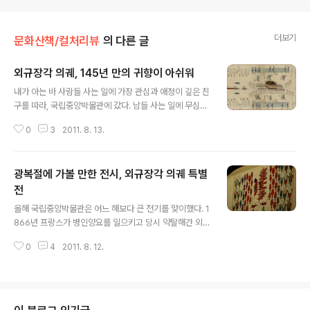
더보기
문화산책/컬처리뷰
의 다른 글
외규장각 의궤, 145년 만의 귀향이 아쉬워
글 내용
내가 아는 바 사람들 사는 일에 가장 관심과 애정이 깊은 친
구를 따라, 국립중앙박물관에 갔다. 남들 사는 일에 무심한
나를 종종 불러, '네가 사는 곳이 이런 곳이다'라는 걸 알려
0
3
2011. 8. 13.
주는 친구다. 특별 전시관엔 남녀노소, 개인 단체 할 것 없
이 사람이 많았다. 오전 10시와 11시에 두번 진행 하는 도
슨트 해설을 잠을 못 이겨 놓치고 가장 사람이 붐비는 3시
광복절에 가볼 만한 전시, 외규장각 의궤 특별
에 간 탓이니 어쩔 수 없다. 의궤란 조선 시대 왕실에서 큰
행사를 할 때, 후세에 참고하도록 하기 위해 의전의 법도(절
전
글 내용
차, 인원, 전말과 경과 등)를 상세히 기록해 놓은 책이다. 전
올해 국립중앙박물관은 어느 해보다 큰 전기를 맞이했다. 1
례를 찾기 힘든 세계 최고의 기록 문화 유산으로서 2007
866년 프랑스가 병인양요를 일으키고 당시 약탈해간 외규
년 유네스코 세계기록유산으로 지정됐다. 이름은 생소하지
장각의 도서가 지난 5월 27일 고국의 품으로 돌아온 것이
만 그 체계도와 섬세함으로 인해 팔만대장경, 조선왕조실
0
4
2011. 8. 12.
다. 1975년 박병선 박사가 처음 국내에 외규장각 의궤의
록에 이은..
존재를 알린 후, 올해 반환되기까지는 많은 노력과 숨은 공
신이 있었다. 단순한 책 이상의 의미, 조선의 모든 것을 보
여주다 조선왕조 의궤는 2007년 유네스코 세계기록유산
으로 지정되어 이미 그 역사적, 문화적 가치를 세계적으로