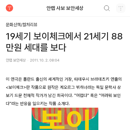
검색하기
안랩 사보 보안세상
티스토리
문화산책/컬처리뷰
19세기 보이체크에서 21세기 88
만원 세대를 보다
안랩 보안세상
2011. 10. 2. 08:04
이 연극은 폴란드 출신의 세계적인 거장, 타데우시 브라데츠키 연출의
<보이체크>란 작품으로 원작은 게오르그 뷔히너라는 독일 문학사 상
보기 드문 천재적 작가가 남긴 희곡이다. "어렵다" 혹은 "어려워 보인
다"라는 반응을 일으키는 작품 소개다.