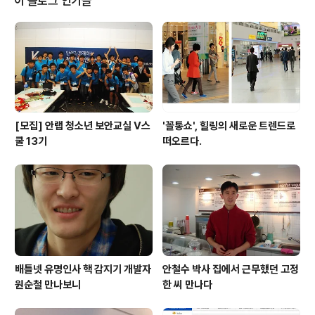
이 블로그 인기글
인정받은 기록 문화의 꽃이다. 이번에 돌려받은 외규장각
의궤의 특징은 대부분 어람용(임금이 보기 위해 제작된 것)
이며, 제작 당시의 원표 지본이 있고, 유일본 30책을 포함
하고 있다는 것이다. 의궤가 기록한 행사의 내용은 왕실 혼
례식, 장례식, 책봉의식 등..
[모집] 안랩 청소년 보안교실 V스
'꼴통쇼', 힐링의 새로운 트렌드로
쿨 13기
떠오르다.
배틀넷 유명인사 핵 감지기 개발자
안철수 박사 집에서 근무했던 고정
원순철 만나보니
한 씨 만나다