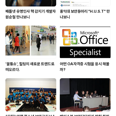
배틀넷 유명인사 핵 감지기 개발자
홍익대 보안동아리 "H.U.S.T" 만
원순철 만나보니
나보니
'꼴통쇼', 힐링의 새로운 트렌드로
어떤 OA자격증 시험을 응시 해볼
떠오르다.
까?