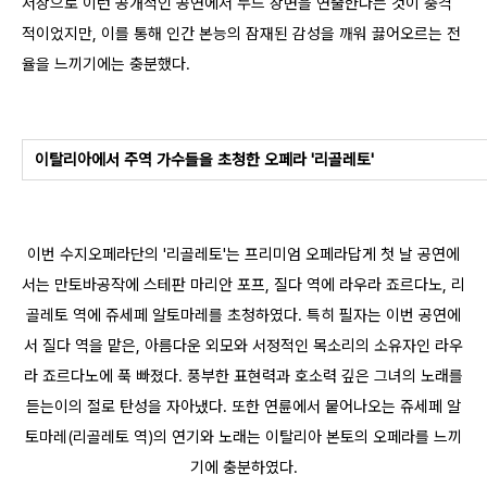
서상으로 이런 공개적인 공연에서 누드 장면을 연출한다는 것이 충격
적이었지만, 이를 통해 인간 본능의 잠재된 감성을 깨워 끓어오르는 전
율을 느끼기에는 충분했다.
이탈리아에서 주역 가수들을 초청한 오페라 '리골레토'
이번 수지오페라단의 '리골레토'는 프리미엄 오페라답게 첫 날 공연에
서는 만토바공작에 스테판 마리안 포프, 질다 역에 라우라 죠르다노, 리
골레토 역에 쥬세페 알토마레를 초청하였다. 특히 필자는 이번 공연에
서 질다 역을 맡은, 아름다운 외모와 서정적인 목소리의 소유자인 라우
라 죠르다노에 푹 빠졌다. 풍부한 표현력과 호소력 깊은 그녀의 노래를
듣는이의 절로 탄성을 자아냈다. 또한 연륜에서 뭍어나오는 쥬세페 알
토마레(리골레토 역)의 연기와 노래는 이탈리아 본토의 오페라를 느끼
기에 충분하였다.