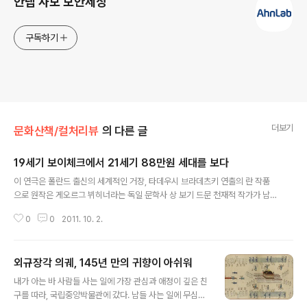
안랩 사보 보안세상
구독하기
더보기
문화산책/컬처리뷰
의 다른 글
19세기 보이체크에서 21세기 88만원 세대를 보다
글 내용
이 연극은 폴란드 출신의 세계적인 거장, 타데우시 브라데츠키 연출의 란 작품
으로 원작은 게오르그 뷔히너라는 독일 문학사 상 보기 드문 천재적 작가가 남
긴 희곡이다. "어렵다" 혹은 "어려워 보인다"라는 반응을 일으키는 작품 소개다.
0
0
2011. 10. 2.
주제 의식과 높은 문학성이 이 작품의 미덕이지만, 특유의 무거운 분위기는 아
무것도 모르고 간 관객에게는 지루함을 유발할 수 있다. 고로, 사전적으로 줄거
리와 대강의 정보는 알고 가는 것이 가장 좋겠다. 그것마저 시간 없어 못 하는 관
외규장각 의궤, 145년 만의 귀향이 아쉬워
객이라면 "우리 현대 사회의 88만원 세대를 주인공에 이입하고 보라"고 말하고
글 내용
싶다. 19세기 작 는 프롤레탈리아 계급이 주인공으로 등장한 역사상 첫 연극이
내가 아는 바 사람들 사는 일에 가장 관심과 애정이 깊은 친
다. 가진 것이라곤 노동력밖에 없는 사회 하층 계급. 끊임없이 발을 굴려 사회를
구를 따라, 국립중앙박물관에 갔다. 남들 사는 일에 무심한
움직이는 동..