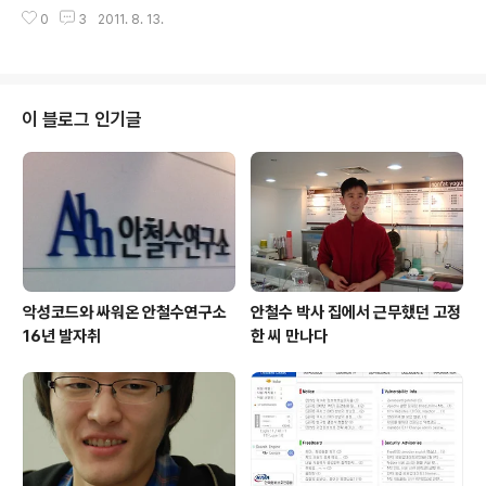
나를 종종 불러, '네가 사는 곳이 이런 곳이다'라는 걸 알려
0
3
2011. 8. 13.
주는 친구다. 특별 전시관엔 남녀노소, 개인 단체 할 것 없
이 사람이 많았다. 오전 10시와 11시에 두번 진행 하는 도
슨트 해설을 잠을 못 이겨 놓치고 가장 사람이 붐비는 3시
에 간 탓이니 어쩔 수 없다. 의궤란 조선 시대 왕실에서 큰
행사를 할 때, 후세에 참고하도록 하기 위해 의전의 법도(절
이 블로그 인기글
차, 인원, 전말과 경과 등)를 상세히 기록해 놓은 책이다. 전
례를 찾기 힘든 세계 최고의 기록 문화 유산으로서 2007
년 유네스코 세계기록유산으로 지정됐다. 이름은 생소하지
만 그 체계도와 섬세함으로 인해 팔만대장경, 조선왕조실
록에 이은..
악성코드와 싸워온 안철수연구소
안철수 박사 집에서 근무했던 고정
16년 발자취
한 씨 만나다