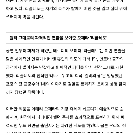
려온다. 자루 안을 풀어보니, 거기에는 질다가 칼에 질려 숨을 거두려
하고 있다. 리골레토는 자기의 복수가 딸에게 미친 것을 알고 질다 위에
쓰러지며 막을 내린다.
원작 그대로의 파격적인 연출을 보여준 오페라 '리골레토'
공연 전부터 화제가 되었던 베르디의 오페라 '리골레토'는 이번 연출을
맡은 세계적인 연출가 비비엔 휴잇의 의도에 따라 1막, 만토바 공작의
궁정에서 벌어지는 난잡하고 퇴폐적인 파티를 당시 원작 그대로 재현
했다. 리골레토의 원작인 빅토르 위고의 희곡 '일락의 왕'은 방탕했던
프랑스 왕 프랑수아 1세의 이야기로 검열을 통과하지 못하고 상영 금지
까지 당했던 작품이다.
이러한 작품을 이태리 오페라의 거장 쥬세페 베르디가 예술적으로 승
화시켜, 원작에서 나타내려 했던 주제를 효과적으로 표현하기 위해 파
격적인 누드 장면을 출연시키는 과감한 시도를 하였다. 물론 우리의 정