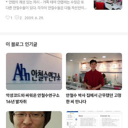
물들이 자라고 있다. 화분에는 예쁘게 적어놓은 이름표까
* 안랩의 개성 있는 자리 - 가족 테마 안랩에는 수많은 또
지 붙어 있어 식물에 대한 주인의 애정이 느껴진다. 또한 귀
다른 안철수들이 있다. 각각의 안철수들은 다들 자신만의
여운 인형들이 화분의 아랫쪽에 놓여있는 것을 확인할 수
특색이 있는 사람들이기 때문에 개성 있는 사람들이 많다.
있다. 안랩의 연수생 자리 중 하나이다. 이 자리들에는 선반
1
2
2009. 6. 29.
그들이 일하는 공간에서도 그들의 색깔을 볼 수 있다. 가족
이 있어서 그 선반 위에 특이하게 생긴 식물들이 놓여있었
사진을 테마로 꾸민 자리들을 모아보았다. 김호정 차장 김
다. 연수생에게 물어..
호정 차장의 아이들 사진과 가족 사진이 눈에 띤다. 핑크색
키티 연필꽃이와 포스트잇, 휴지 등 전체적으로 핑크색 계
열의 아기자기한 소품들이 배치되어 있다. 사랑스러운 핑
이 블로그 인기글
크색을 좋아하는 그녀는 사랑스러운 안랩인으로 예상된다.
^^* 김호정 차장의 개성 있는 자리. 노인걸 선임연구원 가
족 사진과, 품질보증팀의 연수생들과 함께 찍은 사진들로
가득한 노인걸 선임 자리의 한쪽 벽면. 연수생들 대한 남치
는 애정을 확인할 수 있어 인상깊은..
악성코드와 싸워온 안철수연구소
안철수 박사 집에서 근무했던 고정
16년 발자취
한 씨 만나다