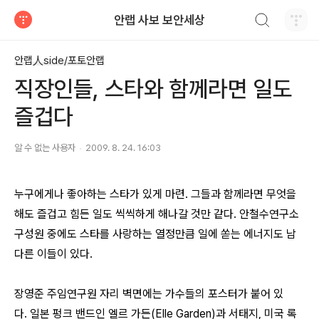
검색하기
안랩 사보 보안세상
티스토리
안랩人side/포토안랩
직장인들, 스타와 함께라면 일도
즐겁다
알 수 없는 사용자
2009. 8. 24. 16:03
누구에게나 좋아하는 스타가 있게 마련. 그들과 함께라면 무엇을
해도 즐겁고 힘든 일도 씩씩하게 해나갈 것만 같다. 안철수연구소
구성원 중에도 스타를 사랑하는 열정만큼 일에 쏟는 에너지도 남
다른 이들이 있다.
장영준 주임연구원
자리 벽면에는 가수들의 포스터가 붙어 있
다.
일본 펑크 밴드인 엘르 가든(Elle Garden)과 서태지, 미국 록