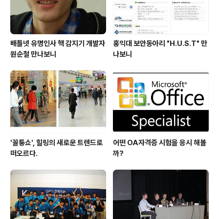
배틀넷 유명인사 핵 감지기 개발자
홍익대 보안동아리 "H.U.S.T" 만
원순철 만나보니
나보니
'꼴통쇼', 힐링의 새로운 트렌드로
어떤 OA자격증 시험을 응시 해볼
떠오르다.
까?