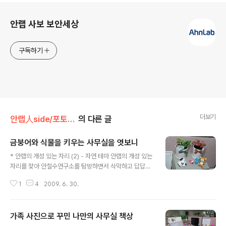
로그 정보
안랩 사보 보안세상
구독하기
더보기
안랩人side/포토안랩
의 다른 글
금붕어와 식물을 키우는 사무실을 엿보니
글 내용
* 안랩의 개성 있는 자리 (2) - 자연 테마 안랩의 개성 있는
자리를 찾아 안철수연구소를 탐방하면서 삭막하고 답답한
셀 속에서 작은 자연을 느낄 수 있는 자리들을 볼 수 있었
1
4
2009. 6. 30.
다. 작은 공간 속의 작은 자연을 느끼고자 책상 한 쪽에 작
은 화분을 키우는 안랩인들, 작은 어항 속에 물고기들을 기
르는 안랩인들을 만날 수 있었다. 식물을 기르는 안랩인 김
가족 사진으로 꾸민 나만의 사무실 책상
혜련 사원의 자리 한 쪽에는 손바닥 만한 예쁜 화분 속에 식
글 내용