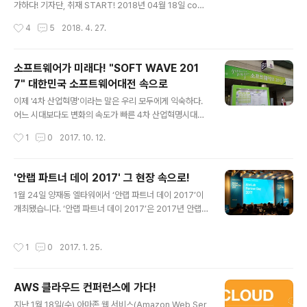
리 등을 분석합니다. 취업과 직접적으로 연관되어 있어서
가하다! 기자단, 취재 START! 2018년 04월 18일 coex
많은 대학생들이 몰려 있었습니다. 상용화 된다면 혼..
에서 열린 AWS SUMMIT SEOUL ! 클라우드 보안 시장
작성시간
4
5
2018. 4. 27.
을 리딩하고 있는 AhnLab 역시도 참여했습니다 :) 올해초
AWS로부터 "올해의 기술 파트너 상"을 받기도 한 AhnLa
b ! 그 혁신의 현장을 저희 안랩 기자단에서 다녀왔습니다.
소프트웨어가 미래다! "SOFT WAVE 201
AWS는 데이터베이스, 네트워크, 보안 등 여러 종류의 강
7" 대한민국 소프트웨어대전 속으로
연들을 열어 세션들을 선택해 들을 수 있게 했습니다. Ahn
글 내용
Lab 역시도 보안에 관해 그리고 클라우드에 관한 이야기
이제 '4차 산업혁명'이라는 말은 우리 모두에게 익숙하다.
를 하기 위해 이 행사에 참여했는데요! 특히 이번 행사에서
어느 시대보다도 변화의 속도가 빠른 4차 산업혁명시대는
주목한 서비스는 AWS 고객을 위한 원격보안관제 서비스
소프트웨어 산업이 주목받고 있다. 최근에는 초, 중, 고등학
작성시간
1
0
2017. 10. 12.
라고 합니다. 그밖에도 WebGuard, vT..
교의 코딩교육 의무화 및 소프트웨어 인력을 조기 육성하
면서 그 가치가 더욱 높아지고 있다. 지난 9월 14~16일 3
일간 코엑스에서 'SOFT WAVE 2017' 전시회가 진행되
'안랩 파트너 데이 2017' 그 현장 속으로!
었다. 본 전시회는 소프트웨어기술과 응용제품을 총 망라
글 내용
1월 24일 양재동 엘타워에서 ‘안랩 파트너 데이 2017’이
하는 세계 유일의 소프트웨어 전문 전시회로 스타트업 기
개최됐습니다. ‘안랩 파트너 데이 2017’은 2017년 안랩
업부터 대기업까지 많은 기업들이 참여하여 자사의 기술들
의 사업 전략과 파트너 지원 프로그램, 채널 정책을 파트너
을 소개했다. ▲ 안랩 전시 부스 전시장에는 안랩을 비롯한
사와 공유하는 행사입니다. 어떠셨는지 궁금하시죠? 지금
여러 보안업체를 볼 수 있었다.이번 전시에서 안랩은 Trus
작성시간
1
0
2017. 1. 25.
바로 24일에 진행된 ‘안랩 파트너 데이 2017’ 현장을 공
Guard DPX, TSM, 클라우드 원격보안관제 서비스를 소
개합니다! 먼저, 행사장에 입장하기 전에 입구에서 명찰을
개했다. 먼저 Trus..
받아야 합니다. 행사장 안으로 들어가니 많은 분이 참석하
AWS 클라우드 컨퍼런스에 가다!
셨습니다. 먼저, 권치중 대표의 인사말로 행사가 시작됐습
글 내용
니다.권치중 대표는 "파트너사와의 동반 성장은 변화 속에
지난 1월 18일(수) 아마존 웹 서비스(Amazon Web Ser