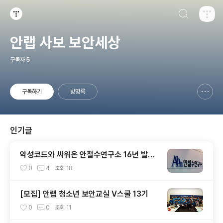
검색하기
티스토리
안랩 사보 보안세상
구독자
5
구독하기
방명록
신고하기 레이어
열기
인기글
악성코드와 싸워온 안철수연구소 16년 발자
취
0
4
조회
18
[모집] 안랩 청소년 보안교실 V스쿨 13기
0
0
조회
11