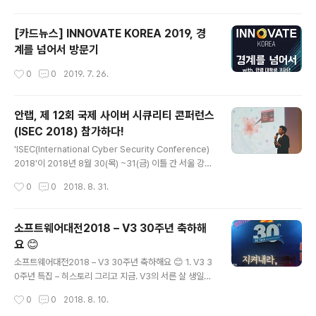
대한 활용방안, 잠재가치에 대한 의견과 생각을 나누는 포
럼 형식의 행사입니다. 이번 이노베이트 코리아의 주제가
[카드뉴스] INNOVATE KOREA 2019, 경
“경계를 넘어서 (Beyond Boundaries)” 인만큼 이번 행
계를 넘어서 방문기
사에서는 과학기술에 한정되지 않는 다양한 산업계의 전문
가들이 초대되고 방문하였습니다. 점심 식사 이후에 진행
작성시간
0
0
2019. 7. 26.
된 오후 세션에선 다양한 산업계에서의 AI 활용방안에 대
한 이야기가 오고 갔는데요. 많은 사람이 표면적으로만 알
고 있는 AI 기술, 미래엔 어떤 방향으로 우리에게 다가올지
안랩, 제 12회 국제 사이버 시큐리티 콘퍼런스
엿볼 수 있는 시간이었..
(ISEC 2018) 참가하다!
글 내용
'ISEC(International Cyber Security Conference)
2018'이 2018년 8월 30(목) ~31(금) 이틀 간 서울 강남
구 코엑스에서 진행됐습니다.ISEC은 현업에 종사하고 있
작성시간
0
0
2018. 8. 31.
는 실질적인 보안실무자 5,000여 명이 참석하는 국내 최
대 규모의 ‘정보보호 콘퍼런스’입니다.작년 ISEC 2017의
경우 무려 73개 기업이 참가하고, 4,897명의 참관객이 방
소프트웨어대전2018 – V3 30주년 축하해
문했다고 합니다. 안랩 또한 ISEC 2018 전시에 참가했는
요 😊
데요,이번 전시에서 안랩은 아래 제품들을 선보였습니다.
글 내용
엔드포인트 영역에 대한 지속적인 모니터링을 통해 위협
소프트웨어대전2018 – V3 30주년 축하해요 😊 1. V3 3
가시성을 제공하는 차세대 엔드포인트 위협 탐지•대응 솔
0주년 특집 – 히스토리 그리고 지금. V3의 서른 살 생일을
루션 ‘안랩 EDR(Endpoint Detection and Respons
축하합니다! V3는 1988년 당시 의대생이던 안철수 창업
작성시간
0
0
2018. 8. 10.
e)' 제품보기 심층적인 ..
자가 브레인 바이러스를 점검/치료하기 위해 개발한 Vacci