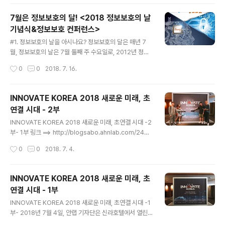
ne을 시작으로, Vaccine2 (V2), V3, V3+를 거쳐 오늘
날까지 안랩을 대표하는 백신입니다. 오늘 코엑스에서 열
7월은 정보보호의 달! <2018 정보보호의 날
린 소프트웨어대전 2018에서 안랩은 V3의 30주년 기념
기념식&정보보호 컨퍼런스>
및 신제품 전시를 했는데요,저희 기자단도 이 자리에 함께
글 내용
했습니다. 2. 들어가며 소프트웨어대전은 소프트웨이브 조
#1. 정보보호의 날을 아시나요? 정보보호의 달은 매년 7
직위원회에서 주최하고 7개의 정부 부처를 비롯한 26개
월, 정보보호의 날은 7월 둘째 주 수요일로, 2012년 정부
단체가 후원한 국제 소프트웨어 전시회입니다. 2만명이 넘
에서 지정한 기념일입니다. 정보보호의 중요성에 대한 국
작성시간
0
0
2018. 7. 16.
는 사전등록인원과 185개의 업체가 참가한 만큼 그 규모
민들의 의식을 높이고, 정보통신기술(ICT) 관련 종사자들
또한 매..
의 자긍심 고취를 위해 제정되었는데요, 매년 정보보호의
날에는 여러 정부부처들과 굴지의 정보보안 업체들의 연례
INNOVATE KOREA 2018 새로운 미래, 초
행사인, '정보보호의 날 기념식과 국제 정보보호 컨퍼런
연결 시대 - 2부
스’가 열립니다. ▲출처 : 정보보호의 날 공식 포스터 올해
글 내용
도 어김없이 개최된 ‘제 7회 2018 정보보호의 날 기념식
INNOVATE KOREA 2018 새로운 미래, 초연결 시대 -2
& 국제 컨퍼런스’! 이런 행사에 안랩이 빠질 수 없겠죠? 오
부- 1부 링크 ==> http://blogsabo.ahnlab.com/2421
늘 안랩은 신제품 전시와 강연을 준비했다고 하네요! #2.
제2부에서는 라는 제목으로 남북 과학기술 교류 및 협력방
작성시간
0
0
2018. 7. 4.
2018 정보보호의 날 기념식 & 컨퍼런스 행사장 행사장에
안에 대해 심도 있게 다루었다. 순서는 세 개의 세션과 하나
들어서니, 벌써 많은 ..
의 종합토론으로 진행되었다. 한국철도기술연구원장, 한국
표준과학연구원장, 한국지질자원연구원 DMR 융합연구단
INNOVATE KOREA 2018 새로운 미래, 초
장 등 과학기술분야 전문가들이 강사로 참여했다 [1세션]
연결 시대 - 1부
한반도 신경제구상 ‘유라시아 철의 실크로드’ 첫 번째 세션
글 내용
으로 나희승 한국철도기술연구원장이 를 제목으로 20분간
INNOVATE KOREA 2018 새로운 미래, 초연결 시대 -1
연설했다. 나희승 원장은 남북 및 대륙철도사업의 중요성,
부- 2018년 7월 4일, 안랩 기자단은 신라호텔에서 열린
기대효과, 단계별 로드맵, 문제점 등을 다루었다. 나 원장은
“새로운 미래, 초연결 시대”에 관련된 INNOVATE KORE