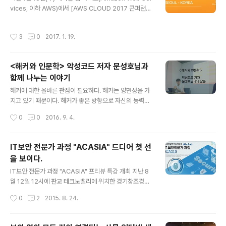
서도 변하지 않는 안랩의 사업 기조"라고 말했습니다. 이어
vices, 이하 AWS)에서 [AWS CLOUD 2017 콘퍼런스]
서 각 세션 별 발표가 진행됐습니다. 첫 번째로 안랩 미래기
행사가 진행됐다. 이번 행사는 AWS의 글로벌 클라우드 전
획실의 정진교 실장이 ICBM(IoT, Cloud, Big Data, Mo
략과 신규 서비스 및 IT업계의 최신 기술 트렌드와 아키텍
작성시간
3
0
2017. 1. 19.
b..
처 및 엔지니어링의 모범사례가 소개됐다. 본 행사는 'AW
S Business 트랙', 'AWS New Services 트랙', 'AWS
Tech 트랙'으로 나누어져 있으며 본인이 원하는 세션을
<해커와 인문학> 악성코드 저자 문성호님과
들을 수 있었다. 본 행사를 시작하기에 앞서 염동훈 대표이
함께 나누는 이야기
사가 기조연설을 했다. "지금처럼 혁신을 하기에 좋은 환경
글 내용
은 없다" - 염동훈 대표이사 기조연설 中 염동훈 대표는
해커에 대한 올바른 관점이 필요하다. 해커는 양면성을 가
"아이디어를 실행을 위해 보다 쉽게 테스팅을 할 수 있는
지고 있기 때문이다. 해커가 좋은 방향으로 자신의 능력을
클라우딩 환경과 비용의 감소로, 혁신이 ..
발휘하면 사회에 커다란 힘이 되지만 반대의 경우, 사회에
작성시간
0
0
2016. 9. 4.
악이 된다. 그렇다면 해커가 사회에 긍정적인 역할을 하려
면 어떻게 해야 할까? 기술만 갈고닦는다고 사회에 좋은 역
할을 할 수 있을까? 아니다. “해커는 시대의 요구에 맞게 해
IT보안 전문가 과정 "ACASIA" 드디어 첫 선
커 문화를 만들어야 하며, 사회 구성원이 해커 문화에 공감
을 보이다.
할 수 있어야 한다.”모비프랜에서 비팬스북 ‘악성코드’ 저
글 내용
자인 문성호 님과 을 주제로 해커에 대한 인문학적 담론을
IT보안 전문가 과정 "ACASIA" 프리뷰 특강 개최 지난 8
펼쳐보았다. Q1. 어떤 사람을 해커라고 하는가?A. 컴퓨터
월 12일 12시에 판교 테크노밸리에 위치한 경기창조경제
시스템을 집중적으로 파고드는 사람, 보안 시스템을 뚫고
혁신센터에서 차세대융합기술연구원(AICT)과 안랩(Ahn
작성시간
0
2
2015. 8. 24.
시스템 침투가 가능한 사람,시스템이나 네트워크에 있는
Lab)이 공동 운영하는 IT보안 전문과정 Preview 특강
보안 정보를 조작/획득할 수..
(ACASIA) 이 진행 되었는데요. 이 특강은 김홍선 한국스
탠다드차티드은행 부 행장(前 AhnLab 대표), 박태환 Ah