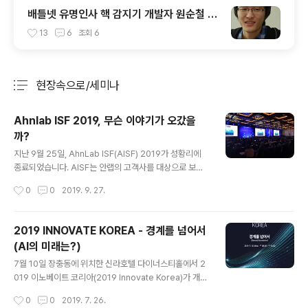
배틀넷 유명인사 핵 감지기 개발자 원순철 만
나보니
13
6
조회
6
현장속으로/세미나
분류 전체보기
주요 글 목록
Ahnlab ISF 2019, 무슨 이야기가 오갔을
까?
글 내용
지난 9월 25일, AhnLab ISF(AISF) 2019가 성황리에
종료되었습니다. AISF는 안랩의 고객사를 대상으로 보안
위협 동향과 보안전략을 소개하는 통합 보안전략 콘퍼런스
작성시간
0
0
2019. 9. 27.
인데요, 오늘은 세 가지 키워드를 통해 AISF 속 논의들을
살펴보도록 하겠습니다. 첫번째 키워드, I와 O의 융합 Fro
st&Sullivan의 Kenny Yeo는 Keynote 연설에서 IT와
2019 INNOVATE KOREA - 경계를 넘어서
OT의 부문의 융합이 가속화될 것이며, 이에 따른 보안이
(AI의 미래는?)
필요하다고 말했습니다. 그리고 IoT의 시너지가 가장 크게
글 내용
발생할 부분은 B2B 영역이라는 점을 강조했습니다. 한 예
7월 10일 장충동에 위치한 신라호텔 다이너스티홀에서 2
로, 생산시설은 더 이상 공장자동화에 머물지 않고 스마트
019 이노베이트 코리아(2019 Innovate Korea)가 개최
팩토리로 진화 중이며 이로 인해 랜섬웨어 감염을 비롯한
되었습니다. 해럴드에서 주최하는 이노베이트 코리아는 다
작성시간
0
0
2019. 7. 26.
다양한 공격에 노출되고 있습니다. EP기술지원1팀 김병..
양한 분야의 전문가들과 학자들이 모여 다가올 과학기술에