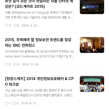
보안 없이 모든 것이 연결되는 사물 인터넷 세
nLab ASEC 대응팀 팀장, 그리고 박찬진 융기원 책임연구
상은? (코드게이트 2015)
원 순으로 진행되었습니다. 1) 사이버보안, 나의 커리어와
글 내용
의 관계는? 첫 번째로 김홍선 부행장은 '사이버보안 나의
사물 인터넷(Internet of Things)은 세계의 IT업계들이
커리어와의 관계는?' 이라는 주제로, IT가 점점 대중화가
가장 주목 하고 있는 기술이다. 사물 인터넷이란 생활 속 사
됨에 따라 보안 문제는 점점 커지며 그 안에서 벗어 날 수
물들을 유무선 네트워크로 연결해 정보를 공유하는 환경으
작성시간
9
2
2015. 4. 24.
없는 문명에 속해있고 이러한 문제가 은행 관점으로 바라
로 새로운 부가가치를 창출하는 것을 말한다. 이 기술은 전
보았을..
자기기, 헬스케어 뿐만 아니라 스마트 홈, 스마트 시티, 스
마트 농업 등 다양한 분야에 적용되어 인간의 삶의 질 향상
2015, 주목해야 할 정보보안 트렌드를 점검
을 이끌 것이다. 이처럼 사물 인터넷 세상이 과연 우리에게
하는 SNC 컨퍼런스
이점만을 줄 것 일까? 이러한 흐름 속에 지난 4월 7일과 8
글 내용
일 서울 삼성동 코엑스 1층 그랜드볼룸에서 미래창조과학
2014년에 이어 올해에도 지디넷 코리아에서 주최하는 Se
부가 주최한 CODEGATE2015 국제해킹방어대회 & 글
curity Next Conference 2015가 지난 11월27일 잠
로벌보안컨퍼런스(이하 코드게이트)가 개최되었다. 코드게
실 롯데호텔에서 개최되었다. 이 컨퍼런스는 2014년 정보
작성시간
0
0
2014. 12. 30.
이트는 정보보호산업 발전 및 활성화, 인재육성을 목표로
보안 현안을 정리하고 2015년 정보보안 시장의 전망과 그
정부, 학계, 기..
리고 지능형 위협에 대응할 수 있는 성공적인 보안가이드
를 제시하였다. ‘날이 갈수록 진화하는 사이버공격에 우리
[현장스케치] 2014 개인정보보호페어 & CP
는 어떻게 대응할 것인가?’라는 큰 주제에서부터 각 기업들
O 워크샵
이 현 상황을 보는 시각 및 대응방안, 그에 맞는 자사의 제
글 내용
품소개까지 정보보안에 대한 다양한 강연을 들을 수 있었
지난 6월 14일 새벽 4시 브라질 월드컵에서 두 축구 강국
다. 14개의 보안회사에서 참여한 만큼 규모가 크고, 20개
인 스페인과 네덜란드의 긴장된 대결이 펼쳐졌다. 스페인
의 강연이 트랙별로 짜임새 있게 구성되어 있었고, 강연을
의 월드컵 2연패 시동이냐, 네덜란드의 설욕전인가를 놓고
작성시간
1
0
2014. 8. 17.
듣는 사람들의 열기 또한 대단했다. [사진출처: 대학생기자
두 나라의 대결 결과 예측은 팽팽했다. 지난 월드컵에서 우