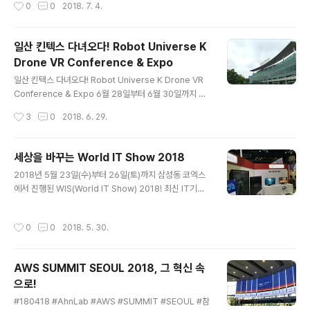
작성시간
0
0
2018. 7. 4.
한반도는 대양경제권과 해양경제권 모두를 누릴 수 있는
A 2018에 참석했다. Connected world와 5G의 도입
지리..
그리고 4차 산업혁명에 관련된 강연과 토론을 들으며 초연
결 시대란 무엇인지 생각하는 시간을 가졌다. 초연결 시대
일산 킨텍스 다녀오다! Robot Universe K
의 가장 큰 특징은 집단지성, 크라우드 소싱, 공유가치 부상
Drone VR Conference & Expo
이다. 즉 혁신과 더불어 협력한다는 특징을 가지고 있다. 우
글 내용
리는 이에 대해 더 자세히 알아본 후 미래 사회 모습에 대해
일산 킨텍스 다녀오다! Robot Universe K Drone VR
생각해보기로 했다. [기조연설] 기조연설을 맡은 진대제 전
Conference & Expo 6월 28일부터 6월 30일까지 일
정보통신부 장관은 현재 한국의 주력 산업의 퇴화를 문제
산 킨텍스에서 로봇과 VR에 관한 엑스포가 열렸습니다. 저
작성시간
3
0
2018. 6. 29.
점으로 꼽았다. 이에 대한 논의가 필요함을 대두하면서..
희는 이 곳에서 미래 산업의 현위치와 무한한 성장 가능성
에 대해 알아보는 시간을 가졌습니다. 많은 체험의 시간을
가졌는데 그 중 가장 인상 깊었던 몇 가지를 소개하고자 합
세상을 바꾸는 World IT Show 2018
니다!미래의 대한민국 육군은?드론, 교육도 함께맞춤형 V
글 내용
2018년 5월 23일(수)부터 26일(토)까지 삼성동 코엑스
R 하우스 제작미래의 카메라, 4D 스캐너불편함을 줄이다,
에서 진행된 WIS(World IT Show) 2018! 최신 IT기술
무선 HDMIVR 게임 체험자동 랩핑 로봇 미래의 대한민국
의 동향을 알아보고자 인터넷으로 사전예약 후 다녀왔습니
육군은? 육군에서는 수차례의 시뮬레이션 데이터를 기반
다. B홀 -> A홀 -> C홀로 동선이 이어져 있어서 B홀부터
으로 변형된 헬멧 디자인과 인체공학적 설계를 통해 체감
작성시간
0
0
2018. 5. 30.
관람을 하였습니다. B홀은 스타트업들과 안전보안 관련 특
무게를 줄인 방탄 조끼 등으로 다양한 전투장구들을 개선
별관 A홀은 ICT 미래인재포럼, ICT 기술 사업화 페스티벌
하였습니다. 인..
C홀은 KT, LG등의 대기업들과 각종 IT 융합 사업들을 볼
AWS SUMMIT SEOUL 2018, 그 혁신 속
수 있었습니다. VR로 면접 준비를? Mintpot에서 개발한
으로!
가상 면접 어플은 VR기술을 활용했습니다. 이 어플은 실제
글 내용
와 유사한 면접 환경을 제공하고, 사용자의 음성 및 시선처
#180418 #AhnLab #AWS #SUMMIT #SEOUL #참