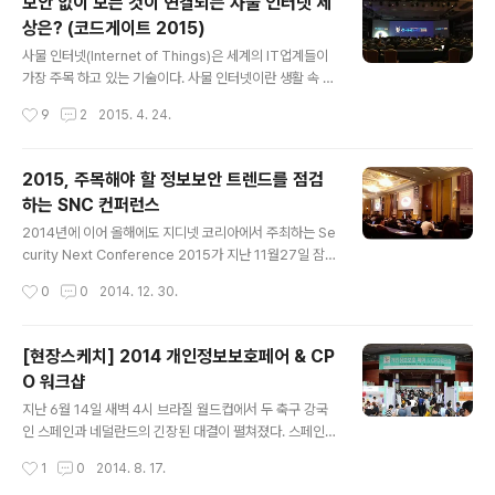
보안 없이 모든 것이 연결되는 사물 인터넷 세
nLab ASEC 대응팀 팀장, 그리고 박찬진 융기원 책임연구
상은? (코드게이트 2015)
원 순으로 진행되었습니다. 1) 사이버보안, 나의 커리어와
글 내용
의 관계는? 첫 번째로 김홍선 부행장은 '사이버보안 나의
사물 인터넷(Internet of Things)은 세계의 IT업계들이
커리어와의 관계는?' 이라는 주제로, IT가 점점 대중화가
가장 주목 하고 있는 기술이다. 사물 인터넷이란 생활 속 사
됨에 따라 보안 문제는 점점 커지며 그 안에서 벗어 날 수
물들을 유무선 네트워크로 연결해 정보를 공유하는 환경으
작성시간
9
2
2015. 4. 24.
없는 문명에 속해있고 이러한 문제가 은행 관점으로 바라
로 새로운 부가가치를 창출하는 것을 말한다. 이 기술은 전
보았을..
자기기, 헬스케어 뿐만 아니라 스마트 홈, 스마트 시티, 스
마트 농업 등 다양한 분야에 적용되어 인간의 삶의 질 향상
2015, 주목해야 할 정보보안 트렌드를 점검
을 이끌 것이다. 이처럼 사물 인터넷 세상이 과연 우리에게
하는 SNC 컨퍼런스
이점만을 줄 것 일까? 이러한 흐름 속에 지난 4월 7일과 8
글 내용
일 서울 삼성동 코엑스 1층 그랜드볼룸에서 미래창조과학
2014년에 이어 올해에도 지디넷 코리아에서 주최하는 Se
부가 주최한 CODEGATE2015 국제해킹방어대회 & 글
curity Next Conference 2015가 지난 11월27일 잠
로벌보안컨퍼런스(이하 코드게이트)가 개최되었다. 코드게
실 롯데호텔에서 개최되었다. 이 컨퍼런스는 2014년 정보
작성시간
0
0
2014. 12. 30.
이트는 정보보호산업 발전 및 활성화, 인재육성을 목표로
보안 현안을 정리하고 2015년 정보보안 시장의 전망과 그
정부, 학계, 기..
리고 지능형 위협에 대응할 수 있는 성공적인 보안가이드
를 제시하였다. ‘날이 갈수록 진화하는 사이버공격에 우리
[현장스케치] 2014 개인정보보호페어 & CP
는 어떻게 대응할 것인가?’라는 큰 주제에서부터 각 기업들
O 워크샵
이 현 상황을 보는 시각 및 대응방안, 그에 맞는 자사의 제
글 내용
품소개까지 정보보안에 대한 다양한 강연을 들을 수 있었
지난 6월 14일 새벽 4시 브라질 월드컵에서 두 축구 강국
다. 14개의 보안회사에서 참여한 만큼 규모가 크고, 20개
인 스페인과 네덜란드의 긴장된 대결이 펼쳐졌다. 스페인
의 강연이 트랙별로 짜임새 있게 구성되어 있었고, 강연을
의 월드컵 2연패 시동이냐, 네덜란드의 설욕전인가를 놓고
작성시간
1
0
2014. 8. 17.
듣는 사람들의 열기 또한 대단했다. [사진출처: 대학생기자
두 나라의 대결 결과 예측은 팽팽했다. 지난 월드컵에서 우