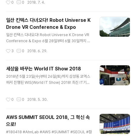
0
0
2018. 7. 4.
한반도는 대양경제권과 해양경제권 모두를 누릴 수 있는
A 2018에 참석했다. Connected world와 5G의 도입
지리..
그리고 4차 산업혁명에 관련된 강연과 토론을 들으며 초연
결 시대란 무엇인지 생각하는 시간을 가졌다. 초연결 시대
일산 킨텍스 다녀오다! Robot Universe K
의 가장 큰 특징은 집단지성, 크라우드 소싱, 공유가치 부상
Drone VR Conference & Expo
이다. 즉 혁신과 더불어 협력한다는 특징을 가지고 있다. 우
글 내용
리는 이에 대해 더 자세히 알아본 후 미래 사회 모습에 대해
일산 킨텍스 다녀오다! Robot Universe K Drone VR
생각해보기로 했다. [기조연설] 기조연설을 맡은 진대제 전
Conference & Expo 6월 28일부터 6월 30일까지 일
정보통신부 장관은 현재 한국의 주력 산업의 퇴화를 문제
산 킨텍스에서 로봇과 VR에 관한 엑스포가 열렸습니다. 저
작성시간
3
0
2018. 6. 29.
점으로 꼽았다. 이에 대한 논의가 필요함을 대두하면서..
희는 이 곳에서 미래 산업의 현위치와 무한한 성장 가능성
에 대해 알아보는 시간을 가졌습니다. 많은 체험의 시간을
가졌는데 그 중 가장 인상 깊었던 몇 가지를 소개하고자 합
세상을 바꾸는 World IT Show 2018
니다!미래의 대한민국 육군은?드론, 교육도 함께맞춤형 V
글 내용
2018년 5월 23일(수)부터 26일(토)까지 삼성동 코엑스
R 하우스 제작미래의 카메라, 4D 스캐너불편함을 줄이다,
에서 진행된 WIS(World IT Show) 2018! 최신 IT기술
무선 HDMIVR 게임 체험자동 랩핑 로봇 미래의 대한민국
의 동향을 알아보고자 인터넷으로 사전예약 후 다녀왔습니
육군은? 육군에서는 수차례의 시뮬레이션 데이터를 기반
다. B홀 -> A홀 -> C홀로 동선이 이어져 있어서 B홀부터
으로 변형된 헬멧 디자인과 인체공학적 설계를 통해 체감
작성시간
0
0
2018. 5. 30.
관람을 하였습니다. B홀은 스타트업들과 안전보안 관련 특
무게를 줄인 방탄 조끼 등으로 다양한 전투장구들을 개선
별관 A홀은 ICT 미래인재포럼, ICT 기술 사업화 페스티벌
하였습니다. 인..
C홀은 KT, LG등의 대기업들과 각종 IT 융합 사업들을 볼
AWS SUMMIT SEOUL 2018, 그 혁신 속
수 있었습니다. VR로 면접 준비를? Mintpot에서 개발한
으로!
가상 면접 어플은 VR기술을 활용했습니다. 이 어플은 실제
글 내용
와 유사한 면접 환경을 제공하고, 사용자의 음성 및 시선처
#180418 #AhnLab #AWS #SUMMIT #SEOUL #참