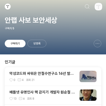
검색하기
티스토리
안랩 사보 보안세상
구독자
5
구독하기
방명록
신고하기 레이어
열기
인기글
악성코드와 싸워온 안철수연구소 16년 발자
취
0
4
조회
21
배틀넷 유명인사 핵 감지기 개발자 원순철 만
나보니
13
6
조회
8