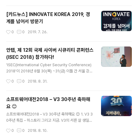
대한 활용방안, 잠재가치에 대한 의견과 생각을 나누는 포
럼 형식의 행사입니다. 이번 이노베이트 코리아의 주제가
[카드뉴스] INNOVATE KOREA 2019, 경
“경계를 넘어서 (Beyond Boundaries)” 인만큼 이번 행
계를 넘어서 방문기
사에서는 과학기술에 한정되지 않는 다양한 산업계의 전문
가들이 초대되고 방문하였습니다. 점심 식사 이후에 진행
작성시간
0
0
2019. 7. 26.
된 오후 세션에선 다양한 산업계에서의 AI 활용방안에 대
한 이야기가 오고 갔는데요. 많은 사람이 표면적으로만 알
고 있는 AI 기술, 미래엔 어떤 방향으로 우리에게 다가올지
안랩, 제 12회 국제 사이버 시큐리티 콘퍼런스
엿볼 수 있는 시간이었..
(ISEC 2018) 참가하다!
글 내용
'ISEC(International Cyber Security Conference)
2018'이 2018년 8월 30(목) ~31(금) 이틀 간 서울 강남
구 코엑스에서 진행됐습니다.ISEC은 현업에 종사하고 있
작성시간
0
0
2018. 8. 31.
는 실질적인 보안실무자 5,000여 명이 참석하는 국내 최
대 규모의 ‘정보보호 콘퍼런스’입니다.작년 ISEC 2017의
경우 무려 73개 기업이 참가하고, 4,897명의 참관객이 방
소프트웨어대전2018 – V3 30주년 축하해
문했다고 합니다. 안랩 또한 ISEC 2018 전시에 참가했는
요 😊
데요,이번 전시에서 안랩은 아래 제품들을 선보였습니다.
글 내용
엔드포인트 영역에 대한 지속적인 모니터링을 통해 위협
소프트웨어대전2018 – V3 30주년 축하해요 😊 1. V3 3
가시성을 제공하는 차세대 엔드포인트 위협 탐지•대응 솔
0주년 특집 – 히스토리 그리고 지금. V3의 서른 살 생일을
루션 ‘안랩 EDR(Endpoint Detection and Respons
축하합니다! V3는 1988년 당시 의대생이던 안철수 창업
작성시간
0
0
2018. 8. 10.
e)' 제품보기 심층적인 ..
자가 브레인 바이러스를 점검/치료하기 위해 개발한 Vacci