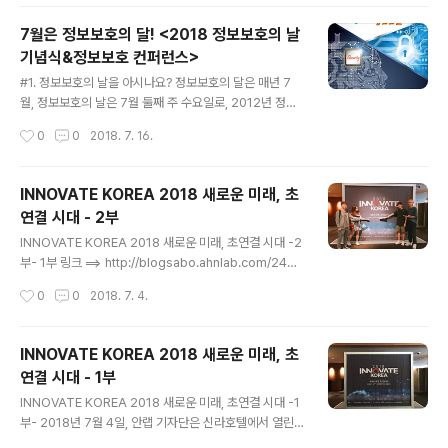
ne을 시작으로, Vaccine2 (V2), V3, V3+를 거쳐 오늘
날까지 안랩을 대표하는 백신입니다. 오늘 코엑스에서 열
7월은 정보보호의 달! <2018 정보보호의 날
린 소프트웨어대전 2018에서 안랩은 V3의 30주년 기념
기념식&정보보호 컨퍼런스>
및 신제품 전시를 했는데요,저희 기자단도 이 자리에 함께
글 내용
했습니다. 2. 들어가며 소프트웨어대전은 소프트웨이브 조
#1. 정보보호의 날을 아시나요? 정보보호의 달은 매년 7
직위원회에서 주최하고 7개의 정부 부처를 비롯한 26개
월, 정보보호의 날은 7월 둘째 주 수요일로, 2012년 정부
단체가 후원한 국제 소프트웨어 전시회입니다. 2만명이 넘
에서 지정한 기념일입니다. 정보보호의 중요성에 대한 국
작성시간
0
0
2018. 7. 16.
는 사전등록인원과 185개의 업체가 참가한 만큼 그 규모
민들의 의식을 높이고, 정보통신기술(ICT) 관련 종사자들
또한 매..
의 자긍심 고취를 위해 제정되었는데요, 매년 정보보호의
날에는 여러 정부부처들과 굴지의 정보보안 업체들의 연례
INNOVATE KOREA 2018 새로운 미래, 초
행사인, '정보보호의 날 기념식과 국제 정보보호 컨퍼런
연결 시대 - 2부
스’가 열립니다. ▲출처 : 정보보호의 날 공식 포스터 올해
글 내용
도 어김없이 개최된 ‘제 7회 2018 정보보호의 날 기념식
INNOVATE KOREA 2018 새로운 미래, 초연결 시대 -2
& 국제 컨퍼런스’! 이런 행사에 안랩이 빠질 수 없겠죠? 오
부- 1부 링크 ==> http://blogsabo.ahnlab.com/2421
늘 안랩은 신제품 전시와 강연을 준비했다고 하네요! #2.
제2부에서는 라는 제목으로 남북 과학기술 교류 및 협력방
작성시간
0
0
2018. 7. 4.
2018 정보보호의 날 기념식 & 컨퍼런스 행사장 행사장에
안에 대해 심도 있게 다루었다. 순서는 세 개의 세션과 하나
들어서니, 벌써 많은 ..
의 종합토론으로 진행되었다. 한국철도기술연구원장, 한국
표준과학연구원장, 한국지질자원연구원 DMR 융합연구단
INNOVATE KOREA 2018 새로운 미래, 초
장 등 과학기술분야 전문가들이 강사로 참여했다 [1세션]
연결 시대 - 1부
한반도 신경제구상 ‘유라시아 철의 실크로드’ 첫 번째 세션
글 내용
으로 나희승 한국철도기술연구원장이 를 제목으로 20분간
INNOVATE KOREA 2018 새로운 미래, 초연결 시대 -1
연설했다. 나희승 원장은 남북 및 대륙철도사업의 중요성,
부- 2018년 7월 4일, 안랩 기자단은 신라호텔에서 열린
기대효과, 단계별 로드맵, 문제점 등을 다루었다. 나 원장은
“새로운 미래, 초연결 시대”에 관련된 INNOVATE KORE
작성시간