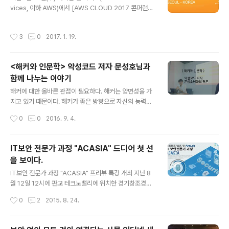
서도 변하지 않는 안랩의 사업 기조"라고 말했습니다. 이어
vices, 이하 AWS)에서 [AWS CLOUD 2017 콘퍼런스]
서 각 세션 별 발표가 진행됐습니다. 첫 번째로 안랩 미래기
행사가 진행됐다. 이번 행사는 AWS의 글로벌 클라우드 전
획실의 정진교 실장이 ICBM(IoT, Cloud, Big Data, Mo
략과 신규 서비스 및 IT업계의 최신 기술 트렌드와 아키텍
작성시간
3
0
2017. 1. 19.
b..
처 및 엔지니어링의 모범사례가 소개됐다. 본 행사는 'AW
S Business 트랙', 'AWS New Services 트랙', 'AWS
Tech 트랙'으로 나누어져 있으며 본인이 원하는 세션을
<해커와 인문학> 악성코드 저자 문성호님과
들을 수 있었다. 본 행사를 시작하기에 앞서 염동훈 대표이
함께 나누는 이야기
사가 기조연설을 했다. "지금처럼 혁신을 하기에 좋은 환경
글 내용
은 없다" - 염동훈 대표이사 기조연설 中 염동훈 대표는
해커에 대한 올바른 관점이 필요하다. 해커는 양면성을 가
"아이디어를 실행을 위해 보다 쉽게 테스팅을 할 수 있는
지고 있기 때문이다. 해커가 좋은 방향으로 자신의 능력을
클라우딩 환경과 비용의 감소로, 혁신이 ..
발휘하면 사회에 커다란 힘이 되지만 반대의 경우, 사회에
작성시간
0
0
2016. 9. 4.
악이 된다. 그렇다면 해커가 사회에 긍정적인 역할을 하려
면 어떻게 해야 할까? 기술만 갈고닦는다고 사회에 좋은 역
할을 할 수 있을까? 아니다. “해커는 시대의 요구에 맞게 해
IT보안 전문가 과정 "ACASIA" 드디어 첫 선
커 문화를 만들어야 하며, 사회 구성원이 해커 문화에 공감
을 보이다.
할 수 있어야 한다.”모비프랜에서 비팬스북 ‘악성코드’ 저
글 내용
자인 문성호 님과 을 주제로 해커에 대한 인문학적 담론을
IT보안 전문가 과정 "ACASIA" 프리뷰 특강 개최 지난 8
펼쳐보았다. Q1. 어떤 사람을 해커라고 하는가?A. 컴퓨터
월 12일 12시에 판교 테크노밸리에 위치한 경기창조경제
시스템을 집중적으로 파고드는 사람, 보안 시스템을 뚫고
혁신센터에서 차세대융합기술연구원(AICT)과 안랩(Ahn
작성시간
0
2
2015. 8. 24.
시스템 침투가 가능한 사람,시스템이나 네트워크에 있는
Lab)이 공동 운영하는 IT보안 전문과정 Preview 특강
보안 정보를 조작/획득할 수..
(ACASIA) 이 진행 되었는데요. 이 특강은 김홍선 한국스
탠다드차티드은행 부 행장(前 AhnLab 대표), 박태환 Ah