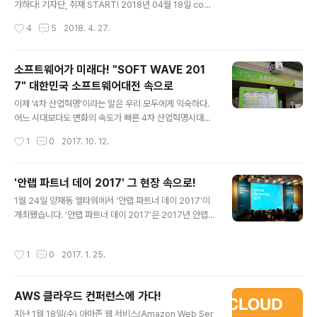
리 등을 분석합니다. 취업과 직접적으로 연관되어 있어서
가하다! 기자단, 취재 START! 2018년 04월 18일 coex
많은 대학생들이 몰려 있었습니다. 상용화 된다면 혼..
에서 열린 AWS SUMMIT SEOUL ! 클라우드 보안 시장
작성시간
4
5
2018. 4. 27.
을 리딩하고 있는 AhnLab 역시도 참여했습니다 :) 올해초
AWS로부터 "올해의 기술 파트너 상"을 받기도 한 AhnLa
b ! 그 혁신의 현장을 저희 안랩 기자단에서 다녀왔습니다.
소프트웨어가 미래다! "SOFT WAVE 201
AWS는 데이터베이스, 네트워크, 보안 등 여러 종류의 강
7" 대한민국 소프트웨어대전 속으로
연들을 열어 세션들을 선택해 들을 수 있게 했습니다. Ahn
글 내용
Lab 역시도 보안에 관해 그리고 클라우드에 관한 이야기
이제 '4차 산업혁명'이라는 말은 우리 모두에게 익숙하다.
를 하기 위해 이 행사에 참여했는데요! 특히 이번 행사에서
어느 시대보다도 변화의 속도가 빠른 4차 산업혁명시대는
주목한 서비스는 AWS 고객을 위한 원격보안관제 서비스
소프트웨어 산업이 주목받고 있다. 최근에는 초, 중, 고등학
작성시간
1
0
2017. 10. 12.
라고 합니다. 그밖에도 WebGuard, vT..
교의 코딩교육 의무화 및 소프트웨어 인력을 조기 육성하
면서 그 가치가 더욱 높아지고 있다. 지난 9월 14~16일 3
일간 코엑스에서 'SOFT WAVE 2017' 전시회가 진행되
'안랩 파트너 데이 2017' 그 현장 속으로!
었다. 본 전시회는 소프트웨어기술과 응용제품을 총 망라
글 내용
1월 24일 양재동 엘타워에서 ‘안랩 파트너 데이 2017’이
하는 세계 유일의 소프트웨어 전문 전시회로 스타트업 기
개최됐습니다. ‘안랩 파트너 데이 2017’은 2017년 안랩
업부터 대기업까지 많은 기업들이 참여하여 자사의 기술들
의 사업 전략과 파트너 지원 프로그램, 채널 정책을 파트너
을 소개했다. ▲ 안랩 전시 부스 전시장에는 안랩을 비롯한
사와 공유하는 행사입니다. 어떠셨는지 궁금하시죠? 지금
여러 보안업체를 볼 수 있었다.이번 전시에서 안랩은 Trus
작성시간
1
0
2017. 1. 25.
바로 24일에 진행된 ‘안랩 파트너 데이 2017’ 현장을 공
Guard DPX, TSM, 클라우드 원격보안관제 서비스를 소
개합니다! 먼저, 행사장에 입장하기 전에 입구에서 명찰을
개했다. 먼저 Trus..
받아야 합니다. 행사장 안으로 들어가니 많은 분이 참석하
AWS 클라우드 컨퍼런스에 가다!
셨습니다. 먼저, 권치중 대표의 인사말로 행사가 시작됐습
글 내용
니다.권치중 대표는 "파트너사와의 동반 성장은 변화 속에
지난 1월 18일(수) 아마존 웹 서비스(Amazon Web Ser