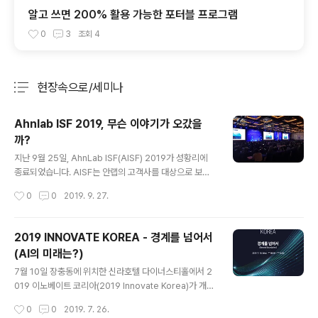
알고 쓰면 200% 활용 가능한 포터블 프로그램
0
3
조회
4
현장속으로/세미나
분류 전체보기
주요 글 목록
Ahnlab ISF 2019, 무슨 이야기가 오갔을
까?
글 내용
지난 9월 25일, AhnLab ISF(AISF) 2019가 성황리에
종료되었습니다. AISF는 안랩의 고객사를 대상으로 보안
위협 동향과 보안전략을 소개하는 통합 보안전략 콘퍼런스
작성시간
0
0
2019. 9. 27.
인데요, 오늘은 세 가지 키워드를 통해 AISF 속 논의들을
살펴보도록 하겠습니다. 첫번째 키워드, I와 O의 융합 Fro
st&Sullivan의 Kenny Yeo는 Keynote 연설에서 IT와
2019 INNOVATE KOREA - 경계를 넘어서
OT의 부문의 융합이 가속화될 것이며, 이에 따른 보안이
(AI의 미래는?)
필요하다고 말했습니다. 그리고 IoT의 시너지가 가장 크게
글 내용
발생할 부분은 B2B 영역이라는 점을 강조했습니다. 한 예
7월 10일 장충동에 위치한 신라호텔 다이너스티홀에서 2
로, 생산시설은 더 이상 공장자동화에 머물지 않고 스마트
019 이노베이트 코리아(2019 Innovate Korea)가 개최
팩토리로 진화 중이며 이로 인해 랜섬웨어 감염을 비롯한
되었습니다. 해럴드에서 주최하는 이노베이트 코리아는 다
작성시간
0
0
2019. 7. 26.
다양한 공격에 노출되고 있습니다. EP기술지원1팀 김병..
양한 분야의 전문가들과 학자들이 모여 다가올 과학기술에