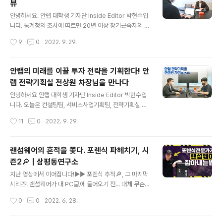
뷰
안녕하세요? 먼저 안랩 V3개발팀과 본인에 대해 간단한
글 내용
소개 부탁드립니다. A. 네 안녕하세요. 안랩 V3개발팀의
안녕하세요. 안랩 대학생 기자단 Inside Editor 박현수입
백석준입니다. V3개발팀은 다양한 부서와의 협업으로 만
니다. 통계청의 조사에 따르면 20년 이상 장기근속자의 비
들어지는 V3의 기능들을 한데 모아 V3 제품을 만드는 일
율은 5.1%에 불과하다고 합니다. 한 회사에 이처럼 오랫동
작성시간
9
0
2022. 9. 29.
을 하고 있습니다. V3는 멀티플랫폼(Windows, 리눅스,
안 몸을 담으면서 다양한 분야의 팀에서 일하는 것은 이처
Mac)을 모두 ..
럼 쉽지 않은 일인데요. 3000만명 이상 사용한 V3 모바일
플러스를 개발하셨고, 이제는 EPS 개발팀의 팀장을 맡고
안랩의 미래를 이끌 투자 전략을 기획한다! 안
계신 이성근 팀장님을 만나서 안랩에서의 20년을 함께 정
랩 전략기획실 전상원 차장님을 만나다
리해보는 시간을 가졌습니다. Q. 간단한 자기소개를 부탁
글 내용
드립니다 A: 안랩 EPS 개발팀 이성근 팀장입니다. 간단히
안녕하세요 안랩 대학생 기자단 Inside Editor 박현수입
팀 소개를 하자면 EPS 개발팀은 산업분야와 관련된 팀인
니다. 오늘은 컨설팅팀, 서비스사업기획팀, 전략기획실 등
데요, 그 중에서도 OT(Operational Technology) 영
안랩의 다양한 부서에서 경험을 쌓으신 전상원 차장님을
작성시간
11
0
2022. 9. 29.
역의 보안 제품을 만들고 있어요. 쉽게 말하면 반도체 같이
인터뷰했습니다. 기업의 장기적 성공에 핵심적인 역할을
..
하는 전략기획실 전상원 차장님에게 안랩, 그리고 안랩 전
략 기획에 궁금했던 다양한 질문을 드려보았습니다! Q. 차
랜섬웨어의 흔적을 쫓다. 포렌식 파헤치기, 시
장님, 안녕하세요. 자기소개 한 마디 간단하게 부탁드립니
즌2🔎 | 삼평동연구소
다! A. 네 안녕하세요. 안랩 전략기획실의 전상원입니다. 제
글 내용
가 속한 전략기획실은 안랩이 성장하는데 필요한 전략적
지난 영상에서 이어집니다!▶︎▶︎ 포렌식 추적🔎, 그 마지막
활동 중 외부 투자와 협력을 통한 성장을 고민하고 실행하
시리즈! 랜섬웨어가 내 PC💻에 들어오기 전... 대체 무슨
는 일을 주로 하고 있습니다. Q. 전략기획에 대해 조금 더
일이 일어났던 걸까❓ 그 답을 알아내기 위해 시간 순으로
작성시간
0
0
2022. 6. 28.
구체적으로 알아보고 싶은데요. 일상적인 전략기획실의 하
사건을 재구성하라!🕵️‍ 증거를 찾아가다 보면 포렌식의 역
루 일과를 들어볼 수 있을까요? ..
할을 알게 될테니... 포렌식 파헤치기, 시즌2🔎 지금 시작