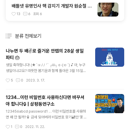
배틀넷 유명인사 핵 감지기 개발자 원순철 만
나보니
13
6
조회
6
분류 전체보기
주요 글 목록
나누면 두 배✌️로 즐거운 안랩의 28살 생일
파티 🎂
글 내용
생일 축하합니다! (★´·x·ﾉﾉ ‘` ┌iii┐ ε-(·ε·´) ♪ 아, 누구
생일이냐고요? 따뜻한 봄기운과 함께 돌아온 3월 15일은
안랩의 28번째 생일이랍니다. 🎉🙌 2023년 3월 14일,
작성시간
5
0
2023. 3. 17.
안랩의 28살 생일 파티가 열린 판교 안랩 사옥은 활기찬
기운이 가득찼는데요. 이번 창립기념일 행사는 ‘나눔’을 주
제로 한 다양한 행사가 준비되어 안랩인들이 더욱 더 특별
1234...이런 비밀번호 사용하신다면 바꾸셔
하게 즐겼다고 합니다. 나누며 기쁨이 두 배가 됐던 안랩의
야 합니다🔒 | 삼평동연구소
창립 28주년 행사 현장을 한 번 들여다볼까요? 🔍 사라진
글 내용
‘🅰️🅱️🅾️’를 찾아라! ‘생명 나눔’ 헌혈 캠페인 이번 창립기념
123456abcd password1 . . 이런 비밀번호를 사용하
일 행사에서는 ‘생명 나눔’ 헌혈 캠페인이 함께 진행되었습
면 왜 안 될까?🤷 금세 잊어버려 비밀번호 찾기🔐만 몇 번
니다. 안랩인들이 자주 사용하는 2층 출입구에는 커다란
째... 그렇다고 쉬운 비밀번호로 설정하면 공격의 대상이 될
작성시간
1
0
2022. 11. 22.
헌혈버스 한 대가 준비되어 있었어요 🚌 헌혈을 ..
수 있다...?!😱 보안 전문가가 꼽은 피해야 할 비밀번호를