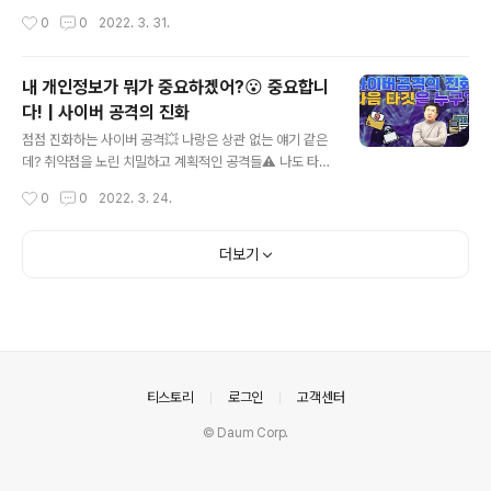
강 대표님은 2021년은 안랩이 최초로 매출 2000억을 돌
안의 매력, 전략기획팀에서 하는 일, 시간 관리법까지! 속속
작성시간
0
0
2022. 3. 31.
파한 해이며, 특히 네트워크 보안 분야는 60% 이상 성장
들이 알려줍니다! 지금 감상해 보실까요?😁 삼평동연구소
하며 유의미한 성장을 거뒀..
스마트폰, 컴퓨터 안 쓰시는 분 거의 없으시죠? 조금만 더
알고 쓰면 스마트한 IT생활을 즐길 수 있습니다. ◈ 컴퓨
내 개인정보가 뭐가 중요하겠어?😮 중요합니
터, IT 그리고 보안에 대한 이야기를 쉽고 재미있게 나누고
다! | 사이버 공격의 진화
자 합니다 ◈ www.youtube.com
글 내용
점점 진화하는 사이버 공격💥 나랑은 상관 없는 얘기 같은
데? 취약점을 노린 치밀하고 계획적인 공격들⚠ 나도 타깃
이 될 수 있다?!😈 무분별한 사이버 위협에서 살아남는 법
작성시간
0
0
2022. 3. 24.
은..! (두둥) 바로 영상에서 확인해보세요! 삼평동연구소 스
마트폰, 컴퓨터 안 쓰시는 분 거의 없으시죠? 조금만 더 알
고 쓰면 스마트한 IT생활을 즐길 수 있습니다. ◈ 컴퓨터, I
더보기
T 그리고 보안에 대한 이야기를 쉽고 재미있게 나누고자
합니다 ◈ www.youtube.com
의안내
티스토리
로그인
고객센터
© Daum Corp.