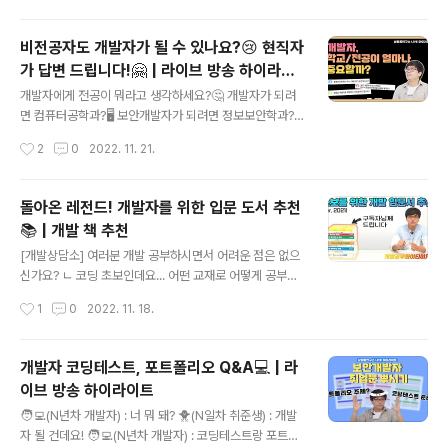
확인하고✔️ 소중한 개인정보를 안전하게 지켜보자구요! 삼
평동연구소 스마트폰, 컴퓨터 안 쓰시는 분 거의 없으시죠?
비전공자도 개발자가 될 수 있나요?😢 현직자
조금만 더 알고 쓰면 스마트한 IT생활을 즐길 수 있습니다.
가 답변 드립니다!🤗 | 라이브 방송 하이라이
◈ 컴퓨터, IT 그리고 보안에 대한 이야기를 쉽고 재미있게
글 내용
트
나누고자 합니다 ◈ www.youtube.com
개발자에게 전공이 뭐라고 생각하세요?🤔 개발자가 되려
면 컴퓨터공학과?🖥️ 보안개발자가 되려면 정보보안학과?
🛡️ 아니! 전공보다 중요한 건 바로 OOOO...! 🌱비전공자
작성시간
2
0
2022. 11. 21.
🌱에서 ✨현직 개발자✨가 된 나… 어떻게 보안 개발자로
성장했을까요? 그 노하우를 삼평동연구소에서 단독으로
공개합니다! 삼평동연구소 스마트폰, 컴퓨터 안 쓰시는 분
돌아온 레전드! 개발자를 위한 입문 도서 추천
거의 없으시죠? 조금만 더 알고 쓰면 스마트한 IT생활을 즐
📚 | 개발 책 추천
길 수 있습니다. ◈ 컴퓨터, IT 그리고 보안에 대한 이야기
글 내용
를 쉽고 재미있게 나누고자 합니다 ◈ www.youtube.co
[개발상담소] 여러분 개발 공부하시면서 어려운 점은 없으
m
신가요? ㄴ 코딩 초보인데요... 어떤 교재로 어떻게 공부하
면 좋을지 감이 안 잡혀요ㅠㅠ🐥 ㄴ C언어 책을 샀는데 1,
작성시간
1
0
2022. 11. 18.
000페이지가 넘어가더라구요...?😱 도저히 엄두가 나지
않아 환불했습니다ㅠ 입문자부터 중급자 파이썬부터 C언
어, C++, Java, Git&GitHub 핵심 포인트와 공부방법까
개발자 코딩테스트, 포트폴리오 Q&A💻 | 라
지❗ 당신의 개발 레벨업을 도와줄 ✨보안 개발 현직자의 책
이브 방송 하이라이트
추천✨ 아래 영상에서 감상해보실까요? 삼평동연구소 스
글 내용
마트폰, 컴퓨터 안 쓰시는 분 거의 없으시죠? 조금만 더 알
🧑‍💻(N년차 개발자) : 너 뭐 돼? 🐥(N일차 취준생) : 개발
고 쓰면 스마트한 IT생활을 즐길 수 있습니다. ◈ 컴퓨터, I
자 될 건데요! 🧑‍💻(N년차 개발자) : 코딩테스트랑 포트폴