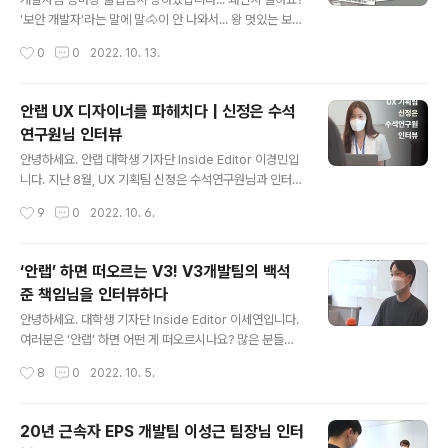
습니다. ◈ 컴퓨터, IT 그리고 보안에 대한 이야기를 쉽고
'보안 개발자'라는 말에 말🐴이 안 나와서... 왕 멋있는 보안
재미있게 나누고자 합니다 ◈ www.youtube.com
🛡️과 근사함 그 자체인 개발💻의 조합, 보안 개발의 공부법
작성시간
0
0
2022. 10. 13.
부터 역량, 자질까지 한큐에 알아보는 하이라이트 모음집!
지금 바로 삼평동연구소에서 확인하세요! 아래 영상 클릭!
삼평동연구소 스마트폰, 컴퓨터 안 쓰시는 분 거의 없으시
안랩 UX 디자이너를 파헤치다 | 신정은 수석
죠? 조금만 더 알고 쓰면 스마트한 IT생활을 즐길 수 있습
연구원님 인터뷰
니다. ◈ 컴퓨터, IT 그리고 보안에 대한 이야기를 쉽고 재
글 내용
미있게 나누고자 합니다 ◈ www.youtube.com
안녕하세요. 안랩 대학생 기자단 Inside Editor 이경민입
니다. 지난 8월, UX 기획팀 신정은 수석연구원님과 인터뷰
를 진행했습니다. 평소 관심이 있던 UX 분야를 주제로 안
작성시간
9
0
2022. 10. 6.
랩의 UX 디자이너 실무에 대해 취재하고자 인터뷰를 요청
드렸는데, 감사하게도 흔쾌히 승낙해 주셔서 자리를 마련
할 수 있었습니다. 안랩 UX 기획팀은 어떤 업무를 하는지
‘안랩’ 하면 떠오르는 V3! V3개발팀의 백석
파악하고, UX 직무가 구체적으로 어떤 직무인지 이해할 수
준 책임님을 인터뷰하다
있는 뜻깊은 시간이었는데요! 그 인터뷰 현장을 소개합니
글 내용
다. Q. 수석님 안녕하세요, 자기소개와 현재 맡고 계신 업무
안녕하세요. 대학생 기자단 Inside Editor 이세연입니다.
소개 부탁드립니다. A. 안녕하세요. 저는 안랩 UX 기획팀
여러분은 ‘안랩’ 하면 어떤 게 떠오르시나요? 많은 분들이
에서 UX 디자이너로 일하고 있는 신정은입니다. 제가 UX
핸드폰 또는 컴퓨터, 노트북에 설치된 V3백신을 떠올리실
작성시간
8
0
2022. 10. 5.
업무를 맡고 있는 제품은 안랩 CPP(Cloud Protection
거라고 생각합니다. 안랩을 대표하는 백신 V3가 궁금하실
P..
여러분들을 위해 8월 31일 안랩 사옥에서 V3개발팀의 백
석준 책임님을 인터뷰하는 시간을 가졌습니다. 우리에게
20년 근속자 EPS 개발팀 이성근 팀장님 인터
익숙한 V3가 어떻게 만들어지는지 함께 알아볼까요? Q.