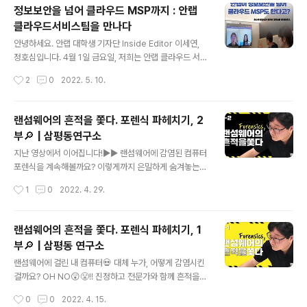
합니다!
정보보안을 넘어 클라우드 MSP까지 : 안랩
클라우드서비스팀을 만나다
글 내용
안녕하세요. 안랩 대학생 기자단 Inside Editor 이세연,
정호심입니다. 4월 1일 금요일, 저희는 안랩 클라우드 서비
스 팀의 위수복 팀장님과 홍진아 대리님을 온라인으로 인
작성시간
2
0
2022. 5. 10.
터뷰했습니다. 안랩이 클라우드 MSP 서비스를 운영하고
있다는 사실이 생소하신 분들도 계실 거라고 생각됩니다.
안랩의 클라우드서비스팀이 운영된지는 벌써 1년 3개월
랜섬웨어의 흔적을 쫓다. 포렌식 파헤치기, 2
차라고 하는데요! 위수복 팀장님은 "안랩이 보안만 잘하는
부🔎 | 삼평동연구소
기업이 아닌 클라우드 서비스도 잘하는 기업"거듭나길 바
글 내용
란다고 하셨습니다. 이처럼 미래가 더욱 기대되는 안랩 클
지난 영상에서 이어집니다!▶︎▶︎ 랜섬웨어에 감염된 컴퓨터
라우드 서비스팀을 안랩 대학생 기자단이 A부터 Z까지 취
포렌식을 계속해볼까요? 이렇게까지 은밀하게 숨겨놓는다
재했습니다! Q. 안녕하세요, 먼저 안랩 클라우드서비스팀
고? 정말 가지가지한 공격들🍆😥 공격자는 어떤 경로로
작성시간
1
0
2022. 4. 29.
에 대해 간단한 소개 부탁드립니다. 안랩 클라우드 서비스
컴퓨터에 들어온 걸까?🤔 그 발자취을 추적해봅시다!👣 포
팀은 크게 3가지 파트로 구성되어 있..
렌식 파헤치기, 2부🔎 지금 시작합니다! 삼평동연구소 스
마트폰, 컴퓨터 안 쓰시는 분 거의 없으시죠? 조금만 더 알
랜섬웨어의 흔적을 쫓다. 포렌식 파헤치기, 1
고 쓰면 스마트한 IT생활을 즐길 수 있습니다. ◈ 컴퓨터, I
부🔎 | 삼평동 연구소
T 그리고 보안에 대한 이야기를 쉽고 재미있게 나누고자
글 내용
합니다 ◈ www.youtube.com
랜섬웨어에 걸린 내 컴퓨터💀 대체 누가, 어떻게 감염시킨
걸까요? OH NO😲😤!! 진정하고 전문가와 함께 흔적을
하나씩 추적해볼까요? 포렌식 파헤치기, 1부🔎 지금 바로
작성시간
0
0
2022. 4. 15.
시작!😉 삼평동연구소 스마트폰, 컴퓨터 안 쓰시는 분 거의