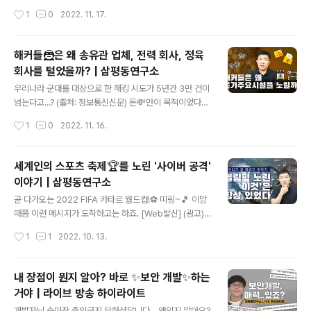
T 그리고 보안에 대한 이야기를 쉽고 재미있게 나누고자
리오는 준비하고 있니..? 🐥(N일차 취준생) : ... 🧑‍💻(N년
작성시간
1
0
2022. 11. 17.
합니다 ◈ www.youtube.com
차 개발자) : ... 이제는 정적 그만-! 개발자로 취업하기 위해
서 어떤 준비가 필요한지, 선배가 다 알려줄게!😎 코딩테스
트가 중요한 이유? 포트폴리오 작성법? 토이 프로젝트 주
해커들🦹은 왜 송유관 업체, 전력 회사, 정육
제 추천? 직무 선택 고민? 지금 메모 필기📝 준비하시고 삼
회사를 털었을까? | 삼평동연구소
평동연구소로 찾아오세요! 삼평동연구소 스마트폰, 컴퓨터
글 내용
안 쓰시는 분 거의 없으시죠? 조금만 더 알고 쓰면 스마트
우리나라 군대를 대상으로 한 해킹 시도가 5년간 3만 건이
한 IT생활을 즐길 수 있습니다. ◈ 컴퓨터, IT 그리고 보안
넘는다고...? (출처: 정보통신신문) 돈💸만이 목적이었다면,
에 대한 이야기를 쉽고 재미있게 나누고자 합니다 ◈ ww
왜 국가기반시설을 노렸을까?🤷 국민의 안전과 건강, 국가
작성시간
1
0
2022. 11. 16.
w.youtube.com
경제 및정부의 핵심 기능에 중대한 영향을 미칠 수 있는 시
설을 국가 기반 시설이라고 하는데요. (에너지, 정보통신,
교통, 의료 등) 그렇다면 이런 국가 기반 시설🏢을 공격하
세계인의 스포츠 축제🏆를 노린 '사이버 공격'
는 해커들의 목적이 무엇인지 삼평동연구소에서 지금 바로
이야기 | 삼평동연구소
알아보시죠! 삼평동연구소 스마트폰, 컴퓨터 안 쓰시는 분
글 내용
거의 없으시죠? 조금만 더 알고 쓰면 스마트한 IT생활을 즐
곧 다가오는 2022 FIFA 카타르 월드컵!⚽ 띠링~🎵 이맘
길 수 있습니다. ◈ 컴퓨터, IT 그리고 보안에 대한 이야기
때쯤 이런 메시지가 도착하고는 하죠. [Web발신] (광고)
를 쉽고 재미있게 나누고자 합니다 ◈ www.youtube.co
이벤트 당첨 카타르 여행 항공권 티켓 도착! ~11월 20일까
작성시간
1
1
2022. 10. 13.
m
지!(한정수량) ↓↓↓↓링크 클릭↓↓↓↓ http://www.
this.is.smishing 나를 찾아온 천운 같은 기회일까?🎁 사
이버 공격을 노린 누군가의 악질적인 수법일까🦹 축제를
내 장점이 뭔지 알아? 바로 ✨보안 개발✨하는
안전하게 보내기 위한 방법을 삼평동연구소에서 알아봅시
거야 | 라이브 방송 하이라이트
다! 삼평동연구소 스마트폰, 컴퓨터 안 쓰시는 분 거의 없으
글 내용
시죠? 조금만 더 알고 쓰면 스마트한 IT생활을 즐길 수 있
개발자님 승마장 출입금지 당하셨답니다... 왜인지 알아요?