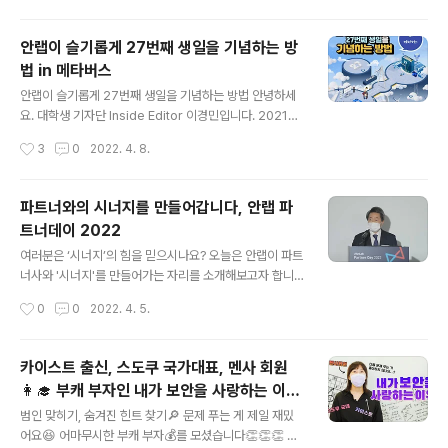
없으시죠? 조금만 더 알고 쓰면 스마트한 IT생활을 즐길 수
있습니다. ◈ 컴퓨터, IT 그리고 보안에 대한 이야기를 쉽
안랩이 슬기롭게 27번째 생일을 기념하는 방
고 재미있게 나누고자 합니다 ◈ www.youtube.com
법 in 메타버스
글 내용
안랩이 슬기롭게 27번째 생일을 기념하는 방법 안녕하세
요. 대학생 기자단 Inside Editor 이경민입니다. 2021년
3월 11일, 안랩이 창립 27주년을 맞아 메타버스 기반의 플
작성시간
3
0
2022. 4. 8.
랫폼 게더타운에서 ‘따로 또 같이 함께하는 가치’ 비대면 행
사를 진행했습니다. (참고로 안랩의 창립일은 1995년 3월
15일입니다. 매년 창립기념일은 휴일(!)이기 때문에 앞서
파트너와의 시너지를 만들어갑니다, 안랩 파
행사를 진행했다고 하네요!) 게더타운 내의 ‘안랩월드’에는
트너데이 2022
크게 [공항 라운지-비행기-판교-안랩 사옥] 이렇게 4개의
글 내용
주요 공간이 구현되어 있으며, 공항 라운지에서 비행기를
여러분은 ‘시너지’의 힘을 믿으시나요? 오늘은 안랩이 파트
탑승한 후 판교역에 하차해 안랩 사옥으로 이동하는 동선
너사와 '시너지'를 만들어가는 자리를 소개해보고자 합니
입니다. 대학생 기자인 제가 안랩월드를 직접 다녀와 보았
다. 참고로 안랩의 ‘파트너’란 안랩과 함께 고객에게 솔루션
작성시간
0
0
2022. 4. 5.
는데요, 국내 최고의 정보 보안 기업의 사람들은 어떻게 창
과 서비스를 판매하고 지원하는 협력관계의 기업을 일컫습
립기념일을..
니다. 올해 초, 2022 안랩 파트너 데이 행사가 개최되었습
니다. 코로나-19로 인해 온·오프라인 병행으로 진행된 올
카이스트 출신, 스도쿠 국가대표, 멘사 회원
해의 행사에서는 안랩의 사업 전략과 파트너 정책 및 프로
👩‍🎓 부캐 부자인 내가 보안을 사랑하는 이유
그램, 기술지원 정책을 살펴볼 수 있었는데요, 저 박현수 기
글 내용
| 보안하는 여자들
자가 그 현장에 다녀왔습니다. 2021년을 돌아보고, 2022
범인 맞히기, 숨겨진 힌트 찾기🔎 문제 푸는 게 제일 재밌
년을 준비하다 첫번째 연사는 강석균 대표이사님입니다.
어요😆 어마무시한 부캐 부자💰를 모셨습니다👏👏👏 보