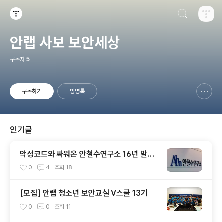
검색하기
티스토리
안랩 사보 보안세상
구독자
5
구독하기
방명록
신고하기 레이어
열기
인기글
악성코드와 싸워온 안철수연구소 16년 발자
취
0
4
조회
18
[모집] 안랩 청소년 보안교실 V스쿨 13기
0
0
조회
11