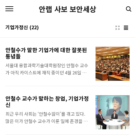
본문 바로가기
안랩 사보 보안세상
기업가정신
(22)
안철수가 말한 기업가에 대한 잘못된
통념들
서울대 융합과학기술대학원장인 안철수 교수
가 아직 카이스트에 재직 중이던 4월 26일 포
스텍(포항공대)에서 '기업가 정신이란 무엇인
가?'를 주제로 강연을 했다. 당일에는 비가 왔
지만, 강연장인 포스코 국제관은 강연 시작 20
안철수 교수가 말하는 창업, 기업가정
분 전부터 북적이기 시작했다. 결국 바닥에 앉
신
아 강연을 듣는 사람들도 상당수였다. 안철수
최근 우리 사회는 ‘안철수앓이’를 겪고 있다.
교수의 인기가 어느 정도인지 실감할 수 있는
많은 이가 안철수 교수가 이룬 일에 존경을 표
자리였다. 보통 교내에서 외부 인사가 강연할
하며 역할 모델로 삼는다. 교과서에서 배웠던
때, 외부인이 캠퍼스에까지 와서 강연을 듣는