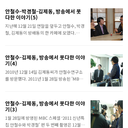
기업 이론이 아닌, 깨끗하고 정직한 기업이란
경우가 많지 않다. 하지만 이 날은 외부인으로
이미지로 우리에게 강한 인상을 준 안철수 교
보이는 사람도 꽤 보였다. 맨 앞줄부터 서서라
안철수-박경철-김제동, 방송에서 못
수. 특히 그 성과들 가운데 이번에는 전(前)
도 강연을 보고자 하는 사람들이 나타나기 시
다한 이야기(5)
CEO로서 벤처기업이라는 좁고 열악한 시장에
작했다. 사람이 점차 늘어나 가장자리에 서 있
지난해 12월 21일 연말을 앞두고 안철수, 박경
서 ‘안철수연구소’를 성공시킨 자신의 노하우
는 사람들이 나타났고, 좌석 사이의 계단은 사
철, 김제동이 방배동의 한 카페에 모였다.
를 OBS 경제스페셜 에서 전했다. 이 자리에서
람들에 가려 모습을 감추기 시작했다. 결국 ..
'MBC 스페셜'의 마지막 촬영을 하기 위해서
안철수 교수는 '기업가 정신'과 '창업'이라는
다. 크지 않은 눈, 작지 않은 머리, 경상도 억양
두 마리 토끼를 어떻게 계획하며 잡아야 할지
이 묻어나는 말투. 서로 닮은 세 사람의 이야기
자신의 생각을 전했다. 기업가는 활발하지 않
안철수-김제동, 방송에서 못다한 이야
는 90분 간 멈출 줄을 몰랐다. 예술과 소통, 소
으면 성공하기 어렵다? 우리가 흔히 사업가 하
기(4)
녀시대와 이효리를 넘나든 그날의 전반부 대화
면 떠오르는 이미지는 넓은 인맥을 바탕으로
2010년 12월 14일 김제동씨가 안철수연구소
의 주요 내용을 소개한다. 김제동(이하 김) : 어
하는 활발한 성격이다. 기업가가 활발하지 않
를 방문했다. 2011년 1월 28일 방송된 'MBC
떻게 이효리 씨를 모를 수 있습니까? 안철수
다면 그 기업이 성공할 수 있을까 질문을 던..
스페셜 신년특집 안철수와 박경철’ 편을 촬영
(이하 안) : 95년까진 잘 따라갔는데, 회사 만들
하기 위해서였다. 12월 2일 박경철 원장과 셋
면서 이후로는 문화생활 쪽엔 신경을 못 썼어
이 첫 만남을 촬영한 후 이날은 안철수 교수와
요. 김 : 현빈 씨는 아십니까? 안 : 현..빈..? 영화
안철수-김제동, 방송에서 못다한 이야
단둘이 대화하는 내용이었다. 두 사람은 벽이
배우 아닌가요? 아, 원빈, 현빈... 누군지 모르
기(3)
없는 안 교수의 업무 공간과 임직원 단체 사진
겠어요. 영화에서 본 것 같은데. 김 : 둘이 다른
1월 28일에 방영된 MBC 스페셜 ‘2011 신년특
등을 둘러본 후 침해사고대응센터(CERT)를
사람인 건 모르시죠? 안 : 전쟁 영화..
집 안철수와 박경철’ 편 두 번째 촬영은 12월
배경으로 이야기를 나누었다. 아래에 정리한,