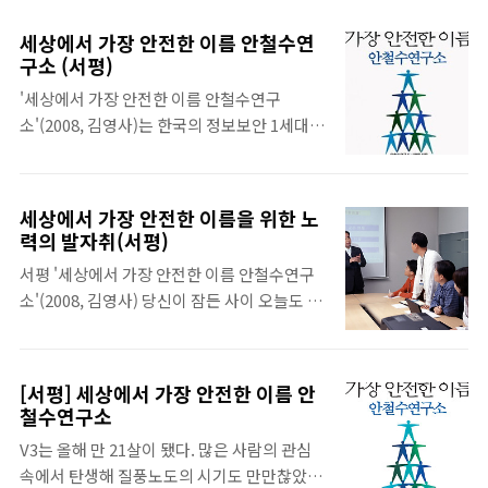
고 소설 같기도 한 '세상에서 가장 안전한 이름
셈이다. 중소기업인 안철수연구소의 어디에서
안철수연구소'(2008, 김영사)는 종전의 기업
이 같은 저력이 나오는 것일까. 이러한 의문 속
세상에서 가장 안전한 이름 안철수연
성공 스토리와는 분명 다르다. 우선 안철수 의
에서 한 권의 책 '세상에서 가장 안전한 이름 안
구소 (서평)
장 중심의 이야기가 아니다. 책 표지에서도 명
철수연구소(김영사)'을 읽었다. 세상에서 가장
'세상에서 가장 안전한 이름 안철수연구
시했듯이, 지은이는 안철수연구소 사람들이
안전한 이름 장안의 화제인 프로그램 ‘나는 가
소'(2008, 김영사)는 한국의 정보보안 1세대
다. 또한 이 책은 안철수연구소가 어떻게 국민
수다’. 처음 프로그램을 보았을 때 나는 ..
기업인 안철수연구소의 14년 역사와 경영 노
들의 신뢰를 많이 받는 기업이 되었는지, 세계
하우를 담은 책으로, 작은 벤처 기업으로 시작
적 기업으로 거듭나기까지의 궁금증을 모두 해
해 글로벌 기업으로 자리매김한 회사의 경영철
소해주는 책이다. 그들의 생생한 목소리가 들
세상에서 가장 안전한 이름을 위한 노
학과 핵심 가치를 느낄 수 있는 경영 에세이이
어있는 재미있는 일화 몇 개만 보더라도 안철
력의 발자취(서평)
다. 안철수연구소의 시작, 위기, 세계 진출 등
수연구소를 간접 경험하기엔 충분하다.
서평 '세상에서 가장 안전한 이름 안철수연구
의 역사를 조직 구성원의 에피소드 형식으로
episode 1 - 1천만 달러와도 바꿀 수 없는 꿈
소'(2008, 김영사) 당신이 잠든 사이 오늘도 무
구성해 독자들에게 생생한 재미와 생동감을 안
97년 M사 본사로부터 목적이 불분명한 초청
사히 밤을 보낼 수 있는 것은 묵묵히 누군가가
겨준다. "사람들이 모여서 기업이나 조직을 이
을..
당신을 위해 애를 써 주고 있기 때문이다. 지난
루어 일하는 이유는 혼자서는 할 수 없는 의미
1995년 3월 15일 창립을 기점으로 안철수연구
있는 일을 여러 사람들이 함께 이루기 위한 것
[서평] 세상에서 가장 안전한 이름 안
소는 컴퓨터 바이러스로 고생하는 사람들을 위
이다" - 안철수 (현재 카이스트 석좌교수) 직원
철수연구소
해 부단히 노력해 왔다. 그 점은 V3를 한 번이
500명, 연 매출액 660억원. 분기당 십조 원 이
V3는 올해 만 21살이 됐다. 많은 사람의 관심
라도 사용해 본 사람들이라면 공감하는 사실이
상의 매출을 기록하는 대기업과 비교해 보면
속에서 탄생해 질풍노도의 시기도 만만찮았던
다. 그러나 단지 ‘노력을 해왔다.’라는 것을 알