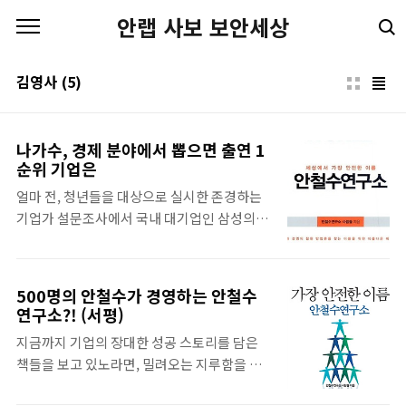
본문 바로가기
안랩 사보 보안세상
김영사
(5)
나가수, 경제 분야에서 뽑으면 출연 1
순위 기업은
얼마 전, 청년들을 대상으로 실시한 존경하는
기업가 설문조사에서 국내 대기업인 삼성의 이
건희 회장을 제치고 안철수 교수가 선정되었
다. 기업 규모나 수익 면에서는 상대가 되지 않
지만, 그만큼 안철수연구소가 영혼이 있는 기
500명의 안철수가 경영하는 안철수
업이라는 점을 많은 청년이 공감하고 있는 것
연구소?! (서평)
이다. 그렇다고 기업으로서 약한 것도 아니다.
지금까지 기업의 장대한 성공 스토리를 담은
5년 이상 유지되는 중소기업이 100개 중 1개
책들을 보고 있노라면, 밀려오는 지루함을 참
라고 하는데, 안철수연구소는 10년을 넘게 이
기 힘들었던 것은 나뿐일까? 에세이 같기도 하
어왔으니, 확률상으로 만분의 일에 해당하는