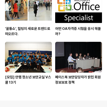
'꼴통쇼', 힐링의 새로운 트렌드로
어떤 OA자격증 시험을 응시 해볼
떠오르다.
까?
[모집] 안랩 청소년 보안교실 V스
페이스북 보안담당자가 밝힌 회원
쿨 13기
정보보호 정책