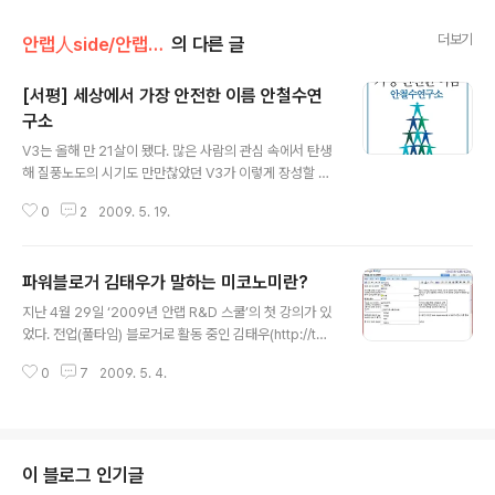
더보기
안랩人side/안랩컬처
의 다른 글
[서평] 세상에서 가장 안전한 이름 안철수연
구소
글 내용
V3는 올해 만 21살이 됐다. 많은 사람의 관심 속에서 탄생
해 질풍노도의 시기도 만만찮았던 V3가 이렇게 장성할 수
있었던 원동력은 무엇일까. 그것은 단 한사람의 노력도 아
0
2
2009. 5. 19.
니요, 운만 좋았기 때문도 아니었다. 보안을 향한 사명감을
가진 안랩 식구들의 노력과 국민의 뜨거운 성원이 오늘의
V3를 만들지 않았을까. 안철수연구소가 CCMM 빌딩에
파워블로거 김태우가 말하는 미코노미란?
위치하기까지, 지금처럼 성장하기까지 얼마나 많은 사람이
글 내용
수고와 노력을 감내했는지 땀방울 송골송골 맺힌 이야기를
지난 4월 29일 ‘2009년 안랩 R&D 스쿨’의 첫 강의가 있
단행본 '세상에서 가장 안전한 이름 안철수연구소'(김영사,
었다. 전업(풀타임) 블로거로 활동 중인 김태우(http://twl
2008)에서 자세히 들어보자. 1. 세상에서 가장 도전적인
og.net)님이 ‘웹 2.0 in 2009’라는 제목으로 2시간 동안
이름 안철수연구소 고립된 원자가 꿈을 품었다. 그 누구도
0
7
2009. 5. 4.
진행했다. 강의는 김태우님이 정의한 미코노미(Mecono
개척하지 않은 황무지를 개척하겠다는 꿈을 말이다. 그런
my)와, 웹 2.0 관련 다양한 주제로 이루어졌다. 생활 속에
데 그 원자에게는 특유의 점..
서 자유롭게 활용하는 다양한 서비스를 확인하고 웹 2.0의
장점, 웹 2.0 환경에서 주목해야 할 부분을 생각해볼 수 있
는 강의였다. 그 현장을 중계한다. 웹 2.0 시대는 개인이 소
이 블로그 인기글
비자로서의 역할이 컸던 과거와 달리 누구라도 웹을 통해