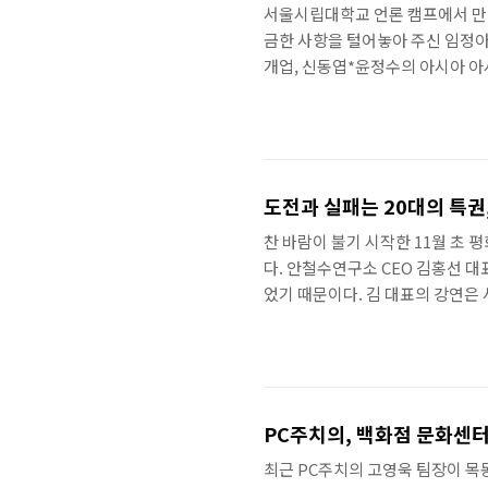
서울시립대학교 언론 캠프에서 만난 
금한 사항을 털어놓아 주신 임정아 
개업, 신동엽*윤정수의 아시아 아
자랄 정도다. 그녀의 작품만 보아도
PD란 포기란 없음, 과도한 집착, 
함, 단 한 시간도 절대 똑같은 일
살지만, 반복되는 지루한 업무가 
도전과 실패는 20대의 특권
찬 바람이 불기 시작한 11월 초
다. 안철수연구소 CEO 김홍선 
었기 때문이다. 김 대표의 강연은
FACTORY) 중 명사 초청 강연의
전정신), Creative(대학생만이 
지 컨셉을 가지고 대학생 간에 다
일에 걸쳐 열렸으며 김홍선 대표를
PC주치의, 백화점 문화센터
최근 PC주치의 고영욱 팀장이 목