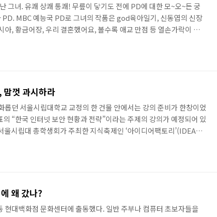
그녀. 유쾌 상쾌 통쾌! 무릎이 닿기도 전에 PD에 대한 모~오~든 궁
PD. MBC 예능국 PD로 그녀의 작품은 god육아일기, 신동엽의 신장
시아, 황금어장, 우리 결혼했어요, 볼수록 애교 만점 등 열손가락이 모
 알 수 있듯 그녀는 태초부터, 뼈 속까지 예능 PD였다. 그녀가 정의한
무에서 유를 창조, 책임감, 설득력, 스트레스, 리더십, 화려함 속에 고독
을 하지 않음, 매일매일 다른 업무를 하는 사람이다. 무언가에 항상 쫓겨
아닌 매일매일 다른 일을 하는 특이한 직업이다..
, 맘껏 과시하라
 평화롭던 서울시립대학교 교정의 한 건물 안에서는 강의 준비가 한창이었
대표의 “한국 인터넷 보안 현황과 전략”이라는 주제의 강의가 예정되어 있
 서울시립대 총학생회가 주최한 지식축제인 ‘아이디어팩토리’(IDEA
 하나였다. ‘아이디어팩토리’는 Challenge(대학생이기에 할 수 있는 도
할 수 있는 창의적인 생각), Change(세상을 바꾸는 아이디어)라는 세 가
양한 아이디어를 서로 공유하자는 취지로 기획됐다. 명사 초청 강연은 4
 시작으로 미스터피자의 이상은 마케팅 전무, ..
에 왜 갔나?
동 현대백화점 문화센터에 출동했다. 일반 주부나 컴퓨터 초보자들을