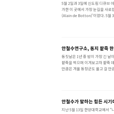
5월 2일과 3일에 신도림 디큐브 
가한 이 곳에서 가장 눈길을 사로
(Alain de Botton)'이었다.
복’의 진정한 의미가 무엇인지 되돌
회는 ‘성공’의 잘못된 정의를 강
비롯되는 성공, 돈, 관계에 대한 
그림은 사랑과 직업이란 두 분야를 
안철수연구소, 동지 팥죽 한
동짓날은 1년 중 밤이 가장 긴 날
팥죽을 먹으며 이겨보고자 팥죽 데
만큼은 겨울 동장군도 울고 갈 만
났습니다. 김이 모락모락 나는 팥
안 될 정도로 든든하고 맛있습니다
한 그릇씩 정성껏 배식해 주었고 
상무도 열심히 팥죽을 떠줍니다. 
안철수가 말하는 힘든 시기에
지난 5월 13일 한양대학교에서 “