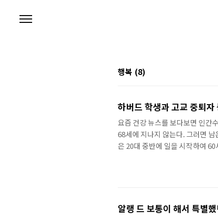
본문 바로가기
행복
(8)
하버드 학생과 고교 중퇴자 
요즘 건강 뉴스를 보다보면 인간수명
68세에 지나지 않는다. 그러면 남
은 20대 중반에 일을 시작하여 6
고 지내게 된다. 노후 생활과, 그
지는 것인가? 아마 모든 인간은 태
돈, 건강, 사랑, 우정 등 많은 
간다. 하지만 이런 단편적인 단어만
알랭 드 보통이 해서 특별했