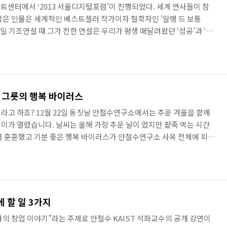
아트센터에서 ‘2013 서울디지털포럼’이 진행되었다. 세계 연사들이 참
잡은 인물은 세계적인 베스트셀러 작가이자 철학자인 '알랭 드 보통
 5월 3일 기조연설 때 그가 전한 연설은 우리가 평생 매달려왔던 ‘성공’과 ‘행
아보게 해주었다. 현대 사회는 우리를 점점 미치게 만들고 있다. 이 사
요하며 나날이 우리 삶을 옭아맨다. 사회에서 요구하는 수많은 조건에서
수많은 집착이 우릴 벼랑으로 몰아세운다. 알랭 드 보통은 행복과 성공의
기준으로 다르게 그려질 수 있다고 보았다. 하지..
 그릇의 행복 바이러스
이라고 하죠? 12월 22일 동짓날 안철수연구소에서는 추운 겨울을 함께
이가 열렸습니다. 날씨는 올해 가장 추운 날이 었지만 팥죽 먹는 시간
큼 훈훈했고 기분 좋은 행복 바이러스가 안철수연구소 사옥 전체에 피어
죽 한 입 먹고 시원한 나박김치 한 숟가락 먹으면 어떤 음식과도 비교가
. 김홍선 대표는 직접 앞치마를 두르고 전 직원들에게 팥죽을 한 그릇
산타 머리띠를 쓰고 있어서 직원들이 깜짝 놀랐다고 하네요. ^^ 임영선
안랩인은 물론 사옥을 관리해주는 협력사 분들도 함께 했습니다. 팥..
 할 일 3가지
나의 창업 이야기”라는 주제로 안철수 KAIST 석좌교수의 공개 강연이