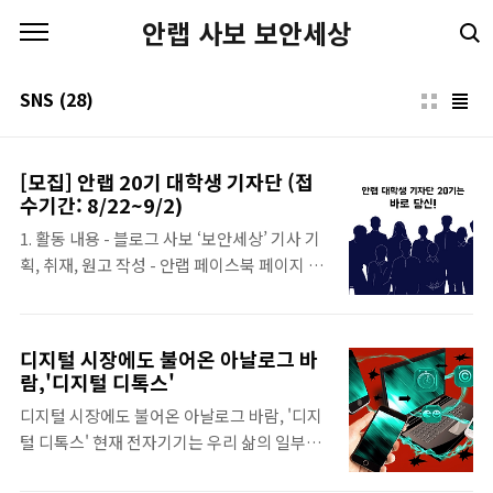
본문 바로가기
안랩 사보 보안세상
SNS
(28)
[모집] 안랩 20기 대학생 기자단 (접
수기간: 8/22~9/2)
1. 활동 내용 - 블로그 사보 ‘보안세상’ 기사 기
획, 취재, 원고 작성 - 안랩 페이스북 페이지 컨
텐츠 제작 참여 (카드뉴스, 이미지, 동영상 등)
- 기사 기획 회의 및 워크숍 참여 (기획/취재 아
이템 보고 및 홍보 아이디어 제출) - 안랩 홍보
디지털 시장에도 불어온 아날로그 바
활동 2. 혜택 및 특전 - 안랩 사옥 투어 / 안랩 공
람,'디지털 디톡스'
식 행사 및 각종 유·무료 컨퍼런스 참가 - 보안
디지털 시장에도 불어온 아날로그 바람, '디지
전문가 간담회 및 특강 참여 - 대학생 기자단
털 디톡스' 현재 전자기기는 우리 삶의 일부가
명함, 활동 증명 공문 제공 - 우수 기사 원고료
되었다 해도 과언이 아니다. 아침에 눈을 뜨고
지원 - 활동 종료 후 기자 수료증 수여 및 우수