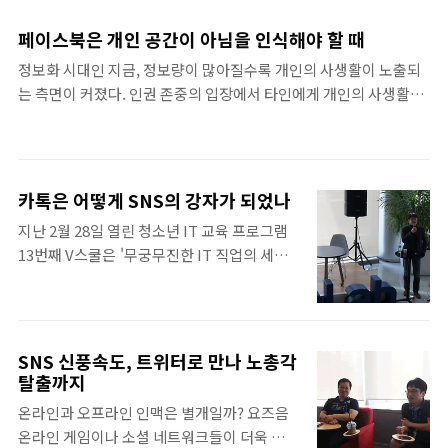
일어날 때부터 잠자리에 들 때까지 스마트폰으
기자 특별 시상 3. 지원 자격 - 현재 대학에 재
로 시작하여 스마트폰으로 끝나고, 직장에 가
학 중이거나 휴학 중인 분 (2018년 및 2019년
페이스북은 개인 공간이 아님을 인식해야 할 때
더라도 컴퓨터가 기다리고 있으니 말이다. 이
졸업 예정자 제외) - IT나 글쓰기에 관심이 있
정보화 시대인 지금, 정보량이 많아질수록 개인의 사생활이 노출되
러한 환경 덕에 다양한 SNS와 메신저 어플리
고 건전한 보안 의식을 가진 분 (학교 신문 기자
는 측면이 커졌다. 인권 존중의 입장에서 타인에게 개인의 사생활이
케이션이 갖고 있는 영향력은 엄청나다. 너도
우대) ..
알려지지 않도록 비밀유지의 필요성이 요구되고 있다. 개인적인 생
나도 SNS 또는 메신저 어플리케이션 하나쯤
활, 또는 개인 생활상의 비밀을 프라이버시라고 하는데 프라이버시
은 갖고 있고, 오히려 없다면 소외되는 부분이
문제와 정보기술은 불가분관계이다. 따라서 엄청난 량의 정보가 쏟
발생하기 때문이다. 하지만 요즘 들어 사람들
아지고 있는 이 정보화 시대에서 개인 프라이버시의 보호는 반드시
사이에서 아날로그의 바람이 불고 있다. 이러
카톡은 어떻게 SNS의 강자가 되었나
다루어야 할 문제이다. 개인 정보란 개인에 관한 정보 가운데 각 개인
한 아날로그의 바람은 카메라, 음식, 인테리어
지난 2월 28일 열린 청소년 IT 교육 프로그램
을 식별할 수 있는 정보를 가리킨다. 식별 가능성이 없는 정보는 개인
뿐만 아니라 디지털 시장에서도 불기 시작했
13번째 V스쿨은 '무궁무진한 IT 직업의 세계
정보라고 하지 않으며, 개인을 식별할 수 있는 기록된 정보 중에서도
다. SNS의 재미를 넘어 과도한 SNS와 메신
탐방하기'라는 주제로 다양한 분야의 IT 전문
주로 체계적으로 관리되고 이용되는 정보를 말한다. 정보화 역기능
저의 사용으로 삶에 부작용이 수면위로 하나
가를 초빙하여 강연 콘서트 형식으로 진행되었
중 가장 우려되는 프라이버시 침해 개인정보의 침해 또한 정보..
둘 ..
다. 그 중 네오위즈게임즈의 심준형 본부장이
‘인터넷 포털, 그리고 SNS’라는 주제로 강연
SNS 신풍속도, 트위터로 만나 노총각
에 참여했다. 그는 현재 피망 서비스 플랫폼을
탈출까지
관리하고 있고 특히 일전에 SK커뮤니케이션
온라인과 오프라인 인맥은 별개일까? 요즈음
에서 네이트온을 관리한 경험을 바탕으로
온라인 게임이나 소셜 네트워크들이 더욱 다양
SNS에 대해 주요하게 이야기했다. 그는 SNS